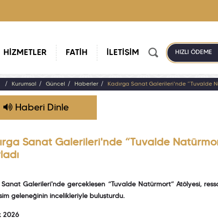
HİZMETLER
FATİH
İLETİŞİM
HIZLI ÖDEME
a
Kurumsal
Güncel
Haberler
Kadırga Sanat Galerileri'nde “Tuvalde Na
Haberi Dinle
ırga Sanat Galerileri'nde “Tuvalde Natürmor
ladı
Sanat Galerileri'nde gerçekleşen “Tuvalde Natürmort” Atölyesi, ress
esim geleneğinin incelikleriyle buluşturdu.
k 2026