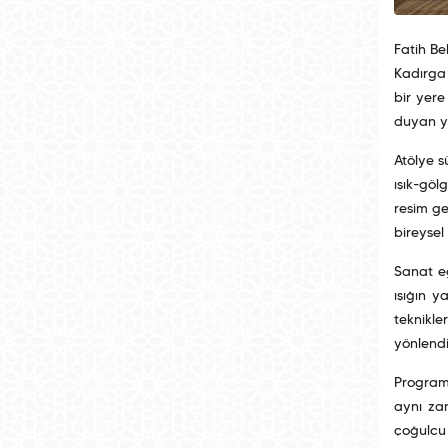
Fatih Be
Kadırga 
bir yer
duyan ye
Atölye s
ışık-göl
resim ge
bireysel
Sanat eğ
ışığın y
teknikle
yönlendi
Programı
aynı zam
çoğulcu