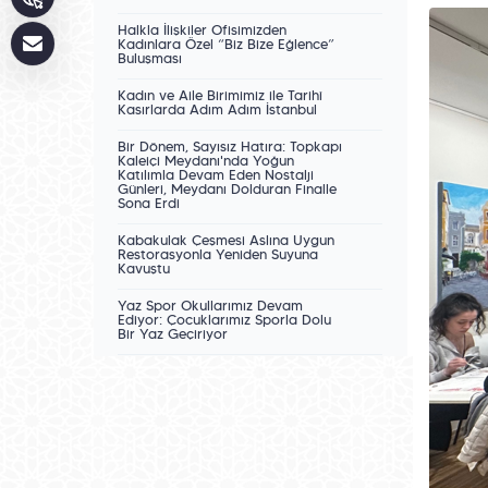
Halkla İlişkiler Ofisimizden
Kadınlara Özel “Biz Bize Eğlence”
Buluşması
Kadın ve Aile Birimimiz ile Tarihî
Kasırlarda Adım Adım İstanbul
Bir Dönem, Sayısız Hatıra: Topkapı
Kaleiçi Meydanı'nda Yoğun
Katılımla Devam Eden Nostalji
Günleri, Meydanı Dolduran Finalle
Sona Erdi
Kabakulak Çeşmesi Aslına Uygun
Restorasyonla Yeniden Suyuna
Kavuştu
Yaz Spor Okullarımız Devam
Ediyor: Çocuklarımız Sporla Dolu
Bir Yaz Geçiriyor