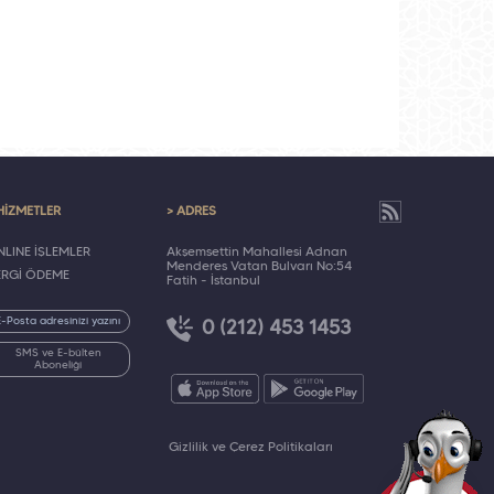
HİZMETLER
> ADRES
LINE İŞLEMLER
Akşemsettin Mahallesi Adnan
Menderes Vatan Bulvarı No:54
ERGİ ÖDEME
Fatih - İstanbul
0 (212) 453 1453
SMS ve E-bülten
Aboneliği
Gizlilik ve Çerez Politikaları