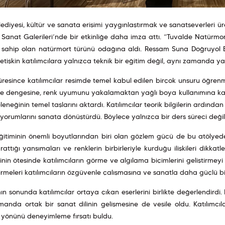
lediyesi, kültür ve sanata erişimi yaygınlaştırmak ve sanatseverleri ü
Sanat Galerileri’nde bir etkinliğe daha imza attı. “Tuvalde Natürmort” 
e sahip olan natürmort türünü odağına aldı. Ressam Suna Doğruyol B
tişkin katılımcılara yalnızca teknik bir eğitim değil, aynı zamanda yar
üresince katılımcılar resimde temel kabul edilen birçok unsuru öğren
ge dengesine, renk uyumunu yakalamaktan yağlı boya kullanımına kad
leneğinin temel taşlarını aktardı. Katılımcılar teorik bilgilerin ardınd
 yorumlarını sanata dönüştürdü. Böylece yalnızca bir ders süreci değil
itiminin önemli boyutlarından biri olan gözlem gücü de bu atölyede ön
arattığı yansımaları ve renklerin birbirleriyle kurduğu ilişkileri dikk
rinin ötesinde katılımcıların görme ve algılama biçimlerini geliştirm
rmeleri katılımcıların özgüvenle çalışmasına ve sanatla daha güçlü b
n sonunda katılımcılar ortaya çıkan eserlerini birlikte değerlendirdi. 
anda ortak bir sanat dilinin gelişmesine de vesile oldu. Katılımcılar 
 yönünü deneyimleme fırsatı buldu.