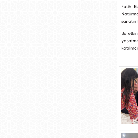
Fatih B
Natürmor
sanatın 
Bu etkin
yaşatma
katılımc