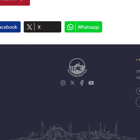
> 
ON
V