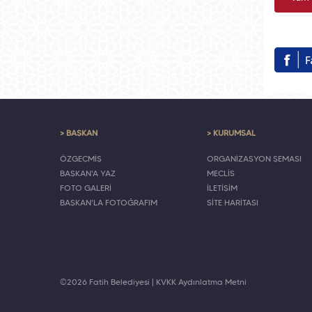
> BAŞKAN
> KURUMSAL
ÖZGEÇMİŞ
ORGANİZASYON ŞEMASI
BAŞKAN'A YAZ
MECLİS
FOTO GALERİ
İLETİŞİM
BAŞKAN'LA FOTOĞRAFIM
SİTE HARİTASI
©2026 Fatih Belediyesi |
KVKK Aydınlatma Metni