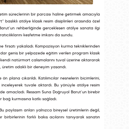
retim süreçlerinin bir parçası haline getirmek amacıyla
başlıklı atölye klasik resim disiplinleri arasında özel
arut’un rehberliğinde gerçekleşen atölye sanata ilgi
atıcılıklarını keşfetme imkanı da sundu.
me fırsatı yakaladı. Kompozisyon kurma tekniklerinden
ar geniş bir yelpazede eğitim verilen program klasik
an kendi natürmort çalışmalarını tuval üzerine aktararak
, üretim odaklı bir deneyim yaşandı.
 plana çıkarıldı. Katılımcılar nesnelerin biçimlerini,
atle inceleyerek tuvale aktardı. Bu yönüyle atölye resim
eyi de amaçladı. Ressam Suna Doğruyol Barut’un birebir
ir bağ kurmasına katkı sağladı.
Bu paylaşım anları yalnızca bireysel üretimlerin değil,
birbirlerinin farklı bakış açılarını tanıyarak sanatın