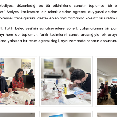
elediyesi, düzenlediği bu tür etkinliklerle sanatın toplumsal bir
t” Atölyesi katılımcılar için teknik açıdan öğretici, duygusal açıdan 
bireysel ifade gücünü desteklerken aynı zamanda kolektif bir üretim 
lik Fatih Belediyesi’nin sanatseverlere yönelik çalışmalarının bir 
yı hem de toplumun farklı kesimlerini sanat aracılığıyla bir aray
ılara yalnızca bir resim eğitimi değil, aynı zamanda sanatın dönüştürüc