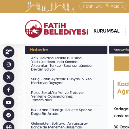
Fatih:
24.1
Açık
KURUMSAL
Haberler
Anasayf
Açık Havada Tarihle Buluşma:
Yedikule Hisarı'nda Sinema
Akşamları Turkcell Sponsorluğunda
Devam Ediyor
Suriçi Fatih Ayrıcalık Dünyası 6 Yeni
Markayla Büyüyor
Kad
Ağır
Pulcu Sokak'ta Yol ve Tretuvar
Yenileme Çalışmalarımız
Tamamlandı
Kadırga 
Işıklı Kano Etkinliği: Haliç'te Spor ve
Doğa Bir Arada
klasik r
Gelenekten Sofraya: Ayvansaray
30 Oca
Bahçe'de Menemen Buluşması