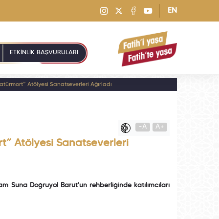
EN
ETKİNLİK BAŞVURULARI
türmort” Atölyesi Sanatseverleri Ağırladı
-A
A+
t” Atölyesi Sanatseverleri
am Suna Doğruyol Barut'un rehberliğinde katılımcıları