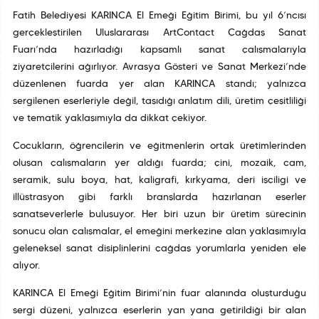
Fatih Belediyesi KARINCA El Emeği Eğitim Birimi, bu yıl 6’ncısı
gerçekleştirilen Uluslararası ArtContact Çağdaş Sanat
Fuarı’nda hazırladığı kapsamlı sanat çalışmalarıyla
ziyaretçilerini ağırlıyor. Avrasya Gösteri ve Sanat Merkezi’nde
düzenlenen fuarda yer alan KARINCA standı; yalnızca
sergilenen eserleriyle değil, taşıdığı anlatım dili, üretim çeşitliliği
ve tematik yaklaşımıyla da dikkat çekiyor.
Çocukların, öğrencilerin ve eğitmenlerin ortak üretimlerinden
oluşan çalışmaların yer aldığı fuarda; çini, mozaik, cam,
seramik, sulu boya, hat, kaligrafi, kırkyama, deri işçiligi ve
illüstrasyon gibi farklı branşlarda hazırlanan eserler
sanatseverlerle buluşuyor. Her biri uzun bir üretim sürecinin
sonucu olan çalışmalar, el emeğini merkezine alan yaklaşımıyla
geleneksel sanat disiplinlerini çağdaş yorumlarla yeniden ele
alıyor.
KARINCA El Emeği Eğitim Birimi’nin fuar alanında oluşturduğu
sergi düzeni, yalnızca eserlerin yan yana getirildiği bir alan