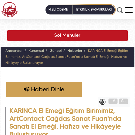
HIZLI ÖDEME
ETKİNLİK BAŞVURULARI
Sol Menüler
Anasayfa
Kurumsal
Güncel
Haberler
KARINCA El Emeği Eğitim
Birimimiz, ArtContact Çağdaş Sanat Fuarı'nda Sanatı El Emeği, Hafıza ve
Hikâyeyle Buluşturuyor
Haberi Dinle
-A
A+
KARINCA El Emeği Eğitim Birimimiz,
ArtContact Çağdaş Sanat Fuarı'nda
Sanatı El Emeği, Hafıza ve Hikâyeyle
Buluşturuyor