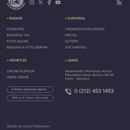
> BAŞKAN
> KURUMSAL
ÖZGEÇMİŞ
ORGANİZASYON ŞEMASI
BAŞKAN'A YAZ
MECLİS
FOTO GALERİ
İLETİŞİM
BAŞKAN'LA FOTOĞRAFIM
SİTE HARİTASI
> HİZMETLER
> ADRES
ONLINE İŞLEMLER
Akşemsettin Mahallesi Adnan
Menderes Vatan Bulvarı No:54
VERGİ ÖDEME
Fatih - İstanbul
0 (212) 453 1453
SMS ve E-bülten Aboneliği
Gizlilik ve Çerez Politikaları