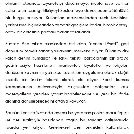
olmanın ötesinde; ziyaretçiyi düşünmeye, incelemeye ve her
çalışmanın taşıdığı hikâyeyi keşfetmeye davet eden bütünlüklü
bir kurgu sunuyor. Kullanılan malzemelerden renk tercihine,
yerleştirme biçimlerinden tematik geçişlere kadar birçok detay,
ortak bir anlatının parçası olarak tasarlandı.
Fuarda öne çıkan alanlardan biri olan “denim köşesi”, geri
dönüşüm temelli sanat yaklaşımını merkeze alıyor. Kullanım dışı
kalan denim kumaşlar ile farklı tekstil parçalarının bir araya
getirilmesiyle hazırlanan mankenler, kıyafetler ve objeler;
dönüşüm kavramını yalnızca teknik bir uygulama olarak değil,
estetik bir üretim biçimi olarak ele alıyor. Farklı kumaş
katmanlarının birleşmesiyle oluşturulan çalışmalar, atık
materyallerin yeniden yorumlanabileceğini ve yeni bir ifade
alanına dönüşebileceğini ortaya koyuyor.
Fatih’in kent hafızasında önemli bir yere sahip olan martı figürü
ise deri işçiliğiyle hazırlanan özgün bir tasarım çalışmasıyla
fuarda yer alıyor. Geleneksel deri teknikleri kullanılarak