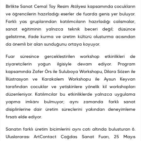
Birlikte Sanat Cemal Toy Resim Atölyesi kapsamında çocukların
ve öğrencilerin hazırladığı eserler de fuarda geniş yer buluyor.
Farklı yaş gruplarından katılımcıların hazırladığı çalışmalar,
sanat eğitiminin yalnızca teknik beceri değil; düşünce
geliştirme, ifade kurma ve üretim kültürü oluşturma açısından
da önemli bir alan sunduğunu ortaya koyuyor.
Fuar süresince gerçekleştirilen workshop etkinlikleri de
ziyaretçilerin yoğun ilgisiyle devam ediyor. Program
kapsamında Zafer Örs ile Suluboya Workshopu, Dilara Sözen ile
İllüstrasyon ve Karakalem Workshopu ile Aysun Keyvan
tarafından çocuklar ve yetişkinlere yönelik kil workshopları
düzenleniyor. Katılımcılar bu etkinliklerde yalnızca uygulama
yapma imkânı bulmuyor; aynı zamanda farklı sanat
disiplinlerine dair üretim süreçlerini yakından deneyimleme
fırsatı elde ediyor.
Sanatın farklı üretim biçimlerini aynı çatı altında buluşturan 6.
Uluslararası ArtContact Çağdaş Sanat Fuarı, 25 Mayıs