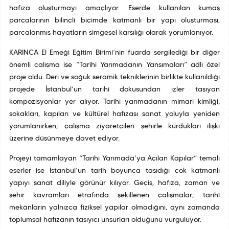
hafıza oluşturmayı amaçlıyor. Eserde kullanılan kumaş
parçalarının bilinçli biçimde katmanlı bir yapı oluşturması,
parçalanmış hayatların simgesel karşılığı olarak yorumlanıyor.
KARINCA El Emeği Eğitim Birimi’nin fuarda sergilediği bir diğer
önemli çalışma ise “Tarihi Yarımadanın Yansımaları” adlı özel
proje oldu. Deri ve soğuk seramik tekniklerinin birlikte kullanıldığı
projede İstanbul’un tarihî dokusundan izler taşıyan
kompozisyonlar yer alıyor. Tarihî yarımadanın mimari kimliği,
sokakları, kapıları ve kültürel hafızası sanat yoluyla yeniden
yorumlanırken; çalışma ziyaretçileri şehirle kurdukları ilişki
üzerine düşünmeye davet ediyor.
Projeyi tamamlayan “Tarihi Yarımada’ya Açılan Kapılar” temalı
eserler ise İstanbul’un tarih boyunca taşıdığı çok katmanlı
yapıyı sanat diliyle görünür kılıyor. Geçiş, hafıza, zaman ve
şehir kavramları etrafında şekillenen çalışmalar; tarihî
mekânların yalnızca fiziksel yapılar olmadığını, aynı zamanda
toplumsal hafızanın taşıyıcı unsurları olduğunu vurguluyor.