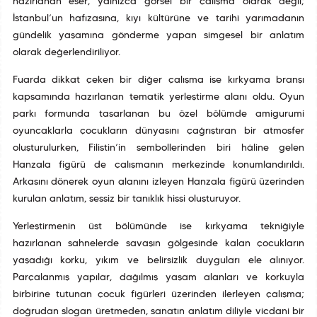
hazırlanan eser, yalnızca görsel bir çalışma olarak değil;
İstanbul’un hafızasına, kıyı kültürüne ve tarihî yarımadanın
gündelik yaşamına gönderme yapan simgesel bir anlatım
olarak değerlendiriliyor.
Fuarda dikkat çeken bir diğer çalışma ise kırkyama branşı
kapsamında hazırlanan tematik yerleştirme alanı oldu. Oyun
parkı formunda tasarlanan bu özel bölümde amigurumi
oyuncaklarla çocukların dünyasını çağrıştıran bir atmosfer
oluşturulurken, Filistin’in sembollerinden biri hâline gelen
Hanzala figürü de çalışmanın merkezinde konumlandırıldı.
Arkasını dönerek oyun alanını izleyen Hanzala figürü üzerinden
kurulan anlatım, sessiz bir tanıklık hissi oluşturuyor.
Yerleştirmenin üst bölümünde ise kırkyama tekniğiyle
hazırlanan sahnelerde savaşın gölgesinde kalan çocukların
yaşadığı korku, yıkım ve belirsizlik duyguları ele alınıyor.
Parçalanmış yapılar, dağılmış yaşam alanları ve korkuyla
birbirine tutunan çocuk figürleri üzerinden ilerleyen çalışma;
doğrudan slogan üretmeden, sanatın anlatım diliyle vicdani bir