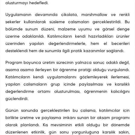
oluşturmayı hedefledi.
Uygulamanın devamında çikolata, marshmallow ve renkli
şekerler kullanılarak süsleme çalışmaları gerçekleştirildi. Bu
bölümde sunum düzeni, malzeme uyumu ve görsel denge
üzerine odaklanıldı. Katılımcıların kendi hazırladıkları ürünler
üzerinden yapılan değerlendirmelerle, hem el becerileri
desteklendi hem de sunumla ilgili pratik kazanımlar sağlandı.
Program boyunca üretim sürecinin yalnızca sonuç odaklı değil,
aşama aşama ilerleyen bir öğrenme pratiği olduğu vurgulandı.
Katılımcıların kendi uygulamalarını gözlemleyerek ilerlemesi,
yapılan çalışmaların grup içinde paylaşılması ve karşılıklı
değerlendirme ortamı oluşturulması, öğrenmenin kalıcılığını
güçlendirdi.
Günün sonunda gerçekleştirilen bu çalışma, katılımcılar için
birlikte üretme ve paylaşma imkânı sunan bir akşam programı
olarak planlandı. Kış mevsiminin etkili olduğu bir dönemde
düzenlenen etkinlik, gün sonu yorgunluğuna karşılık sakin,