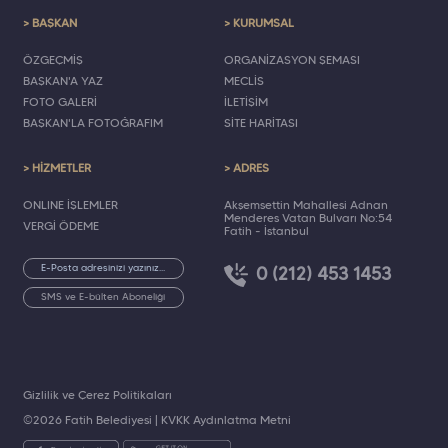
> BAŞKAN
> KURUMSAL
ÖZGEÇMİŞ
ORGANİZASYON ŞEMASI
BAŞKAN'A YAZ
MECLİS
FOTO GALERİ
İLETİŞİM
BAŞKAN'LA FOTOĞRAFIM
SİTE HARİTASI
> HİZMETLER
> ADRES
ONLINE İŞLEMLER
Akşemsettin Mahallesi Adnan
Menderes Vatan Bulvarı No:54
VERGİ ÖDEME
Fatih - İstanbul
0 (212) 453 1453
SMS ve E-bülten Aboneliği
Gizlilik ve Çerez Politikaları
©2026 Fatih Belediyesi |
KVKK Aydınlatma Metni