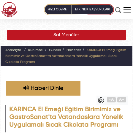
HIZLI ÖDEME
ETKİNLİK BAŞVURULARI
Sol Menüler
Anasayfa
Kurumsal
Güncel
Haberler
KARINCA El Emeği Eğitim
Birimimiz ve GastroSanat'ta Vatandaşlara Yönelik Uygulamalı Sıcak
Çikolata Programı
Haberi Dinle
-A
A+
KARINCA El Emeği Eğitim Birimimiz ve
GastroSanat'ta Vatandaşlara Yönelik
Uygulamalı Sıcak Çikolata Programı