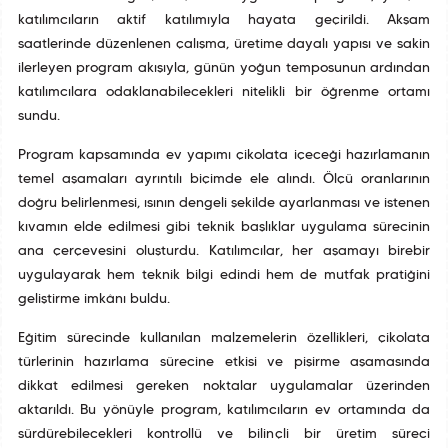
katılımcıların aktif katılımıyla hayata geçirildi. Akşam
saatlerinde düzenlenen çalışma, üretime dayalı yapısı ve sakin
ilerleyen program akışıyla, günün yoğun temposunun ardından
katılımcılara odaklanabilecekleri nitelikli bir öğrenme ortamı
sundu.
Program kapsamında ev yapımı çikolata içeceği hazırlamanın
temel aşamaları ayrıntılı biçimde ele alındı. Ölçü oranlarının
doğru belirlenmesi, ısının dengeli şekilde ayarlanması ve istenen
kıvamın elde edilmesi gibi teknik başlıklar uygulama sürecinin
ana çerçevesini oluşturdu. Katılımcılar, her aşamayı birebir
uygulayarak hem teknik bilgi edindi hem de mutfak pratiğini
geliştirme imkânı buldu.
Eğitim sürecinde kullanılan malzemelerin özellikleri, çikolata
türlerinin hazırlama sürecine etkisi ve pişirme aşamasında
dikkat edilmesi gereken noktalar uygulamalar üzerinden
aktarıldı. Bu yönüyle program, katılımcıların ev ortamında da
sürdürebilecekleri kontrollü ve bilinçli bir üretim süreci