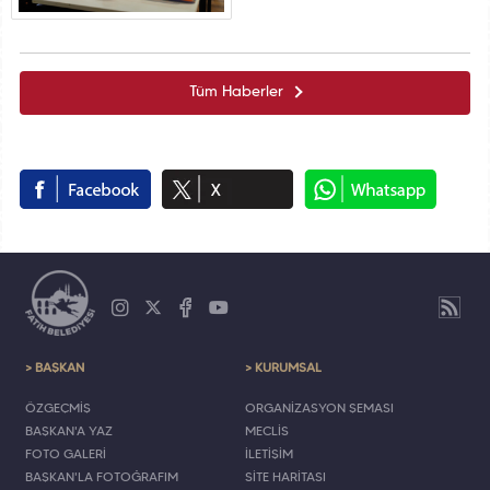
Tüm Haberler
> BAŞKAN
> KURUMSAL
ÖZGEÇMİŞ
ORGANİZASYON ŞEMASI
BAŞKAN'A YAZ
MECLİS
FOTO GALERİ
İLETİŞİM
BAŞKAN'LA FOTOĞRAFIM
SİTE HARİTASI