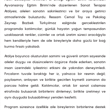
Ayvansaray Eğitim Birimi’nde düzenlenen Sanat Terapisi
Atölyesi, aileleri sanatın sakinleştirici ve bir araya getirici
atmosferinde buluşturdu. Ressam Cemal Toy ve Psikolog
Zeynep Bozbek Türkyılmaz eşliğinde gerçekleştirilen
programda katılımcılar; günlük hayatın yoğun temposundan
uzaklaşarak renkler, çizimler ve ortak üretim süreci aracılığıyla
hem kendileriyle hem de aile bireyleriyle daha güçlü bir bağ
kurma fırsatı yakaladı.
Atölye boyunca oluşturulan samimi ve güvenli ortam sayesinde
aileler duygu ve düşüncelerini özgürce ifade ederken, sanatın
insan üzerindeki iyileştirici etkisini de yakından deneyimledi.
Fırçaların tuvale bıraktığı her iz, yalnızca bir resmin değil;
paylaşımın, anlayışın ve birlikte geçirilen kıymetli zamanın da
parçası hâline geldi. Katılımcılar, ortak bir sanat çalışması
etrafında buluşarak birbirlerini dinlemeyi, birlikte üretmeyi ve
aynı duyguda buluşabilmeyi yeniden keşfetti.
Program süresince özellikle aile bireylerinin birbirlerine destek