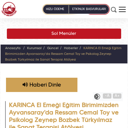
HIZLI ÖDEME
ETKİNLİK BAŞVURULARI
Sol Menüler
Anasayfa
Kurumsal
Güncel
Haberler
KARINCA El Emeği Eğitim
Birimimizden Ayvansaray'da Ressam Cemal Toy ve Psikolog Zeynep
Bozbek Türkyılmaz ile Sanat Terapisi Atölyesi
Haberi Dinle
-A
A+
KARINCA El Emeği Eğitim Birimimizden
Ayvansaray'da Ressam Cemal Toy ve
Psikolog Zeynep Bozbek Türkyılmaz
ile Sanat Terapisi Atölyesi