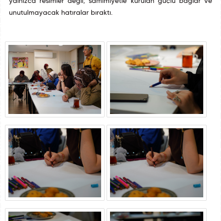
yalnızca resimler değil; samimiyetle kurulan güçlü bağlar ve
unutulmayacak hatıralar bıraktı.