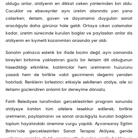
olduğu anlar, atölyenin en dikkat çeken yönlerinden biri oldu.
Çocuklar ve ebeveynler aynı üretim alanında yan yana
çalışırken; iletişim, güven ve dayanışma duyguları sanat
aracılığıyla daha görünür hâle geldi. Ortaya çıkan çalışmalar
kadar, üretim sürecinde kurulan bağlar ve paylaşılan anlar da
atölyenin en kıymetli kazanımları arasında yer aldı.
Sanatın yalnızca estetik bir ifade biçimi değil, aynı zamanda
bireyleri birbirine yaklaştıran güçlü bir iletişim dili olduğunun
hissedildiği etkinlikte; katılımcılar hem üretmenin huzurunu
yaşadı hem de birlikte vakit geçirmenin değerini yeniden
hatırladı. Renklerin birleştirici etkisiyle şekillenen atölye, aile içi
iletişimi güçlendiren anlamlı bir deneyime dönüştü.
Fatih Belediyesi tarafından gerçekleştirilen program sonunda
atölyeye katılan tüm ailelere teşekkür edilerek; birlikte
üretmenin, paylaşmanın ve sanat aracılığıyla kurulan bağların
toplum hayatındaki önemine vurgu yapıldı. Ayvansaray Eğitim
Birimi’nde gerçekleştirilen Sanat Terapisi Atölyesi, geride