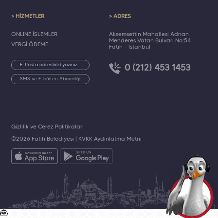
> HİZMETLER
> ADRES
ONLINE İŞLEMLER
Akşemsettin Mahallesi Adnan
Menderes Vatan Bulvarı No:54
VERGİ ÖDEME
Fatih - İstanbul
0 (212) 453 1453
SMS ve E-bülten Aboneliği
Gizlilik ve Çerez Politikaları
©2026 Fatih Belediyesi |
KVKK Aydınlatma Metni