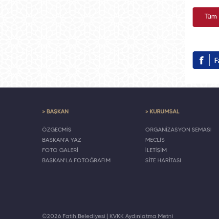
Tüm 
> BAŞKAN
> KURUMSAL
ÖZGEÇMİŞ
ORGANİZASYON ŞEMASI
BAŞKAN'A YAZ
MECLİS
FOTO GALERİ
İLETİŞİM
BAŞKAN'LA FOTOĞRAFIM
SİTE HARİTASI
©2026 Fatih Belediyesi |
KVKK Aydınlatma Metni