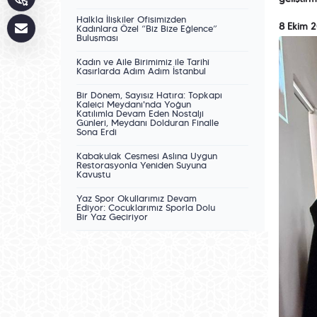
Halkla İlişkiler Ofisimizden
8 Ekim 
Kadınlara Özel “Biz Bize Eğlence”
Buluşması
Kadın ve Aile Birimimiz ile Tarihî
Kasırlarda Adım Adım İstanbul
Bir Dönem, Sayısız Hatıra: Topkapı
Kaleiçi Meydanı'nda Yoğun
Katılımla Devam Eden Nostalji
Günleri, Meydanı Dolduran Finalle
Sona Erdi
Kabakulak Çeşmesi Aslına Uygun
Restorasyonla Yeniden Suyuna
Kavuştu
Yaz Spor Okullarımız Devam
Ediyor: Çocuklarımız Sporla Dolu
Bir Yaz Geçiriyor