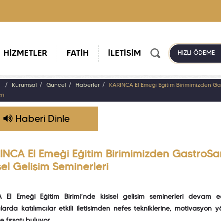
HİZMETLER
FATİH
İLETİŞİM
HIZLI ÖDEME
a
Kurumsal
Güncel
Haberler
KARINCA El Emeği Eğitim Birimimizden Ga
ri
Haberi Dinle
INCA El Emeği Eğitim Birimimizden GastroS
sel Gelişim Seminerleri
 El Emeği Eğitim Birimi’nde kişisel gelişim seminerleri devam e
larda katılımcılar etkili iletişimden nefes tekniklerine, motivasy
e fırsatı buluyor.