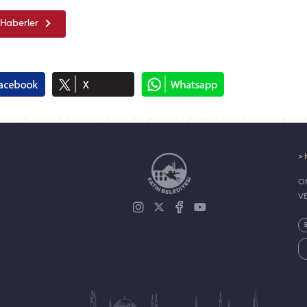
Haberler
> 
ON
V