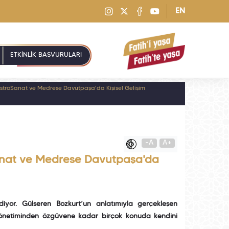
EN
ETKİNLİK BAŞVURULARI
stroSanat ve Medrese Davutpaşa'da Kişisel Gelişim
-A
A+
anat ve Medrese Davutpaşa'da
diyor. Gülseren Bozkurt’un anlatımıyla gerçekleşen
on yönetiminden özgüvene kadar birçok konuda kendini