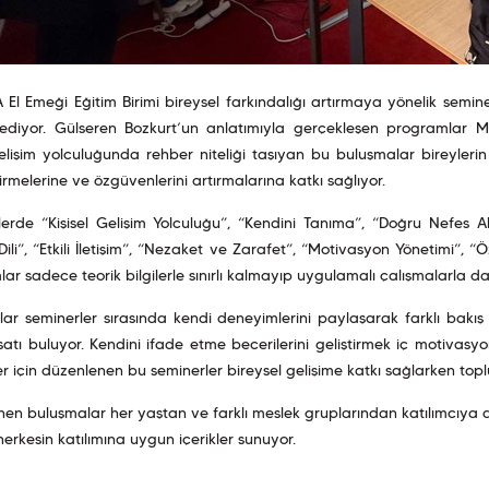
El Emeği Eğitim Birimi bireysel farkındalığı artırmaya yönelik semine
diyor. Gülseren Bozkurt’un anlatımıyla gerçekleşen programlar 
gelişim yolculuğunda rehber niteliği taşıyan bu buluşmalar bireylerin k
rmelerine ve özgüvenlerini artırmalarına katkı sağlıyor.
erde “Kişisel Gelişim Yolculuğu”, “Kendini Tanıma”, “Doğru Nefes Al
ili”, “Etkili İletişim”, “Nezaket ve Zarafet”, “Motivasyon Yönetimi”, “
ar sadece teorik bilgilerle sınırlı kalmayıp uygulamalı çalışmalarla da
ılar seminerler sırasında kendi deneyimlerini paylaşarak farklı bakış 
satı buluyor. Kendini ifade etme becerilerini geliştirmek iç motivasyon
er için düzenlenen bu seminerler bireysel gelişime katkı sağlarken topl
en buluşmalar her yaştan ve farklı meslek gruplarından katılımcıya a
herkesin katılımına uygun içerikler sunuyor.