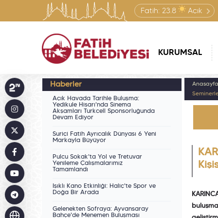
Fatih:
23.8
Açık
KURUMSAL
Haberler
Anasayf
Seminerle
Açık Havada Tarihle Buluşma:
Yedikule Hisarı'nda Sinema
Akşamları Turkcell Sponsorluğunda
Devam Ediyor
Suriçi Fatih Ayrıcalık Dünyası 6 Yeni
Markayla Büyüyor
KAR
Pulcu Sokak'ta Yol ve Tretuvar
Yenileme Çalışmalarımız
Kişi
Tamamlandı
Işıklı Kano Etkinliği: Haliç'te Spor ve
Doğa Bir Arada
KARINCA
buluşma
Gelenekten Sofraya: Ayvansaray
Bahçe'de Menemen Buluşması
geliştirm