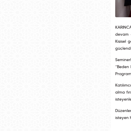
KARINCA 
devam e
Kişisel 
güçlendi
Seminerl
“Beden D
Programl
Katılımc
alma fır
isteyenl
Düzenlen
isteyen 