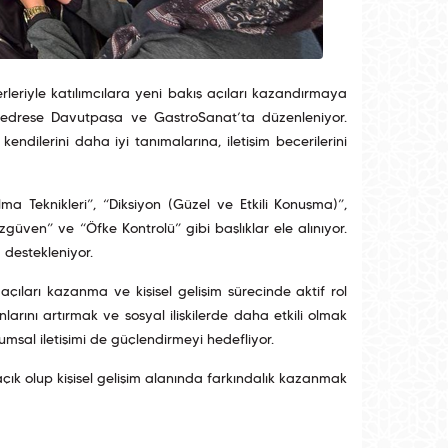
rleriyle katılımcılara yeni bakış açıları kazandırmaya
Medrese Davutpaşa ve GastroSanat’ta düzenleniyor.
endilerini daha iyi tanımalarına, iletişim becerilerini
ma Teknikleri”, “Diksiyon (Güzel ve Etkili Konuşma)”,
Özgüven” ve “Öfke Kontrolü” gibi başlıklar ele alınıyor.
 destekleniyor.
açıları kazanma ve kişisel gelişim sürecinde aktif rol
larını artırmak ve sosyal ilişkilerde daha etkili olmak
umsal iletişimi de güçlendirmeyi hedefliyor.
çık olup kişisel gelişim alanında farkındalık kazanmak