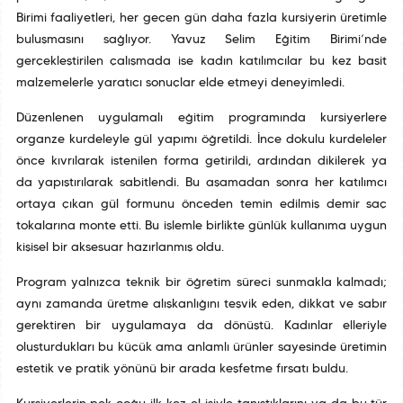
Birimi faaliyetleri, her geçen gün daha fazla kursiyerin üretimle
buluşmasını sağlıyor. Yavuz Selim Eğitim Birimi’nde
gerçekleştirilen çalışmada ise kadın katılımcılar bu kez basit
malzemelerle yaratıcı sonuçlar elde etmeyi deneyimledi.
Düzenlenen uygulamalı eğitim programında kursiyerlere
organze kurdeleyle gül yapımı öğretildi. İnce dokulu kurdeleler
önce kıvrılarak istenilen forma getirildi, ardından dikilerek ya
da yapıştırılarak sabitlendi. Bu aşamadan sonra her katılımcı
ortaya çıkan gül formunu önceden temin edilmiş demir saç
tokalarına monte etti. Bu işlemle birlikte günlük kullanıma uygun
kişisel bir aksesuar hazırlanmış oldu.
Program yalnızca teknik bir öğretim süreci sunmakla kalmadı;
aynı zamanda üretme alışkanlığını teşvik eden, dikkat ve sabır
gerektiren bir uygulamaya da dönüştü. Kadınlar elleriyle
oluşturdukları bu küçük ama anlamlı ürünler sayesinde üretimin
estetik ve pratik yönünü bir arada keşfetme fırsatı buldu.