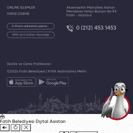
ONLINE İŞLEMLER
Akşemsettin Mahallesi Adnan
Menderes Vatan Bulvarı No:54
VERGİ ÖDEME
Fatih - İstanbul
0 (212) 453 1453
SMS ve E-bülten Aboneliği
Gizlilik ve Çerez Politikaları
©2026 Fatih Belediyesi |
KVKK Aydınlatma Metni
Fatih Belediyesi
Dijital Asistan