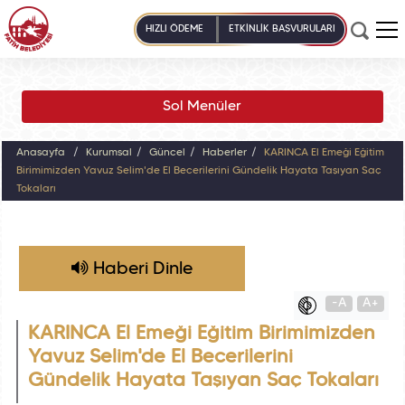
HIZLI ÖDEME
ETKİNLİK BAŞVURULARI
Sol Menüler
Anasayfa
Kurumsal
Güncel
Haberler
KARINCA El Emeği Eğitim
Birimimizden Yavuz Selim'de El Becerilerini Gündelik Hayata Taşıyan Saç
Tokaları
Haberi Dinle
-A
A+
KARINCA El Emeği Eğitim Birimimizden
Yavuz Selim'de El Becerilerini
Gündelik Hayata Taşıyan Saç Tokaları