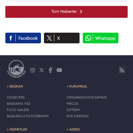
Tüm Haberler
> BAŞKAN
> KURUMSAL
ÖZGEÇMİŞ
ORGANİZASYON ŞEMASI
BAŞKAN'A YAZ
MECLİS
FOTO GALERİ
İLETİŞİM
BAŞKAN'LA FOTOĞRAFIM
SİTE HARİTASI
> HİZMETLER
> ADRES