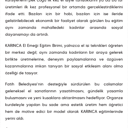
Kursiyerlerin pek çoğu ilk kez el işiyle tanıştıklarını ya da bu tür
üretimleri ilk kez profesyonel bir ortamda gerçekleştirdiklerini
ifade etti. Bazıları için bir hobi, bazıları için ise ileride
geliştirilebilecek ekonomik bir faaliyet olarak görülen bu eğitim
aynı zamanda mahalledeki kadınlar arasında sosyal
dayanışmayı da artırdı.
KARINCA El Emeği Eğitim Birimi, yalnızca el işi teknikleri öğreten
bir merkez değil; aynı zamanda kadınların bir araya gelerek
birlikte üretmelerine, deneyim paylaşmalarına ve özgüven
kazanmalarına imkan tanıyan bir sosyal etkileşim alanı olma
özelliği de taşıyor.
Fatih Belediyesi’nin desteğiyle sürdürülen bu çalışmalar
geleneksel el sanatlarının yaşatılmasını, gündelik yaşamla
buluşmasını ve yeni kuşaklara aktarılmasını hedefliyor. Organze
kurdeleyle yapılan bu sade ama estetik üretim hem öğretici
hem de motive edici bir model olarak KARINCA eğitimlerinde
yerini aldı.