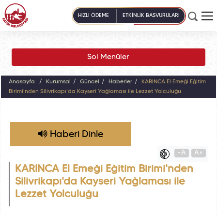
HIZLI ÖDEME
ETKİNLİK BAŞVURULARI
Sol Menüler
Anasayfa
Kurumsal
Güncel
Haberler
KARINCA El Emeği Eğitim
Birimi'nden Silivrikapı'da Kayseri Yağlaması ile Lezzet Yolculuğu
Haberi Dinle
-A
A+
KARINCA El Emeği Eğitim Birimi'nden
Silivrikapı'da Kayseri Yağlaması ile
Lezzet Yolculuğu