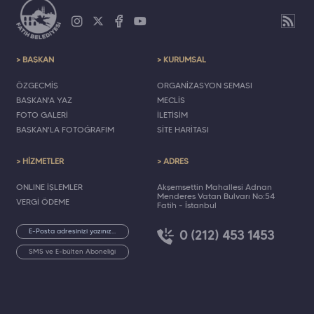
> BAŞKAN
> KURUMSAL
ÖZGEÇMİŞ
ORGANİZASYON ŞEMASI
BAŞKAN'A YAZ
MECLİS
FOTO GALERİ
İLETİŞİM
BAŞKAN'LA FOTOĞRAFIM
SİTE HARİTASI
> HİZMETLER
> ADRES
ONLINE İŞLEMLER
Akşemsettin Mahallesi Adnan
Menderes Vatan Bulvarı No:54
VERGİ ÖDEME
Fatih - İstanbul
0 (212) 453 1453
SMS ve E-bülten Aboneliği