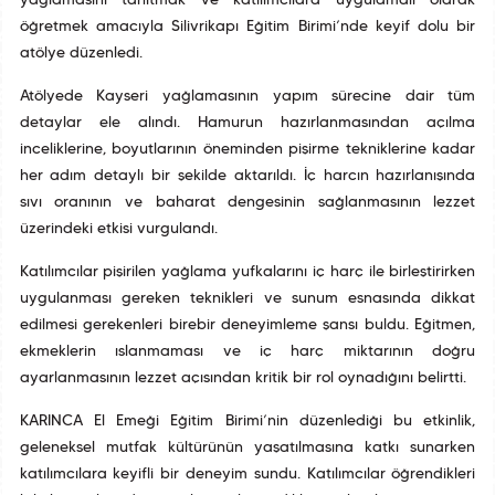
yağlamasını tanıtmak ve katılımcılara uygulamalı olarak
öğretmek amacıyla Silivrikapı Eğitim Birimi’nde keyif dolu bir
atölye düzenledi.
Atölyede Kayseri yağlamasının yapım sürecine dair tüm
detaylar ele alındı. Hamurun hazırlanmasından açılma
inceliklerine, boyutlarının öneminden pişirme tekniklerine kadar
her adım detaylı bir şekilde aktarıldı. İç harcın hazırlanışında
sıvı oranının ve baharat dengesinin sağlanmasının lezzet
üzerindeki etkisi vurgulandı.
Katılımcılar pişirilen yağlama yufkalarını iç harç ile birleştirirken
uygulanması gereken teknikleri ve sunum esnasında dikkat
edilmesi gerekenleri birebir deneyimleme şansı buldu. Eğitmen,
ekmeklerin ıslanmaması ve iç harç miktarının doğru
ayarlanmasının lezzet açısından kritik bir rol oynadığını belirtti.
KARINCA El Emeği Eğitim Birimi’nin düzenlediği bu etkinlik,
geleneksel mutfak kültürünün yaşatılmasına katkı sunarken
katılımcılara keyifli bir deneyim sundu. Katılımcılar öğrendikleri