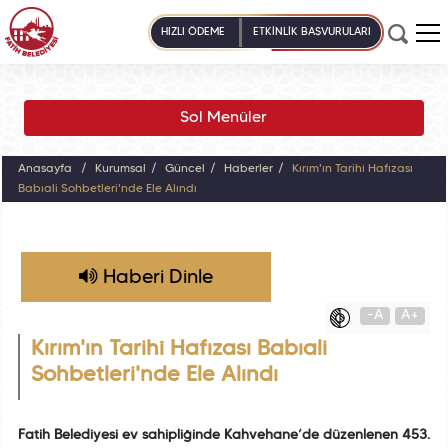
HIZLI ÖDEME
ETKİNLİK BAŞVURULARI
Sol Menüler
Anasayfa
Kurumsal
Güncel
Haberler
Kırım'ın Tarihî Hafızası
Babıali Sohbetleri'nde Ele Alındı
Haberi Dinle
-A
A+
Kırım'ın Tarihî Hafızası Babıali
Sohbetleri'nde Ele Alındı
Fatih Belediyesi ev sahipliğinde Kahvehane’de düzenlenen 453.