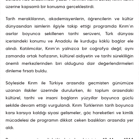
üzerine kapsamlı bir konuşma gerçekleştirdi.
Tarih meraklılarının, akademisyenlerin, öğrencilerin ve kültür
dünyasından isimlerin ilgiyle takip ettiği programda Kırım’ın
asırlar boyunca şekillenen tarihî serüveni, Türk dünyası
içerisindeki konumu ve Anadolu ile kurduğu köklü bağlar ele
alındı. Katılımcılar, Kırım’ın yalnızca bir coğrafya değil; aynı
zamanda ortak hafızanın, kültürel aidiyetin ve tarihî sürekliliğin
önemli merkezlerinden biri olduğuna dair değerlendirmeleri
dinleme fırsatı buldu.
Söyleşide Kırım ile Türkiye arasında geçmişten günümüze
uzanan ilişkiler üzerinde durulurken, iki toplum arasındaki
kültürel, tarihî ve insani bağların yüzyıllar boyunca güçlü
şekilde devam ettiği vurgulandı. Kırım Türklerinin tarih boyunca
karşı karşıya kaldığı siyasi gelişmeler, göç hareketleri ve kimlik
mücadelesi de programın dikkat çeken başlıkları arasında yer
aldı.