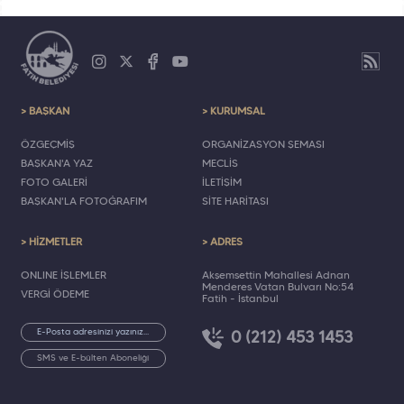
> BAŞKAN
> KURUMSAL
ÖZGEÇMİŞ
ORGANİZASYON ŞEMASI
BAŞKAN'A YAZ
MECLİS
FOTO GALERİ
İLETİŞİM
BAŞKAN'LA FOTOĞRAFIM
SİTE HARİTASI
> HİZMETLER
> ADRES
ONLINE İŞLEMLER
Akşemsettin Mahallesi Adnan
Menderes Vatan Bulvarı No:54
VERGİ ÖDEME
Fatih - İstanbul
0 (212) 453 1453
SMS ve E-bülten Aboneliği