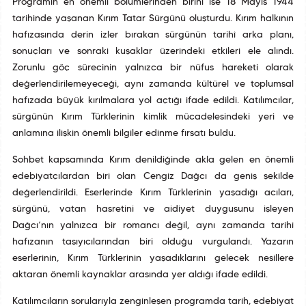
Programın en önemli bölümlerinden birini ise 18 Mayıs 1944
tarihinde yaşanan Kırım Tatar Sürgünü oluşturdu. Kırım halkının
hafızasında derin izler bırakan sürgünün tarihî arka planı,
sonuçları ve sonraki kuşaklar üzerindeki etkileri ele alındı.
Zorunlu göç sürecinin yalnızca bir nüfus hareketi olarak
değerlendirilemeyeceği, aynı zamanda kültürel ve toplumsal
hafızada büyük kırılmalara yol açtığı ifade edildi. Katılımcılar,
sürgünün Kırım Türklerinin kimlik mücadelesindeki yeri ve
anlamına ilişkin önemli bilgiler edinme fırsatı buldu.
Sohbet kapsamında Kırım denildiğinde akla gelen en önemli
edebiyatçılardan biri olan Cengiz Dağcı da geniş şekilde
değerlendirildi. Eserlerinde Kırım Türklerinin yaşadığı acıları,
sürgünü, vatan hasretini ve aidiyet duygusunu işleyen
Dağcı’nın yalnızca bir romancı değil, aynı zamanda tarihî
hafızanın taşıyıcılarından biri olduğu vurgulandı. Yazarın
eserlerinin, Kırım Türklerinin yaşadıklarını gelecek nesillere
aktaran önemli kaynaklar arasında yer aldığı ifade edildi.
Katılımcıların sorularıyla zenginleşen programda tarih, edebiyat