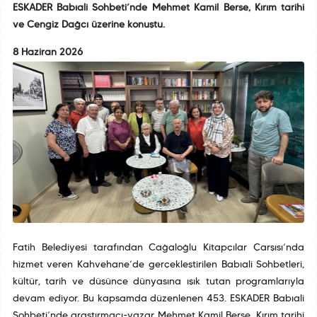
ESKADER Babıali Sohbeti’nde Mehmet Kamil Berse, Kırım tarihi
ve Cengiz Dağcı üzerine konuştu.
8 Haziran 2026
Fatih Belediyesi tarafından Cağaloğlu Kitapçılar Çarşısı’nda
hizmet veren Kahvehane’de gerçekleştirilen Babıali Sohbetleri,
kültür, tarih ve düşünce dünyasına ışık tutan programlarıyla
devam ediyor. Bu kapsamda düzenlenen 453. ESKADER Babıali
Sohbeti’nde araştırmacı-yazar Mehmet Kamil Berse, Kırım tarihi