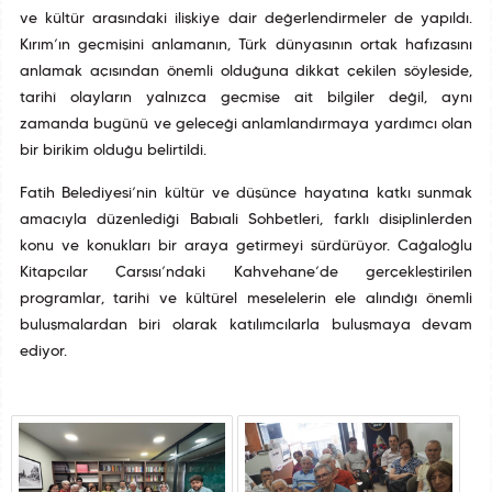
ve kültür arasındaki ilişkiye dair değerlendirmeler de yapıldı.
Kırım’ın geçmişini anlamanın, Türk dünyasının ortak hafızasını
anlamak açısından önemli olduğuna dikkat çekilen söyleşide,
tarihî olayların yalnızca geçmişe ait bilgiler değil, aynı
zamanda bugünü ve geleceği anlamlandırmaya yardımcı olan
bir birikim olduğu belirtildi.
Fatih Belediyesi’nin kültür ve düşünce hayatına katkı sunmak
amacıyla düzenlediği Babıali Sohbetleri, farklı disiplinlerden
konu ve konukları bir araya getirmeyi sürdürüyor. Cağaloğlu
Kitapçılar Çarşısı’ndaki Kahvehane’de gerçekleştirilen
programlar, tarihî ve kültürel meselelerin ele alındığı önemli
buluşmalardan biri olarak katılımcılarla buluşmaya devam
ediyor.