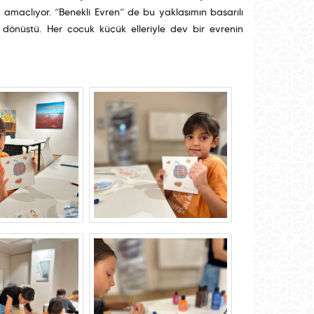
yı amaçlıyor. “Benekli Evren” de bu yaklaşımın başarılı
dönüştü. Her çocuk küçük elleriyle dev bir evrenin