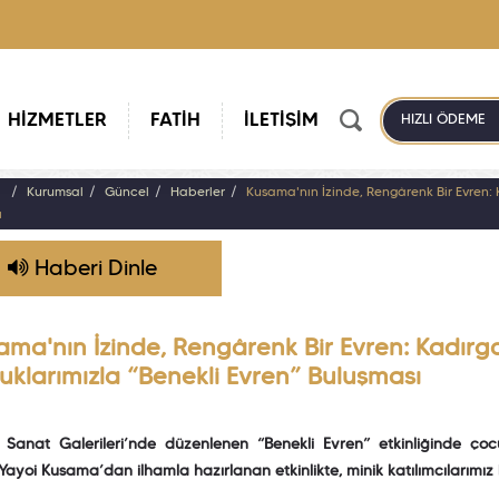
HİZMETLER
FATİH
İLETİŞİM
HIZLI ÖDEME
a
Kurumsal
Güncel
Haberler
Kusama'nın İzinde, Rengârenk Bir Evren: 
ı
Haberi Dinle
ama'nın İzinde, Rengârenk Bir Evren: Kadırga
uklarımızla “Benekli Evren” Buluşması
Sanat Galerileri’nde düzenlenen “Benekli Evren” etkinliğinde çocukl
Yayoi Kusama’dan ilhamla hazırlanan etkinlikte, minik katılımcılarımız k