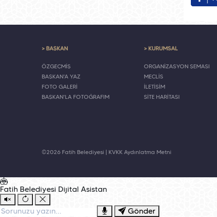
> BAŞKAN
> KURUMSAL
ÖZGEÇMİŞ
ORGANİZASYON ŞEMASI
BAŞKAN'A YAZ
MECLİS
FOTO GALERİ
İLETİŞİM
BAŞKAN'LA FOTOĞRAFIM
SİTE HARİTASI
©2026 Fatih Belediyesi |
KVKK Aydınlatma Metni
Fatih Belediyesi
Dijital Asistan
Gönder