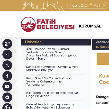
Fatih:
23.5
Açık
KURUMSAL
Haberler
Anasayf
Buluşmas
Açık Havada Tarihle Buluşma:
Yedikule Hisarı'nda Sinema
Akşamları Turkcell Sponsorluğunda
Devam Ediyor
Suriçi Fatih Ayrıcalık Dünyası 6 Yeni
Markayla Büyüyor
Kus
Pulcu Sokak'ta Yol ve Tretuvar
Yenileme Çalışmalarımız
Çoc
Tamamlandı
Işıklı Kano Etkinliği: Haliç'te Spor ve
Doğa Bir Arada
Kadırga 
sanatçı 
Gelenekten Sofraya: Ayvansaray
Bahçe'de Menemen Buluşması