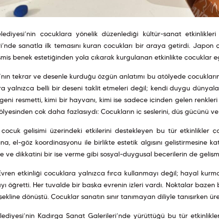
elediyesi’nin çocuklara yönelik düzenlediği kültür-sanat etkinlikl
ri’nde sanatla ilk temasını kuran çocukları bir araya getirdi. Japo
miş benek estetiğinden yola çıkarak kurgulanan etkinlikte çocuklar eği
ın tekrar ve desenle kurduğu özgün anlatımı bu atölyede çocukların k
a yalnızca belli bir deseni taklit etmeleri değil; kendi duygu dünyalar
geni resmetti, kimi bir hayvanı, kimi ise sadece içinden gelen renkleri
ölyesinden çok daha fazlasıydı: Çocukların iç seslerini, düş gücünü ve 
çocuk gelişimi üzerindeki etkilerini destekleyen bu tür etkinlikler
na, el-göz koordinasyonu ile birlikte estetik algısını geliştirmesine 
 ve dikkatini bir işe verme gibi sosyal-duygusal becerilerin de gelişm
Evren etkinliği çocuklara yalnızca fırça kullanmayı değil; hayal kurm
ı öğretti. Her tuvalde bir başka evrenin izleri vardı. Noktalar baze
şekline dönüştü. Çocuklar sanatın sınır tanımayan diliyle tanışırken
lediyesi’nin Kadırga Sanat Galerileri’nde yürüttüğü bu tür etkinlikl