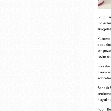
Fatih B
Galerile
simgeleş
Kusama’n
çocuklar
bir geze
resim at
Sanatın 
tanıması
sabretme
Benekli 
aralamay
hayalin 
Fatih Be