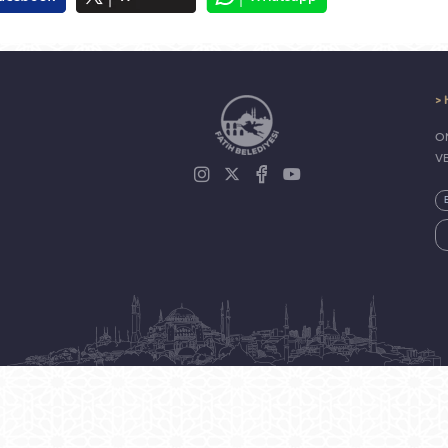
> 
ON
V