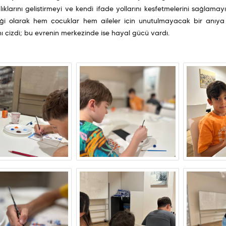
lıklarını geliştirmeyi ve kendi ifade yollarını keşfetmelerini sağlama
eği olarak hem çocuklar hem aileler için unutulmayacak bir anıya 
ı çizdi; bu evrenin merkezinde ise hayal gücü vardı.