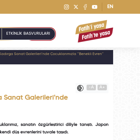
EN
ETKİNLİK BAŞVURULARI
Kadırga Sanat Galerileri'nde Çocuklarımızla “Benekli Evren”
-A
A+
 Sanat Galerileri'nde
arımız, sanatın özgürleştirici diliyle tanıştı. Japon
endi düş evrenlerini tuvale taşıdı.