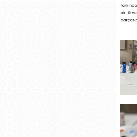
farkında
bir örn
parçasın