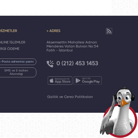
HİZMETLER
> ADRES
LINE İŞLEMLER
Akşemsettin Mahallesi Adnan
Menderes Vatan Bulvarı No:54
ERGİ ÖDEME
Fatih - İstanbul
0 (212) 453 1453
SMS ve E-bülten
Aboneliği
Gizlilik ve Çerez Politikaları