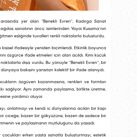
eri arasında yer alan “Benekli Evren”, Kadırga Sanat
n çağdaş sanatının öncü isimlerinden Yayoi Kusama’nın
tmen eşliğinde tuvalleri renkli noktalarla buluşturdu.
işisel ifadesiyle yeniden biçimlendi. Etkinlik boyunca
ını özgürce ifade etmeleri için alan açıldı. Kimi küçük
 noktalarla dışa vurdu. Bu yönüyle “Benekli Evren”, bir
dünyaya bakışını yansıtan kolektif bir ifade alanıydı.
 çocukların özgüven kazanmasına, renkleri ve formları
katkı sağlıyor. Aynı zamanda paylaşma, birlikte üretme,
esine yardımcı oluyor.
ayı, anlatmayı ve kendi iç dünyalarına açılan bir kapı
n bir çiçeğe, bazen bir gökyüzüne, bazen de sadece bir
 üretmenin ve paylaşmanın mutluluğunu da yaşadı.
er çocukları erken yaşta sanatla buluşturmayı, estetik