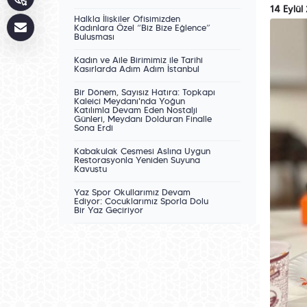
14 Eylül
Halkla İlişkiler Ofisimizden
Kadınlara Özel “Biz Bize Eğlence”
Buluşması
Kadın ve Aile Birimimiz ile Tarihî
Kasırlarda Adım Adım İstanbul
Bir Dönem, Sayısız Hatıra: Topkapı
Kaleiçi Meydanı'nda Yoğun
Katılımla Devam Eden Nostalji
Günleri, Meydanı Dolduran Finalle
Sona Erdi
Kabakulak Çeşmesi Aslına Uygun
Restorasyonla Yeniden Suyuna
Kavuştu
Yaz Spor Okullarımız Devam
Ediyor: Çocuklarımız Sporla Dolu
Bir Yaz Geçiriyor