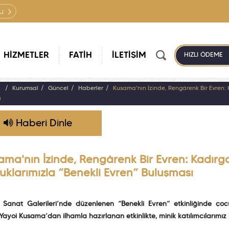
u
HİZMETLER
FATİH
İLETİŞİM
HIZLI ÖDEME
a
Kurumsal
Güncel
Haberler
Kusama'nın İzinde, Rengârenk Bir Evren: 
ı
Haberi Dinle
ama'nın İzinde, Rengârenk Bir Evren: Kadırga
uklarımızla “Benekli Evren” Buluşması
Sanat Galerileri’nde düzenlenen “Benekli Evren” etkinliğinde çocukl
Yayoi Kusama’dan ilhamla hazırlanan etkinlikte, minik katılımcılarımız k