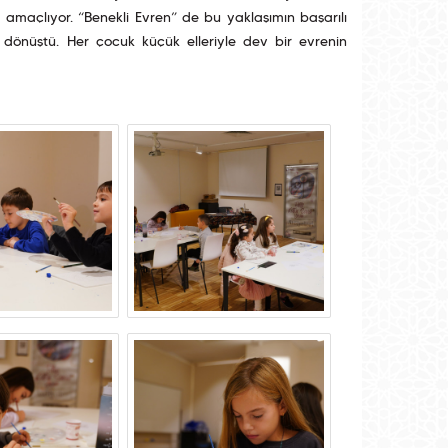
yı amaçlıyor. “Benekli Evren” de bu yaklaşımın başarılı
dönüştü. Her çocuk küçük elleriyle dev bir evrenin