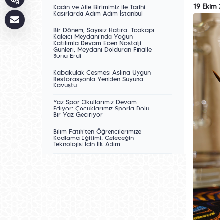
19 Ekim
Kadın ve Aile Birimimiz ile Tarihî
Kasırlarda Adım Adım İstanbul
Bir Dönem, Sayısız Hatıra: Topkapı
Kaleiçi Meydanı'nda Yoğun
Katılımla Devam Eden Nostalji
Günleri, Meydanı Dolduran Finalle
Sona Erdi
Kabakulak Çeşmesi Aslına Uygun
Restorasyonla Yeniden Suyuna
Kavuştu
Yaz Spor Okullarımız Devam
Ediyor: Çocuklarımız Sporla Dolu
Bir Yaz Geçiriyor
Bilim Fatih'ten Öğrencilerimize
Kodlama Eğitimi: Geleceğin
Teknolojisi İçin İlk Adım