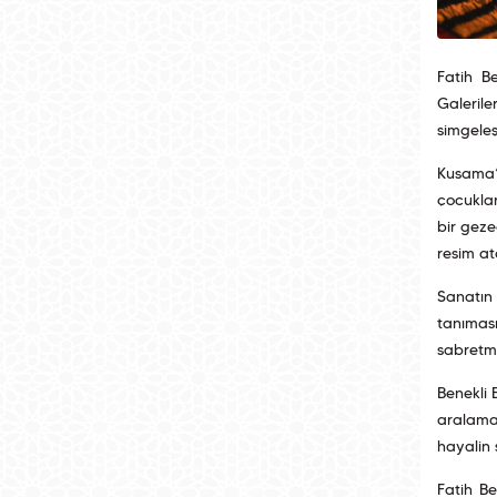
Fatih B
Galerile
simgeleş
Kusama’n
çocuklar
bir geze
resim at
Sanatın 
tanıması
sabretme
Benekli 
aralamay
hayalin 
Fatih Be