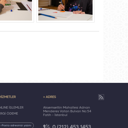
HİZMETLER
> ADRES
LINE İŞLEMLER
Akşemsettin Mahallesi Adnan
Menderes Vatan Bulvarı No:54
ERGİ ÖDEME
Fatih - İstanbul
0 (212) 453 1453