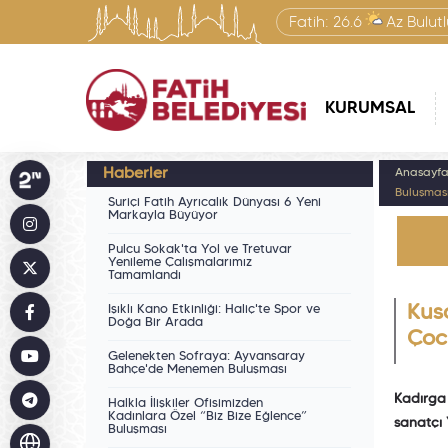
Fatih:
26.6
Az Bulutl
KURUMSAL
Haberler
Anasayf
Buluşmas
Suriçi Fatih Ayrıcalık Dünyası 6 Yeni
Markayla Büyüyor
Pulcu Sokak'ta Yol ve Tretuvar
Yenileme Çalışmalarımız
Tamamlandı
Işıklı Kano Etkinliği: Haliç'te Spor ve
Kus
Doğa Bir Arada
Çoc
Gelenekten Sofraya: Ayvansaray
Bahçe'de Menemen Buluşması
Kadırga 
Halkla İlişkiler Ofisimizden
Kadınlara Özel “Biz Bize Eğlence”
sanatçı 
Buluşması