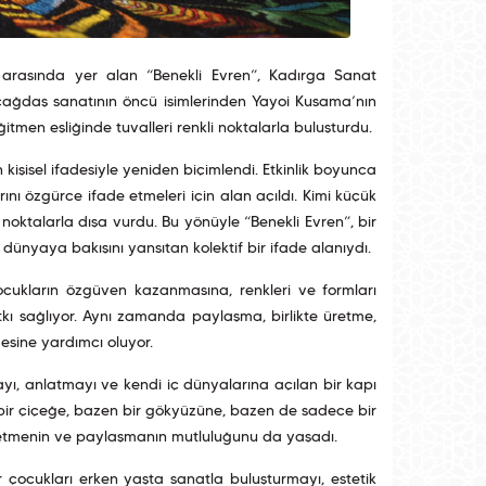
eri arasında yer alan “Benekli Evren”, Kadırga Sanat
n çağdaş sanatının öncü isimlerinden Yayoi Kusama’nın
tmen eşliğinde tuvalleri renkli noktalarla buluşturdu.
işisel ifadesiyle yeniden biçimlendi. Etkinlik boyunca
ını özgürce ifade etmeleri için alan açıldı. Kimi küçük
 noktalarla dışa vurdu. Bu yönüyle “Benekli Evren”, bir
dünyaya bakışını yansıtan kolektif bir ifade alanıydı.
 çocukların özgüven kazanmasına, renkleri ve formları
katkı sağlıyor. Aynı zamanda paylaşma, birlikte üretme,
esine yardımcı oluyor.
ayı, anlatmayı ve kendi iç dünyalarına açılan bir kapı
n bir çiçeğe, bazen bir gökyüzüne, bazen de sadece bir
 üretmenin ve paylaşmanın mutluluğunu da yaşadı.
er çocukları erken yaşta sanatla buluşturmayı, estetik