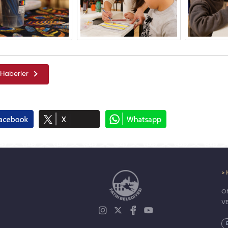
Haberler
> 
ON
V