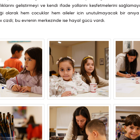
lıklarını geliştirmeyi ve kendi ifade yollarını keşfetmelerini sağlama
eği olarak hem çocuklar hem aileler için unutulmayacak bir anıya 
ı çizdi; bu evrenin merkezinde ise hayal gücü vardı.