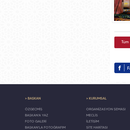
Tüm 
> BAŞKAN
> KURUMSAL
ÖZGEÇMİŞ
ORGANİZASYON ŞEMASI
BAŞKAN'A YAZ
MECLİS
FOTO GALERİ
İLETİŞİM
BAŞKAN'LA FOTOĞRAFIM
SİTE HARİTASI