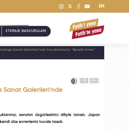
EN
ETKİNLİK BAŞVURULARI
Kadırga Sanat Galerileri'nde Çocuklarımızla “Benekli Evren”
-A
A+
 Sanat Galerileri'nde
arımız, sanatın özgürleştirici diliyle tanıştı. Japon
endi düş evrenlerini tuvale taşıdı.