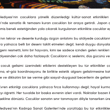
elediyesi’nin çocuklara yönelik düzenlediği kültür-sanat etkinlikl
ri’nde sanatla ilk temasını kuran çocukları bir araya getirdi. Japo
miş benek estetiğinden yola çıkarak kurgulanan etkinlikte çocuklar eği
ın tekrar ve desenle kurduğu özgün anlatımı bu atölyede çocukların k
a yalnızca belli bir deseni taklit etmeleri değil; kendi duygu dünyalar
geni resmetti, kimi bir hayvanı, kimi ise sadece içinden gelen renkleri
ölyesinden çok daha fazlasıydı: Çocukların iç seslerini, düş gücünü ve 
çocuk gelişimi üzerindeki etkilerini destekleyen bu tür etkinlikler
na, el-göz koordinasyonu ile birlikte estetik algısını geliştirmesine 
 ve dikkatini bir işe verme gibi sosyal-duygusal becerilerin de gelişm
Evren etkinliği çocuklara yalnızca fırça kullanmayı değil; hayal kurm
ı öğretti. Her tuvalde bir başka evrenin izleri vardı. Noktalar baze
şekline dönüştü. Çocuklar sanatın sınır tanımayan diliyle tanışırken
lediyesi’nin Kadırga Sanat Galerileri’nde yürüttüğü bu tür etkinlikl