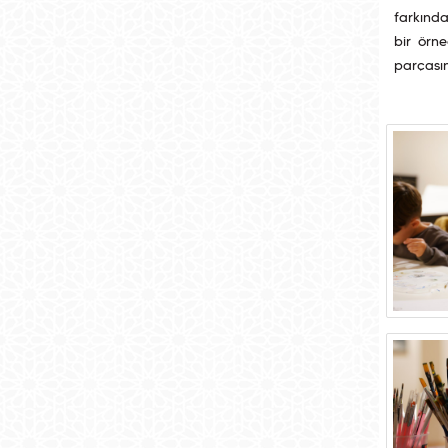
farkında
bir örn
parçasın