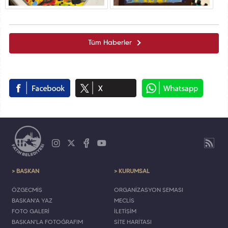
Tüm Haberler
> BAŞKAN
> KURUMSAL
ÖZGEÇMİŞ
ORGANİZASYON ŞEMASI
BAŞKAN'A YAZ
MECLİS
FOTO GALERİ
İLETİŞİM
BAŞKAN'LA FOTOĞRAFIM
SİTE HARİTASI