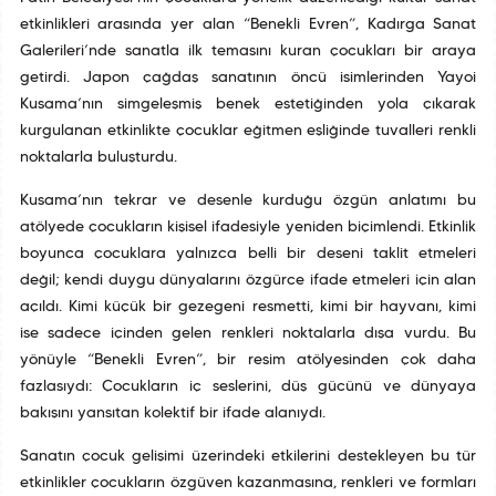
etkinlikleri arasında yer alan “Benekli Evren”, Kadırga Sanat
Galerileri’nde sanatla ilk temasını kuran çocukları bir araya
getirdi. Japon çağdaş sanatının öncü isimlerinden Yayoi
Kusama’nın simgeleşmiş benek estetiğinden yola çıkarak
kurgulanan etkinlikte çocuklar eğitmen eşliğinde tuvalleri renkli
noktalarla buluşturdu.
Kusama’nın tekrar ve desenle kurduğu özgün anlatımı bu
atölyede çocukların kişisel ifadesiyle yeniden biçimlendi. Etkinlik
boyunca çocuklara yalnızca belli bir deseni taklit etmeleri
değil; kendi duygu dünyalarını özgürce ifade etmeleri için alan
açıldı. Kimi küçük bir gezegeni resmetti, kimi bir hayvanı, kimi
ise sadece içinden gelen renkleri noktalarla dışa vurdu. Bu
yönüyle “Benekli Evren”, bir resim atölyesinden çok daha
fazlasıydı: Çocukların iç seslerini, düş gücünü ve dünyaya
bakışını yansıtan kolektif bir ifade alanıydı.
Sanatın çocuk gelişimi üzerindeki etkilerini destekleyen bu tür
etkinlikler çocukların özgüven kazanmasına, renkleri ve formları