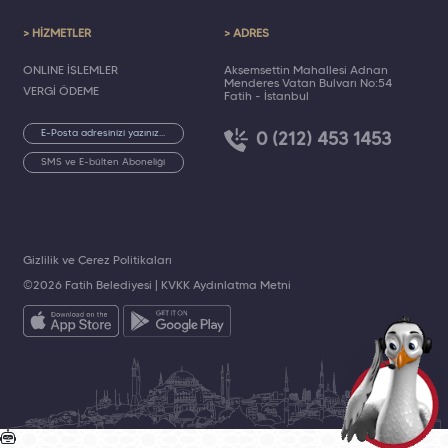
> HİZMETLER
> ADRES
ONLINE İŞLEMLER
Akşemsettin Mahallesi Adnan
Menderes Vatan Bulvarı No:54
VERGİ ÖDEME
Fatih - İstanbul
0 (212) 453 1453
SMS ve E-bülten Aboneliği
Gizlilik ve Çerez Politikaları
©2026 Fatih Belediyesi |
KVKK Aydınlatma Metni