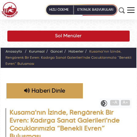
HIZLI ÖDEME
ETKİNLİK BAŞVURULARI
Sol Menüler
Anasayfa
Kurumsal
Güncel
Haberler
Kusama'nın İzinde,
Rengârenk Bir Evren: Kadırga Sanat Galerileri'nde Çocuklarımızla “Benekli
Evren” Buluşması
Haberi Dinle
-A
A+
Kusama'nın İzinde, Rengârenk Bir
Evren: Kadırga Sanat Galerileri'nde
Çocuklarımızla “Benekli Evren”
Buluşması