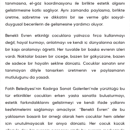
tanımasına, el-göz koordinasyonu ile birlikte estetik algısını
geliştirmesine katkı sağlıyor. Aynı zamanda paylaşma, birlikte
üretme, sabretme ve dikkatini bir işe verme gibi sosyal-
duygusal becerilerin de gelişmesine yardımcı oluyor.
Benekli Evren etkinliği çocuklara yalnızca fırça kullanmayı
değil; hayal kurmayı, anlatmayı ve kendi iç dünyalarına açılan
bir kapı aralamayı öğretti. Her tuvalde bir başka evrenin izleri
vardı. Noktalar bazen bir çiçeğe, bazen bir gökyüzüne, bazen
de sadece bir hayalin şekline dönüştü. Çocuklar sanatın sınır
tanımayan diliyle tanışırken üretmenin ve paylaşmanın
mutluluğunu da yaşadı.
Fatih Belediyesi’nin Kadırga Sanat Galerileri’nde yürüttüğü bu
tür etkinlikler çocukları erken yaşta sanatla buluşturmayı,
estetik farkındalıklarını geliştirmeyi ve kendi ifade yollarını
keşfetmelerini sağlamayı amaçlıyor. “Benekli Evren” de bu
yaklaşımın başarılı bir örneği olarak hem çocuklar hem aileler
için unutulmayacak bir anıya dönüştü. Her çocuk küçük