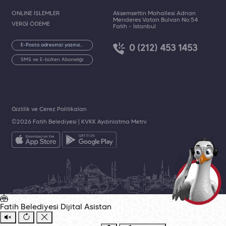
ONLINE İŞLEMLER
Akşemsettin Mahallesi Adnan
Menderes Vatan Bulvarı No:54
VERGİ ÖDEME
Fatih - İstanbul
0 (212) 453 1453
SMS ve E-bülten Aboneliği
Gizlilik ve Çerez Politikaları
©2026 Fatih Belediyesi |
KVKK Aydınlatma Metni
Fatih Belediyesi
Dijital Asistan