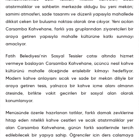
atıştırmalıklar ve sohbetin merkezde olduğu bu yeni mekân;
samimi atmosferi, sade tasarımı ve düzenli yapısıyla mahallede
dikkat çeken bir buluşma noktası olarak öne çıkıyor. Yeni açılan
Çarşamba Kahvehane, farklı yaş gruplarından ziyaretçileri bir
araya getiren yapısıyla mahalle kültürüne katkı sunmayı
amaçlıyor.
Fatih Belediyesi’nin Sosyal Tesisler çatısı altında hizmet
vermeye başlayan Çarşamba Kahvehane, üçüncü nesil kahve
kültürünü mahalle ölçeğinde erişilebilir kılmayı hedefliyor.
Modern kahve anlayışını sıcak ve sade bir mekân diliyle bir
araya getiren tesis, yalnızca bir kahve içme alanı olmanın
ötesinde, birlikte vakit geçirilen bir sosyal alan olarak
konumlanıyor.
Menüsünde özenle hazırlanan tatlılar, farklı damak zevklerine
hitap eden nitelikli kahve çeşitleri ve sıcak atıştırmalıklar yer
alan Çarşamba Kahvehane, günün farklı saatlerinde tercih
edilebilecek bir yapıya sahip. Öğrenciler için ders çalışmaya