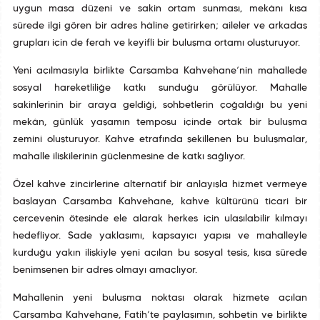
uygun masa düzeni ve sakin ortam sunması, mekânı kısa
sürede ilgi gören bir adres hâline getirirken; aileler ve arkadaş
grupları için de ferah ve keyifli bir buluşma ortamı oluşturuyor.
Yeni açılmasıyla birlikte Çarşamba Kahvehane’nin mahallede
sosyal hareketliliğe katkı sunduğu görülüyor. Mahalle
sakinlerinin bir araya geldiği, sohbetlerin çoğaldığı bu yeni
mekân, günlük yaşamın temposu içinde ortak bir buluşma
zemini oluşturuyor. Kahve etrafında şekillenen bu buluşmalar,
mahalle ilişkilerinin güçlenmesine de katkı sağlıyor.
Özel kahve zincirlerine alternatif bir anlayışla hizmet vermeye
başlayan Çarşamba Kahvehane, kahve kültürünü ticari bir
çerçevenin ötesinde ele alarak herkes için ulaşılabilir kılmayı
hedefliyor. Sade yaklaşımı, kapsayıcı yapısı ve mahalleyle
kurduğu yakın ilişkiyle yeni açılan bu sosyal tesis, kısa sürede
benimsenen bir adres olmayı amaçlıyor.
Mahallenin yeni buluşma noktası olarak hizmete açılan
Çarşamba Kahvehane, Fatih’te paylaşımın, sohbetin ve birlikte