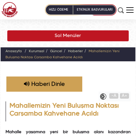
HIZLI ÖDEME
ETKİNLİK BAŞVURULARI
Sol Menüler
Anasayfa
Kurumsal
Güncel
Haberler
Mahallemizin Yeni
Buluşma Noktası Çarşamba Kahvehane Açıldı
Haberi Dinle
-A
A+
Mahallemizin Yeni Buluşma Noktası
Çarşamba Kahvehane Açıldı
Mahalle yaşamına yeni bir buluşma alanı kazandıran