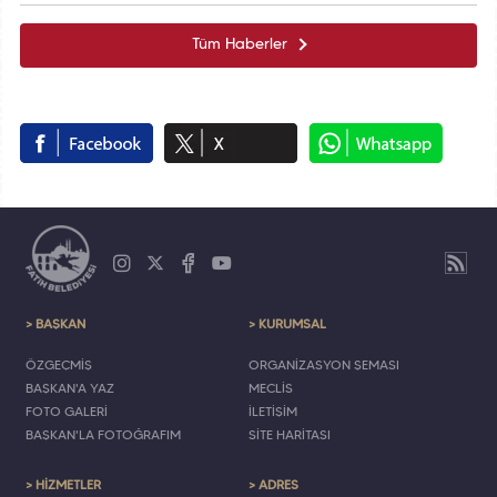
Tüm Haberler
> BAŞKAN
> KURUMSAL
ÖZGEÇMİŞ
ORGANİZASYON ŞEMASI
BAŞKAN'A YAZ
MECLİS
FOTO GALERİ
İLETİŞİM
BAŞKAN'LA FOTOĞRAFIM
SİTE HARİTASI
> HİZMETLER
> ADRES