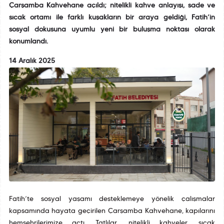
Çarşamba Kahvehane açıldı; nitelikli kahve anlayışı, sade ve
sıcak ortamı ile farklı kuşakların bir araya geldiği, Fatih’in
sosyal dokusuna uyumlu yeni bir buluşma noktası olarak
konumlandı.
14 Aralık 2025
Fatih’te sosyal yaşamı desteklemeye yönelik çalışmalar
kapsamında hayata geçirilen Çarşamba Kahvehane, kapılarını
hemşehrilerimize açtı. Tatlılar, nitelikli kahveler, sıcak