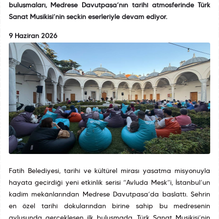
buluşmaları, Medrese Davutpaşa’nın tarihî atmosferinde Türk
Sanat Musikisi’nin seçkin eserleriyle devam ediyor.
9 Haziran 2026
Fatih Belediyesi, tarihî ve kültürel mirası yaşatma misyonuyla
hayata geçirdiği yeni etkinlik serisi “Avluda Meşk”i, İstanbul’un
kadim mekânlarından Medrese Davutpaşa’da başlattı. Şehrin
en özel tarihî dokularından birine sahip bu medresenin
avlusunda gerçekleşen ilk buluşmada, Türk Sanat Musikisi’nin