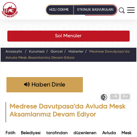
HIZLI ÖDEME
ETKİNLİK BAŞVURULARI
Sol Menüler
Anasayfa
Kurumsal
Güncel
Haberler
Medrese Davutpaşa'da
Avluda Meşk Akşamlarımız Devam Ediyor
Haberi Dinle
-A
A+
Medrese Davutpaşa'da Avluda Meşk
Akşamlarımız Devam Ediyor
Fatih Belediyesi tarafından düzenlenen Avluda Meşk