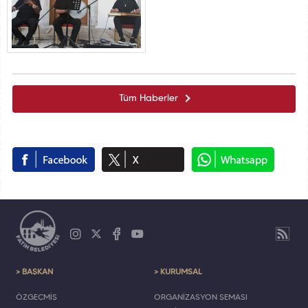
Tüm Haberler
> BAŞKAN
> KURUMSAL
ÖZGEÇMİŞ
ORGANİZASYON ŞEMASI