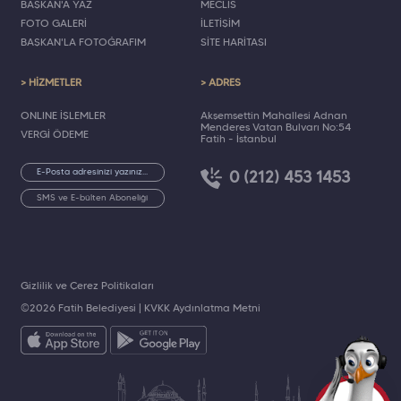
BAŞKAN'A YAZ
MECLİS
FOTO GALERİ
İLETİŞİM
BAŞKAN'LA FOTOĞRAFIM
SİTE HARİTASI
> HİZMETLER
> ADRES
ONLINE İŞLEMLER
Akşemsettin Mahallesi Adnan
Menderes Vatan Bulvarı No:54
VERGİ ÖDEME
Fatih - İstanbul
0 (212) 453 1453
SMS ve E-bülten Aboneliği
Gizlilik ve Çerez Politikaları
©2026 Fatih Belediyesi |
KVKK Aydınlatma Metni