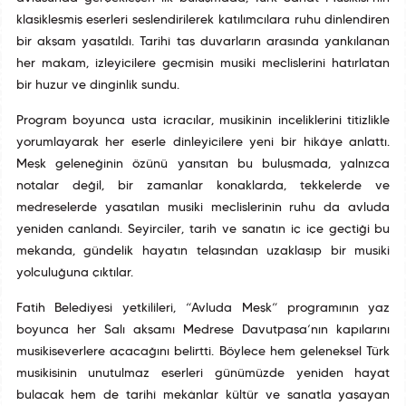
klasikleşmiş eserleri seslendirilerek katılımcılara ruhu dinlendiren
bir akşam yaşatıldı. Tarihî taş duvarların arasında yankılanan
her makam, izleyicilere geçmişin musiki meclislerini hatırlatan
bir huzur ve dinginlik sundu.
Program boyunca usta icracılar, musikinin inceliklerini titizlikle
yorumlayarak her eserle dinleyicilere yeni bir hikâye anlattı.
Meşk geleneğinin özünü yansıtan bu buluşmada, yalnızca
notalar değil, bir zamanlar konaklarda, tekkelerde ve
medreselerde yaşatılan musiki meclislerinin ruhu da avluda
yeniden canlandı. Seyirciler, tarih ve sanatın iç içe geçtiği bu
mekanda, gündelik hayatın telaşından uzaklaşıp bir musiki
yolculuğuna çıktılar.
Fatih Belediyesi yetkilileri, “Avluda Meşk” programının yaz
boyunca her Salı akşamı Medrese Davutpaşa’nın kapılarını
musikiseverlere açacağını belirtti. Böylece hem geleneksel Türk
musikisinin unutulmaz eserleri günümüzde yeniden hayat
bulacak hem de tarihî mekânlar kültür ve sanatla yaşayan