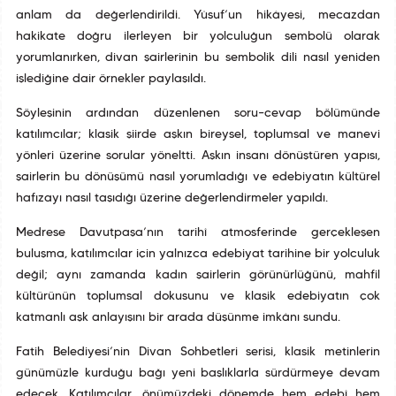
anlam da değerlendirildi. Yûsuf’un hikâyesi, mecazdan
hakikate doğru ilerleyen bir yolculuğun sembolü olarak
yorumlanırken, divan şairlerinin bu sembolik dili nasıl yeniden
işlediğine dair örnekler paylaşıldı.
Söyleşinin ardından düzenlenen soru–cevap bölümünde
katılımcılar; klasik şiirde aşkın bireysel, toplumsal ve manevi
yönleri üzerine sorular yöneltti. Aşkın insanı dönüştüren yapısı,
şairlerin bu dönüşümü nasıl yorumladığı ve edebiyatın kültürel
hafızayı nasıl taşıdığı üzerine değerlendirmeler yapıldı.
Medrese Davutpaşa’nın tarihî atmosferinde gerçekleşen
buluşma, katılımcılar için yalnızca edebiyat tarihine bir yolculuk
değil; aynı zamanda kadın şairlerin görünürlüğünü, mahfil
kültürünün toplumsal dokusunu ve klasik edebiyatın çok
katmanlı aşk anlayışını bir arada düşünme imkânı sundu.
Fatih Belediyesi’nin Divan Sohbetleri serisi, klasik metinlerin
günümüzle kurduğu bağı yeni başlıklarla sürdürmeye devam
edecek. Katılımcılar, önümüzdeki dönemde hem edebî hem