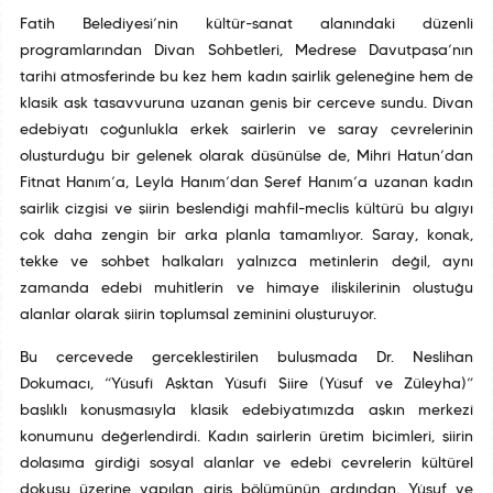
Fatih Belediyesi’nin kültür-sanat alanındaki düzenli
programlarından Divan Sohbetleri, Medrese Davutpaşa’nın
tarihî atmosferinde bu kez hem kadın şairlik geleneğine hem de
klasik aşk tasavvuruna uzanan geniş bir çerçeve sundu. Divan
edebiyatı çoğunlukla erkek şairlerin ve saray çevrelerinin
oluşturduğu bir gelenek olarak düşünülse de, Mihrî Hatun’dan
Fitnat Hanım’a, Leylâ Hanım’dan Şeref Hanım’a uzanan kadın
şairlik çizgisi ve şiirin beslendiği mahfil-meclis kültürü bu algıyı
çok daha zengin bir arka planla tamamlıyor. Saray, konak,
tekke ve sohbet halkaları yalnızca metinlerin değil, aynı
zamanda edebî muhitlerin ve himaye ilişkilerinin oluştuğu
alanlar olarak şiirin toplumsal zeminini oluşturuyor.
Bu çerçevede gerçekleştirilen buluşmada Dr. Neslihan
Dokumacı, “Yûsufî Aşktan Yûsufî Şiire (Yûsuf ve Züleyha)”
başlıklı konuşmasıyla klasik edebiyatımızda aşkın merkezî
konumunu değerlendirdi. Kadın şairlerin üretim biçimleri, şiirin
dolaşıma girdiği sosyal alanlar ve edebî çevrelerin kültürel
dokusu üzerine yapılan giriş bölümünün ardından, Yûsuf ve