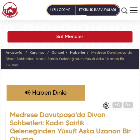
HIZLI ÖDEME
ETKİNLİK BAŞVURULARI
Sol Menüler
Anasayfa
Kurumsal
Güncel
Haberler
Medrese Davutpaşa'da
Divan Sohbetleri: Kadın Şairlik Geleneğinden Yûsufî Aşka Uzanan Bir
Okuma
Haberi Dinle
-A
A+
Medrese Davutpaşa'da Divan
Sohbetleri: Kadın Şairlik
Geleneğinden Yûsufî Aşka Uzanan Bir
Okuma