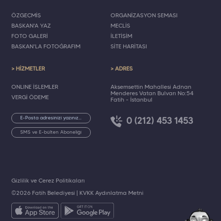
ÖZGEÇMİŞ
ORGANİZASYON ŞEMASI
BAŞKAN'A YAZ
MECLİS
FOTO GALERİ
İLETİŞİM
BAŞKAN'LA FOTOĞRAFIM
SİTE HARİTASI
> HİZMETLER
> ADRES
ONLINE İŞLEMLER
Akşemsettin Mahallesi Adnan
Menderes Vatan Bulvarı No:54
VERGİ ÖDEME
Fatih - İstanbul
0 (212) 453 1453
SMS ve E-bülten Aboneliği
Gizlilik ve Çerez Politikaları
©2026 Fatih Belediyesi |
KVKK Aydınlatma Metni