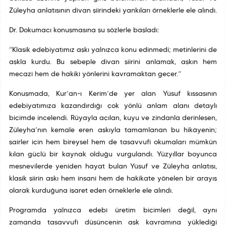
Züleyha anlatısının divan şiirindeki yankıları örneklerle ele alındı.
Dr. Dokumacı konuşmasına şu sözlerle başladı:
“Klasik edebiyatımız aşkı yalnızca konu edinmedi; metinlerini de
aşkla kurdu. Bu sebeple divan şiirini anlamak, aşkın hem
mecazî hem de hakikî yönlerini kavramaktan geçer.”
Konuşmada, Kur’an-ı Kerim’de yer alan Yûsuf kıssasının
edebiyatımıza kazandırdığı çok yönlü anlam alanı detaylı
biçimde incelendi. Rüyayla açılan, kuyu ve zindanla derinleşen,
Züleyha’nın kemale eren aşkıyla tamamlanan bu hikâyenin;
şairler için hem bireysel hem de tasavvufî okumaları mümkün
kılan güçlü bir kaynak olduğu vurgulandı. Yüzyıllar boyunca
mesnevilerde yeniden hayat bulan Yûsuf ve Züleyha anlatısı,
klasik şiirin aşkı hem insanî hem de hakikate yönelen bir arayış
olarak kurduğuna işaret eden örneklerle ele alındı.
Programda yalnızca edebî üretim biçimleri değil, aynı
zamanda tasavvufî düşüncenin aşk kavramına yüklediği