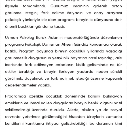
ilgisiyle tamamlandı. Günümüz insanının giderek artan
görünme isteğini, fark edilme ihtiyacını ve onay arayışını
psikolojik yönleriyle ele alan program; bireyin iç dünyasına dair
önemli başlıkları gündeme taşıdı.
Uzman Psikolog Burak Aslan’ın moderatörlüğünde düzenlenen
programa Psikolojik Danışman Ahsen Gündüz konuşmacı olarak
katıldı. Program boyunca bireyin çocukluk yıllarında yaşadığı
görünmezlik duygusunun yetişkinlik hayatına nasıl taşındığı, aile
içerisinde fark edilmeyen çabaların kişilik gelişiminde ne tür
etkiler bıraktığı ve bireyin ilerleyen yaşlarda neden sürekli
görülmek, duyulmak ve fark edilmek istediği üzerine kapsamlı
değerlendirmeler yapıldı.
Programda özellikle çocukluk döneminde karşılık bulmayan
emeklerin ve ihmal edilen duyguların bireyin benlik algısını nasıl
şekillendirdiği üzerinde duruldu. Ailede, okulda ya da sosyal
çevrede yeterince görülmediğini hisseden bireylerin zamanla
kendilerini kanıtlama ihtiyacı geliştirebildiği; bu durumun kimi