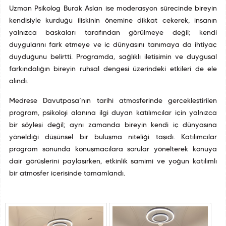
Uzman Psikolog Burak Aslan ise moderasyon sürecinde bireyin
kendisiyle kurduğu ilişkinin önemine dikkat çekerek, insanın
yalnızca başkaları tarafından görülmeye değil; kendi
duygularını fark etmeye ve iç dünyasını tanımaya da ihtiyaç
duyduğunu belirtti. Programda, sağlıklı iletişimin ve duygusal
farkındalığın bireyin ruhsal dengesi üzerindeki etkileri de ele
alındı.
Medrese Davutpaşa’nın tarihî atmosferinde gerçekleştirilen
program, psikoloji alanına ilgi duyan katılımcılar için yalnızca
bir söyleşi değil; aynı zamanda bireyin kendi iç dünyasına
yöneldiği düşünsel bir buluşma niteliği taşıdı. Katılımcılar
program sonunda konuşmacılara sorular yönelterek konuya
dair görüşlerini paylaşırken, etkinlik samimi ve yoğun katılımlı
bir atmosfer içerisinde tamamlandı.