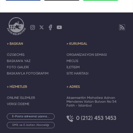
> BAŞKAN
> KURUMSAL
ÖZGEÇMİŞ
ORGANİZASYON ŞEMASI
BAŞKAN'A YAZ
MECLİS
FOTO GALERİ
İLETİŞİM
BAŞKAN'LA FOTOĞRAFIM
SİTE HARİTASI
> HİZMETLER
> ADRES
ONLINE İŞLEMLER
Akşemsettin Mahallesi Adnan
Menderes Vatan Bulvarı No:54
VERGİ ÖDEME
Fatih - İstanbul
0 (212) 453 1453
SMS ve E-bülten Aboneliği