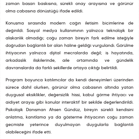
zaman başarı baskısına, sürekli onay arayışına ve görünür
olma çabasına dönüştüğü ifade edildi.
Konuşma sırasında modern çağın iletişim biçimlerine de
değinildi. Sosyal medya kullanımının yalnızca teknolojik bir
alışkanlık olmadığı; çoğu zaman bireyin fark edilme isteğiyle
doğrudan bağlantılı bir alan hâline geldiği vurgulandı. Görülme
ihtiyacının yalnızca dijital mecralarda değil; iş hayatında,
arkadaşlık ilişkilerinde, aile ortamında ve gündelik
davranışlarda da farklı şekillerde ortaya çıktığı belirtildi.
Program boyunca katılımcılar da kendi deneyimleri üzerinden
sürece dahil olurken, görünür olma çabasının altında yatan
duygusal eksiklikler, değersizlik hissi, kabul görme ihtiyacı ve
aidiyet arayışı gibi konular interaktif bir şekilde değerlendirildi.
Psikolojik Danışman Ahsen Gündüz, bireyin sürekli kendisini
anlatma, kanıtlama ya da gösterme ihtiyacının çoğu zaman
geçmişte yeterince duyulmayan duygularla bağlantılı
olabileceğini ifade etti.