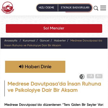
HIZLI ÖDEME
ETKİNLİK BAŞVURULARI
Sol Menüler
Anasayfa
Kurumsal
Güncel
Haberler
Medrese Davutpaşa'da
İnsan Ruhuna ve Psikolojiye Dair Bir Akşam
Haberi Dinle
-A
A+
Medrese Davutpaşa'da İnsan Ruhuna
ve Psikolojiye Dair Bir Akşam
Medrese Davutpaşa’da düzenlenen “Ters Giden Bir Şeyler Var: