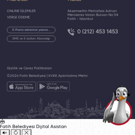
> HİZMETLER
> ADRES
ONLINE İŞLEMLER
Akşemsettin Mahallesi Adnan
Menderes Vatan Bulvarı No:54
VERGİ ÖDEME
Fatih - İstanbul
0 (212) 453 1453
SMS ve E-bülten Aboneliği
Gizlilik ve Çerez Politikaları
©2026 Fatih Belediyesi |
KVKK Aydınlatma Metni
Fatih Belediyesi
Dijital Asistan