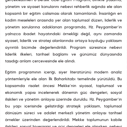
gerçekleştirilen 8 Derslik Özel Eğitim Programı, birlikte yaşama,
yönetim ve siyaset konularını nebevî rehberlik ışığında ele alan
kapsamlı bir eğitim çalışması olarak tamamlandı. İnsanlığın en
kadim meseleleri arasında yer alan toplumsal düzen, liderlik ve
yönetim sorularına odaklanan programda, Hz. Peygamber’in
yalnızca ibadet hayatındaki örnekliği değil, aynı zamanda
siyaset, liderlik ve strateji alanlarında ortaya koyduğu yaklaşım
ayrıntılı biçimde değerlendirildi. Program süresince nebevî
liderlik ilkeleri, tarihsel bağlamı ve günümüz dünyasında
taşıdığı anlam çerçevesinde ele alındı.
Eğitim programının içeriği, siyer literatürünü modern analiz
yöntemleriyle ele alan İlk Baharkitabı temelinde yürütüldü. Bu
kapsamda risalet öncesi Mekke’nin siyasal, toplumsal ve
ekonomik yapısı incelenerek dönemin güç dengeleri, sosyal
ilişkileri ve yönetim anlayışı üzerinde duruldu. Hz. Peygamber’in
bu yapı içerisinde geliştirdiği stratejik yaklaşım, toplumsal
dönüşüm süreci ve adalet merkezli yönetim anlayışı tarihsel
örnekler üzerinden değerlendirildi. Mekke toplumunun kabile
ilişkileri, sosyal hiyerarşisi ve güç dengeleri ele alınırken, nebevî