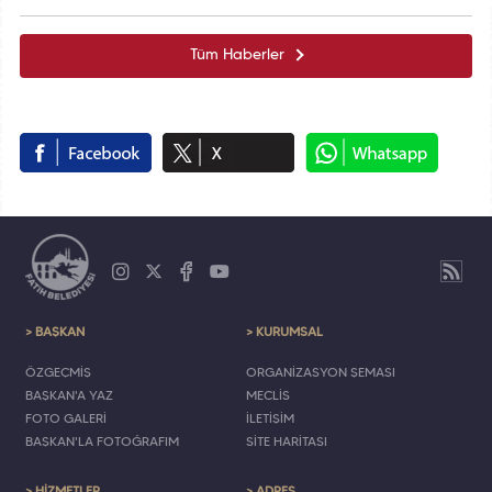
Tüm Haberler
> BAŞKAN
> KURUMSAL
ÖZGEÇMİŞ
ORGANİZASYON ŞEMASI
BAŞKAN'A YAZ
MECLİS
FOTO GALERİ
İLETİŞİM
BAŞKAN'LA FOTOĞRAFIM
SİTE HARİTASI