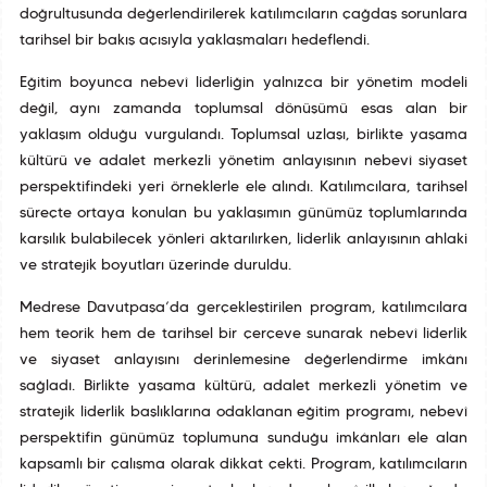
doğrultusunda değerlendirilerek katılımcıların çağdaş sorunlara
tarihsel bir bakış açısıyla yaklaşmaları hedeflendi.
Eğitim boyunca nebevî liderliğin yalnızca bir yönetim modeli
değil, aynı zamanda toplumsal dönüşümü esas alan bir
yaklaşım olduğu vurgulandı. Toplumsal uzlaşı, birlikte yaşama
kültürü ve adalet merkezli yönetim anlayışının nebevî siyaset
perspektifindeki yeri örneklerle ele alındı. Katılımcılara, tarihsel
süreçte ortaya konulan bu yaklaşımın günümüz toplumlarında
karşılık bulabilecek yönleri aktarılırken, liderlik anlayışının ahlaki
ve stratejik boyutları üzerinde duruldu.
Medrese Davutpaşa’da gerçekleştirilen program, katılımcılara
hem teorik hem de tarihsel bir çerçeve sunarak nebevî liderlik
ve siyaset anlayışını derinlemesine değerlendirme imkânı
sağladı. Birlikte yaşama kültürü, adalet merkezli yönetim ve
stratejik liderlik başlıklarına odaklanan eğitim programı, nebevî
perspektifin günümüz toplumuna sunduğu imkânları ele alan
kapsamlı bir çalışma olarak dikkat çekti. Program, katılımcıların