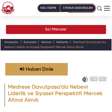
HIZLI ÖDEME
ETKİNLİK BAŞVURULARI
Sol Menüler
Anasayfa
Kurumsal
Güncel
Haberler
Medrese Davutpaşa'da
Nebevî Liderlik ve Siyaset Perspektifi Mercek Altına Alındı
Haberi Dinle
-A
A+
Medrese Davutpaşa'da Nebevî
Liderlik ve Siyaset Perspektifi Mercek
Altına Alındı