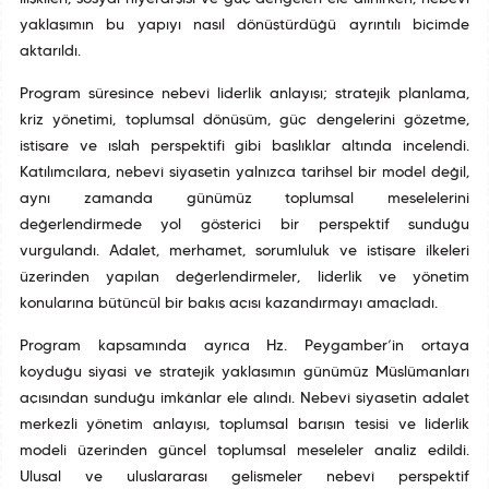
yaklaşımın bu yapıyı nasıl dönüştürdüğü ayrıntılı biçimde
aktarıldı.
Program süresince nebevî liderlik anlayışı; stratejik planlama,
kriz yönetimi, toplumsal dönüşüm, güç dengelerini gözetme,
istişare ve ıslah perspektifi gibi başlıklar altında incelendi.
Katılımcılara, nebevî siyasetin yalnızca tarihsel bir model değil,
aynı zamanda günümüz toplumsal meselelerini
değerlendirmede yol gösterici bir perspektif sunduğu
vurgulandı. Adalet, merhamet, sorumluluk ve istişare ilkeleri
üzerinden yapılan değerlendirmeler, liderlik ve yönetim
konularına bütüncül bir bakış açısı kazandırmayı amaçladı.
Program kapsamında ayrıca Hz. Peygamber’in ortaya
koyduğu siyasi ve stratejik yaklaşımın günümüz Müslümanları
açısından sunduğu imkânlar ele alındı. Nebevî siyasetin adalet
merkezli yönetim anlayışı, toplumsal barışın tesisi ve liderlik
modeli üzerinden güncel toplumsal meseleler analiz edildi.
Ulusal ve uluslararası gelişmeler nebevî perspektif