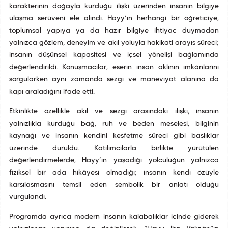
karakterinin doğayla kurduğu ilişki üzerinden insanın bilgiye
ulaşma serüveni ele alındı. Hayy’ın herhangi bir öğreticiye,
toplumsal yapıya ya da hazır bilgiye ihtiyaç duymadan
yalnızca gözlem, deneyim ve akıl yoluyla hakikati arayış süreci;
insanın düşünsel kapasitesi ve içsel yönelişi bağlamında
değerlendirildi. Konuşmacılar, eserin insan aklının imkânlarını
sorgularken aynı zamanda sezgi ve maneviyat alanına da
kapı araladığını ifade etti.
Etkinlikte özellikle akıl ve sezgi arasındaki ilişki, insanın
yalnızlıkla kurduğu bağ, ruh ve beden meselesi, bilginin
kaynağı ve insanın kendini keşfetme süreci gibi başlıklar
üzerinde duruldu. Katılımcılarla birlikte yürütülen
değerlendirmelerde, Hayy’ın yaşadığı yolculuğun yalnızca
fiziksel bir ada hikâyesi olmadığı; insanın kendi özüyle
karşılaşmasını temsil eden sembolik bir anlatı olduğu
vurgulandı.
Programda ayrıca modern insanın kalabalıklar içinde giderek