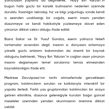
yalnızlaşan yapısına da değinilerek, “Hayy İbn Yakzân”ın
bugün hâlâ güçlü bir karşılık bulmasının nedenleri üzerinde
duruldu. İnsanlığın teknoloji, hız ve bilgi yoğunluğu içinde kendi
iç sesinden uzaklaştığı bir çağda, eserin insanı yeniden
düşünmeye ve kendi hakikatiyle yüzleşmeye davet eden
yönünün dikkat çekici olduğu ifade edildi.
Büşra Sakar ve Dr. Yusuf Gündüz, eserin yalnızca felsefî
tartışmalar açısından değil; insanın iç dünyasını anlamaya
yönelik güçlü anlatımı bakımından da önemli bir kaynak
olduğunu belirterek, “Hayy İbn Yakzân”ın çağları aşan yönünün
insanın değişmeyen temel sorularına temas etmesinden
kaynaklandığını ifade etti.
Medrese Davutpaşa’nın tarihî atmosferinde gerçekleşen
program, katılımcıların soruları ve katkılarıyla interaktif bir
yapıda ilerledi. Farklı yaş gruplarından katılımcıları bir araya
getiren etkinlikte, düşünce geleneğiyle kurulan bağın güncel
meseleler üzerinden yeniden okunmasının önemine dikkat
çekildi.