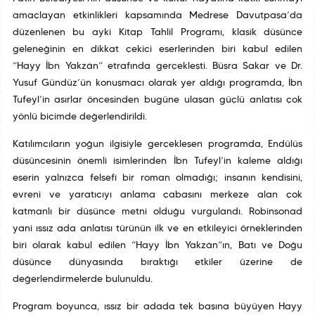
amaçlayan etkinlikleri kapsamında Medrese Davutpaşa’da
düzenlenen bu ayki Kitap Tahlil Programı, klasik düşünce
geleneğinin en dikkat çekici eserlerinden biri kabul edilen
“Hayy İbn Yakzân” etrafında gerçekleşti. Büşra Sakar ve Dr.
Yusuf Gündüz’ün konuşmacı olarak yer aldığı programda, İbn
Tufeyl’in asırlar öncesinden bugüne ulaşan güçlü anlatısı çok
yönlü biçimde değerlendirildi.
Katılımcıların yoğun ilgisiyle gerçekleşen programda, Endülüs
düşüncesinin önemli isimlerinden İbn Tufeyl’in kaleme aldığı
eserin yalnızca felsefî bir roman olmadığı; insanın kendisini,
evreni ve yaratıcıyı anlama çabasını merkeze alan çok
katmanlı bir düşünce metni olduğu vurgulandı. Robinsonad
yani ıssız ada anlatısı türünün ilk ve en etkileyici örneklerinden
biri olarak kabul edilen “Hayy İbn Yakzân”ın, Batı ve Doğu
düşünce dünyasında bıraktığı etkiler üzerine de
değerlendirmelerde bulunuldu.
Program boyunca, ıssız bir adada tek başına büyüyen Hayy