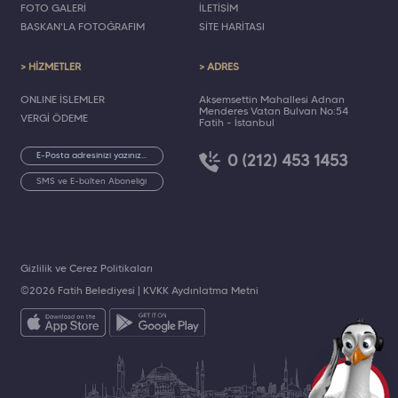
FOTO GALERİ
İLETİŞİM
BAŞKAN'LA FOTOĞRAFIM
SİTE HARİTASI
> HİZMETLER
> ADRES
ONLINE İŞLEMLER
Akşemsettin Mahallesi Adnan
Menderes Vatan Bulvarı No:54
VERGİ ÖDEME
Fatih - İstanbul
0 (212) 453 1453
SMS ve E-bülten Aboneliği
Gizlilik ve Çerez Politikaları
©2026 Fatih Belediyesi |
KVKK Aydınlatma Metni