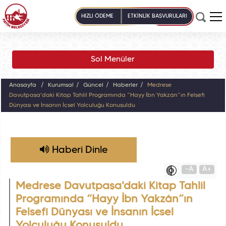
HIZLI ÖDEME
ETKİNLİK BAŞVURULARI
Sol Menüler
Anasayfa
Kurumsal
Güncel
Haberler
Medrese
Davutpaşa'daki Kitap Tahlil Programında “Hayy İbn Yakzân”ın Felsefî
Dünyası ve İnsanın İçsel Yolculuğu Konuşuldu
Haberi Dinle
-A
A+
Medrese Davutpaşa'daki Kitap Tahlil
Programında “Hayy İbn Yakzân”ın
Felsefî Dünyası ve İnsanın İçsel
Yolculuğu Konuşuldu