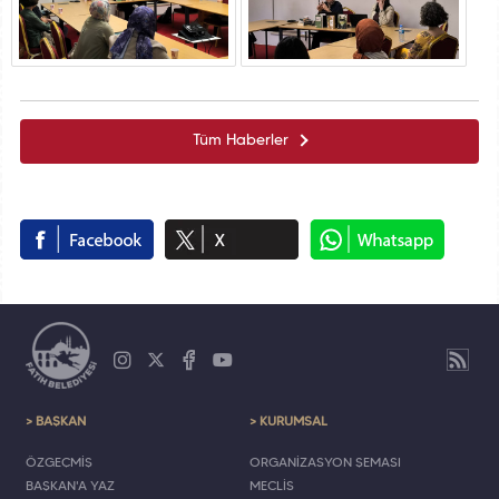
Tüm Haberler
> BAŞKAN
> KURUMSAL
ÖZGEÇMİŞ
ORGANİZASYON ŞEMASI
BAŞKAN'A YAZ
MECLİS