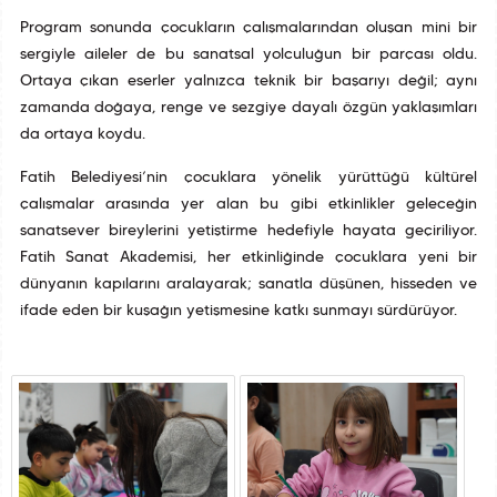
Program sonunda çocukların çalışmalarından oluşan mini bir
sergiyle aileler de bu sanatsal yolculuğun bir parçası oldu.
Ortaya çıkan eserler yalnızca teknik bir başarıyı değil; aynı
zamanda doğaya, renge ve sezgiye dayalı özgün yaklaşımları
da ortaya koydu.
Fatih Belediyesi’nin çocuklara yönelik yürüttüğü kültürel
çalışmalar arasında yer alan bu gibi etkinlikler geleceğin
sanatsever bireylerini yetiştirme hedefiyle hayata geçiriliyor.
Fatih Sanat Akademisi, her etkinliğinde çocuklara yeni bir
dünyanın kapılarını aralayarak; sanatla düşünen, hisseden ve
ifade eden bir kuşağın yetişmesine katkı sunmayı sürdürüyor.