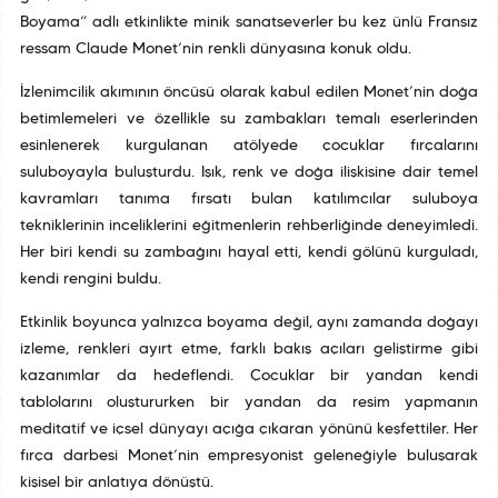
Boyama” adlı etkinlikte minik sanatseverler bu kez ünlü Fransız
ressam Claude Monet’nin renkli dünyasına konuk oldu.
İzlenimcilik akımının öncüsü olarak kabul edilen Monet’nin doğa
betimlemeleri ve özellikle su zambakları temalı eserlerinden
esinlenerek kurgulanan atölyede çocuklar fırçalarını
suluboyayla buluşturdu. Işık, renk ve doğa ilişkisine dair temel
kavramları tanıma fırsatı bulan katılımcılar suluboya
tekniklerinin inceliklerini eğitmenlerin rehberliğinde deneyimledi.
Her biri kendi su zambağını hayal etti, kendi gölünü kurguladı,
kendi rengini buldu.
Etkinlik boyunca yalnızca boyama değil, aynı zamanda doğayı
izleme, renkleri ayırt etme, farklı bakış açıları geliştirme gibi
kazanımlar da hedeflendi. Çocuklar bir yandan kendi
tablolarını oluştururken bir yandan da resim yapmanın
meditatif ve içsel dünyayı açığa çıkaran yönünü keşfettiler. Her
fırça darbesi Monet’nin empresyonist geleneğiyle buluşarak
kişisel bir anlatıya dönüştü.