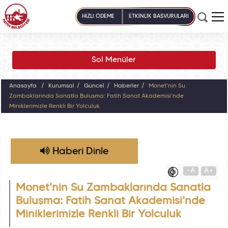
HIZLI ÖDEME
ETKİNLİK BAŞVURULARI
Sol Menüler
Anasayfa
Kurumsal
Güncel
Haberler
Monet'nin Su
Zambaklarında Sanatla Buluşma: Fatih Sanat Akademisi'nde
Miniklerimizle Renkli Bir Yolculuk
Haberi Dinle
-A
A+
Monet'nin Su Zambaklarında Sanatla
Buluşma: Fatih Sanat Akademisi'nde
Miniklerimizle Renkli Bir Yolculuk