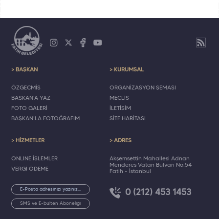
> BAŞKAN
> KURUMSAL
ÖZGEÇMİŞ
ORGANİZASYON ŞEMASI
BAŞKAN'A YAZ
MECLİS
FOTO GALERİ
İLETİŞİM
BAŞKAN'LA FOTOĞRAFIM
SİTE HARİTASI
> HİZMETLER
> ADRES
ONLINE İŞLEMLER
Akşemsettin Mahallesi Adnan
Menderes Vatan Bulvarı No:54
VERGİ ÖDEME
Fatih - İstanbul
0 (212) 453 1453
SMS ve E-bülten Aboneliği