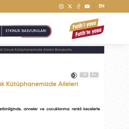
EN
ETKİNLİK BAŞVURULARI
ndi Çocuk Kütüphanemizde Aileleri Buluşturdu
-A
A+
uk Kütüphanemizde Aileleri
kinliğinde, anneler ve çocuklarımız renkli keçelerle