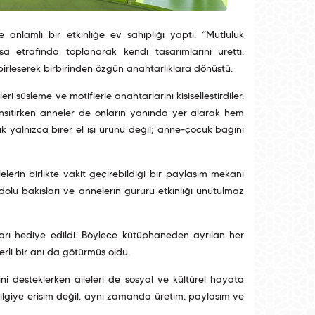
anlamlı bir etkinliğe ev sahipliği yaptı. “Mutluluk
etrafında toplanarak kendi tasarımlarını üretti.
 birleşerek birbirinden özgün anahtarlıklara dönüştü.
eri süsleme ve motiflerle anahtarlarını kişiselleştirdiler.
yansıtırken anneler de onların yanında yer alarak hem
k yalnızca birer el işi ürünü değil; anne-çocuk bağını
rin birlikte vakit geçirebildiği bir paylaşım mekanı
dolu bakışları ve annelerin gururu etkinliği unutulmaz
rları hediye edildi. Böylece kütüphaneden ayrılan her
erli bir anı da götürmüş oldu.
ini desteklerken aileleri de sosyal ve kültürel hayata
bilgiye erişim değil, aynı zamanda üretim, paylaşım ve