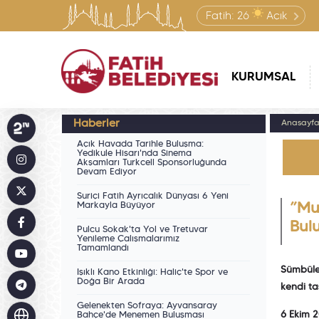
Fatih:
26
Açık
KURUMSAL
Haberler
Anasayf
Açık Havada Tarihle Buluşma:
Yedikule Hisarı'nda Sinema
Akşamları Turkcell Sponsorluğunda
Devam Ediyor
Suriçi Fatih Ayrıcalık Dünyası 6 Yeni
Markayla Büyüyor
”Mu
Bul
Pulcu Sokak'ta Yol ve Tretuvar
Yenileme Çalışmalarımız
Tamamlandı
Sümbüle
Işıklı Kano Etkinliği: Haliç'te Spor ve
Doğa Bir Arada
kendi ta
Gelenekten Sofraya: Ayvansaray
6 Ekim 
Bahçe'de Menemen Buluşması