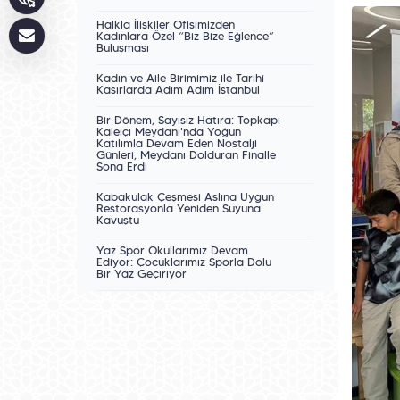
Halkla İlişkiler Ofisimizden
Kadınlara Özel “Biz Bize Eğlence”
Buluşması
Kadın ve Aile Birimimiz ile Tarihî
Kasırlarda Adım Adım İstanbul
Bir Dönem, Sayısız Hatıra: Topkapı
Kaleiçi Meydanı'nda Yoğun
Katılımla Devam Eden Nostalji
Günleri, Meydanı Dolduran Finalle
Sona Erdi
Kabakulak Çeşmesi Aslına Uygun
Restorasyonla Yeniden Suyuna
Kavuştu
Yaz Spor Okullarımız Devam
Ediyor: Çocuklarımız Sporla Dolu
Bir Yaz Geçiriyor