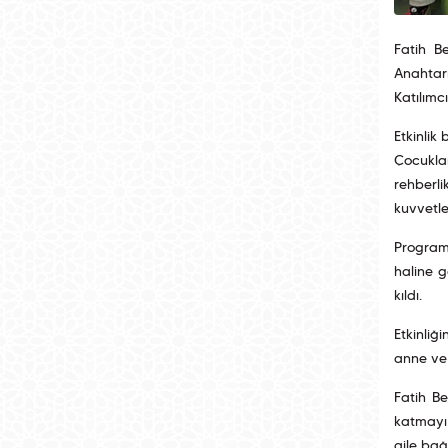
Fatih B
Anahtar
Katılımc
Etkinlik 
Çocuklar
rehberli
kuvvetlen
Program 
haline g
kıldı.
Etkinliğ
anne ve 
Fatih Be
katmayı 
aile bağ