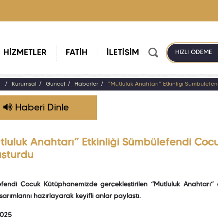
HİZMETLER
FATİH
İLETİŞİM
HIZLI ÖDEME
a
Kurumsal
Güncel
Haberler
”Mutluluk Anahtarı” Etkinliği Sümbülefe
Haberi Dinle
tluluk Anahtarı” Etkinliği Sümbülefendi Çoc
uşturdu
fendi Çocuk Kütüphanemizde gerçekleştirilen “Mutluluk Anahtarı” et
sarımlarını hazırlayarak keyifli anlar paylaştı.
2025