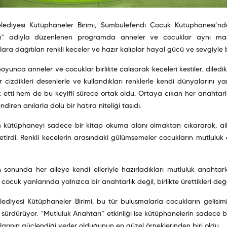
elediyesi Kütüphaneler Birimi, Sümbülefendi Çocuk Kütüphanesi’nde 
ı” adıyla düzenlenen programda anneler ve çocuklar aynı masa 
ılara dağıtılan renkli keçeler ve hazır kalıplar hayal gücü ve sevgiyle
boyunca anneler ve çocuklar birlikte çalışarak keçeleri kestiler, diledikl
 çizdikleri desenlerle ve kullandıkları renklerle kendi dünyalarını 
k etti hem de bu keyifli sürece ortak oldu. Ortaya çıkan her anahtarlı
diren anılarla dolu bir hatıra niteliği taşıdı.
kütüphaneyi sadece bir kitap okuma alanı olmaktan çıkararak, ailele
etirdi. Renkli keçelerin arasındaki gülümsemeler çocukların mutluluk 
in sonunda her aileye kendi elleriyle hazırladıkları mutluluk anahta
çocuk yanlarında yalnızca bir anahtarlık değil, birlikte ürettikleri değ
lediyesi Kütüphaneler Birimi, bu tür buluşmalarla çocukların gelişim
sürdürüyor. “Mutluluk Anahtarı” etkinliği ise kütüphanelerin sadece 
larının güçlendiği yerler olduğunun en güzel örneklerinden biri oldu.