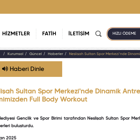
HİZMETLER
FATİH
İLETİŞİM
HIZLI ÖDEME
a
Kurumsal
Güncel
Haberler
Neslişah Sultan Spor Merkezi'nde Dinami
Haberi Dinle
lişah Sultan Spor Merkezi'nde Dinamik Antr
imimizden Full Body Workout
lediyesi Gençlik ve Spor Birimi tarafından Neslişah Sultan Spor Mer
erleri buluşturdu.
ran 2025