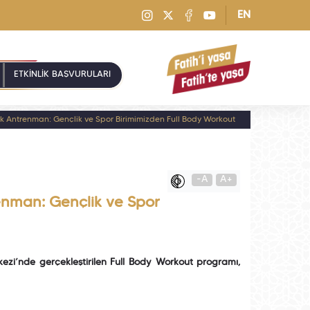
EN
ETKİNLİK BAŞVURULARI
k Antrenman: Gençlik ve Spor Birimimizden Full Body Workout
-A
A+
enman: Gençlik ve Spor
kezi’nde gerçekleştirilen Full Body Workout programı,