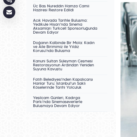
Üç Baş Nureddin Hamza Camii
Haziresi Restore Edildi
Açık Havada Tarihle Buluşma:
Yedikule Hisarı'nda Sinema
Akşamları Turkcell Sponsorluğunda
Devam Ediyor
Doğanın Kalbinde Bir Mola: Kadın
ve Aile Birimimiz ile Yıldız
Korusu'nda Buluşma
Kanuni Sultan Süleyman Çeşmesi
Restorasyonun Ardından Yeniden
Suyuna Kavuştu
Fatih Belediyesi'nden Kapalıçarşı
Hanlar Turu: İstanbul'un Saklı
Köşelerinde Tarihî Yolculuk
Yeşilçam Günleri, Kadırga
Parkı'nda Sinemaseverlerle
Buluşmaya Devam Ediyor