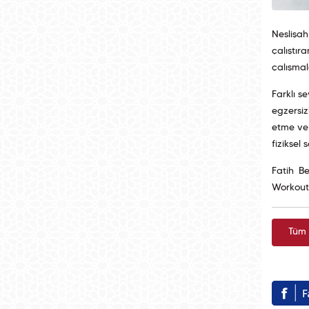
Neslişa
çalıştı
çalışmal
Farklı s
egzersiz
etme ve 
fiziksel 
Fatih B
Workout 
Tüm 