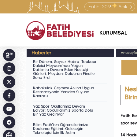
Fatih:
30.9
Açık
KURUMSAL
Haberler
Anasayf
Bir Dönem, Sayısız Hatıra: Topkapı
Kaleiçi Meydanı'nda Yoğun
Katılımla Devam Eden Nostalji
Günleri, Meydanı Dolduran Finalle
Sona Erdi
Kabakulak Çeşmesi Aslına Uygun
Nes
Restorasyonla Yeniden Suyuna
Kavuştu
Bir
Yaz Spor Okullarımız Devam
Ediyor: Çocuklarımız Sporla Dolu
Bir Yaz Geçiriyor
Fatih Be
spor sev
Bilim Fatih'ten Öğrencilerimize
Kodlama Eğitimi: Geleceğin
Teknolojisi İçin İlk Adım
14 Hazi