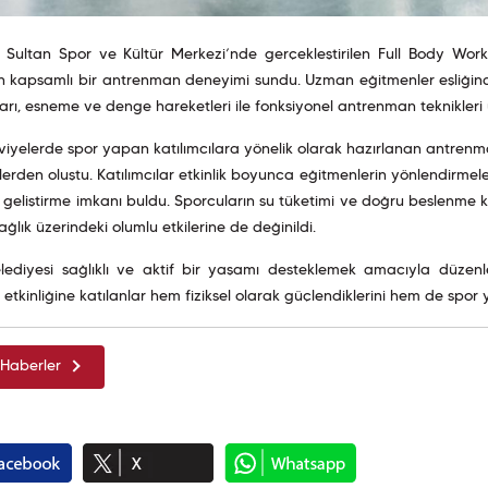
h Sultan Spor ve Kültür Merkezi’nde gerçekleştirilen Full Body Wor
ran kapsamlı bir antrenman deneyimi sundu. Uzman eğitmenler eşliği
arı, esneme ve denge hareketleri ile fonksiyonel antrenman teknikleri
eviyelerde spor yapan katılımcılara yönelik olarak hazırlanan antrenm
lerden oluştu. Katılımcılar etkinlik boyunca eğitmenlerin yönlendirmele
geliştirme imkanı buldu. Sporcuların su tüketimi ve doğru beslenme konu
sağlık üzerindeki olumlu etkilerine de değinildi.
elediyesi sağlıklı ve aktif bir yaşamı desteklemek amacıyla düze
etkinliğine katılanlar hem fiziksel olarak güçlendiklerini hem de spor y
Haberler