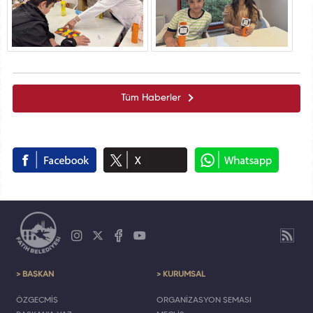
Tüm Haberler
> BAŞKAN
> KURUMSAL
ÖZGEÇMİŞ
ORGANİZASYON ŞEMASI