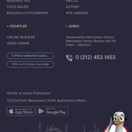
BAŞKAN'A YAZ
MECLİS
FOTO GALERİ
İLETİŞİM
BAŞKAN'LA FOTOĞRAFIM
SİTE HARİTASI
> HİZMETLER
> ADRES
ONLINE İŞLEMLER
Akşemsettin Mahallesi Adnan
Menderes Vatan Bulvarı No:54
VERGİ ÖDEME
Fatih - İstanbul
0 (212) 453 1453
SMS ve E-bülten Aboneliği
Gizlilik ve Çerez Politikaları
©2026 Fatih Belediyesi |
KVKK Aydınlatma Metni