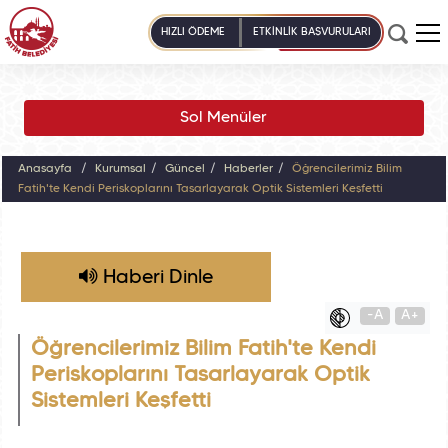
HIZLI ÖDEME
ETKİNLİK BAŞVURULARI
Sol Menüler
Anasayfa
Kurumsal
Güncel
Haberler
Öğrencilerimiz Bilim
Fatih'te Kendi Periskoplarını Tasarlayarak Optik Sistemleri Keşfetti
Haberi Dinle
-A
A+
Öğrencilerimiz Bilim Fatih'te Kendi
Periskoplarını Tasarlayarak Optik
Sistemleri Keşfetti