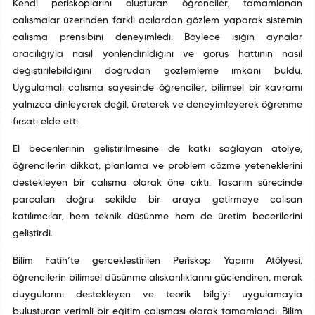
Kendi periskoplarını oluşturan öğrenciler, tamamlanan
çalışmalar üzerinden farklı açılardan gözlem yaparak sistemin
çalışma prensibini deneyimledi. Böylece ışığın aynalar
aracılığıyla nasıl yönlendirildiğini ve görüş hattının nasıl
değiştirilebildiğini doğrudan gözlemleme imkânı buldu.
Uygulamalı çalışma sayesinde öğrenciler, bilimsel bir kavramı
yalnızca dinleyerek değil, üreterek ve deneyimleyerek öğrenme
fırsatı elde etti.
El becerilerinin geliştirilmesine de katkı sağlayan atölye,
öğrencilerin dikkat, planlama ve problem çözme yeteneklerini
destekleyen bir çalışma olarak öne çıktı. Tasarım sürecinde
parçaları doğru şekilde bir araya getirmeye çalışan
katılımcılar, hem teknik düşünme hem de üretim becerilerini
geliştirdi.
Bilim Fatih’te gerçekleştirilen Periskop Yapımı Atölyesi,
öğrencilerin bilimsel düşünme alışkanlıklarını güçlendiren, merak
duygularını destekleyen ve teorik bilgiyi uygulamayla
buluşturan verimli bir eğitim çalışması olarak tamamlandı. Bilim