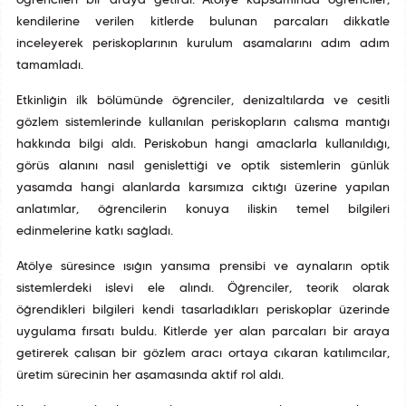
öğrencileri bir araya getirdi. Atölye kapsamında öğrenciler,
kendilerine verilen kitlerde bulunan parçaları dikkatle
inceleyerek periskoplarının kurulum aşamalarını adım adım
tamamladı.
Etkinliğin ilk bölümünde öğrenciler, denizaltılarda ve çeşitli
gözlem sistemlerinde kullanılan periskopların çalışma mantığı
hakkında bilgi aldı. Periskobun hangi amaçlarla kullanıldığı,
görüş alanını nasıl genişlettiği ve optik sistemlerin günlük
yaşamda hangi alanlarda karşımıza çıktığı üzerine yapılan
anlatımlar, öğrencilerin konuya ilişkin temel bilgileri
edinmelerine katkı sağladı.
Atölye süresince ışığın yansıma prensibi ve aynaların optik
sistemlerdeki işlevi ele alındı. Öğrenciler, teorik olarak
öğrendikleri bilgileri kendi tasarladıkları periskoplar üzerinde
uygulama fırsatı buldu. Kitlerde yer alan parçaları bir araya
getirerek çalışan bir gözlem aracı ortaya çıkaran katılımcılar,
üretim sürecinin her aşamasında aktif rol aldı.