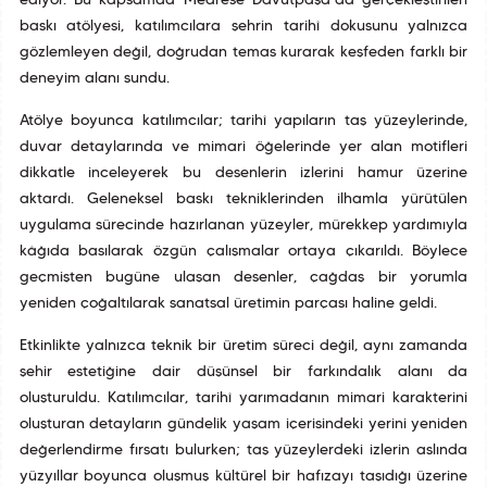
ediyor. Bu kapsamda Medrese Davutpaşa’da gerçekleştirilen
baskı atölyesi, katılımcılara şehrin tarihî dokusunu yalnızca
gözlemleyen değil, doğrudan temas kurarak keşfeden farklı bir
deneyim alanı sundu.
Atölye boyunca katılımcılar; tarihî yapıların taş yüzeylerinde,
duvar detaylarında ve mimari öğelerinde yer alan motifleri
dikkatle inceleyerek bu desenlerin izlerini hamur üzerine
aktardı. Geleneksel baskı tekniklerinden ilhamla yürütülen
uygulama sürecinde hazırlanan yüzeyler, mürekkep yardımıyla
kâğıda basılarak özgün çalışmalar ortaya çıkarıldı. Böylece
geçmişten bugüne ulaşan desenler, çağdaş bir yorumla
yeniden çoğaltılarak sanatsal üretimin parçası haline geldi.
Etkinlikte yalnızca teknik bir üretim süreci değil, aynı zamanda
şehir estetiğine dair düşünsel bir farkındalık alanı da
oluşturuldu. Katılımcılar, tarihî yarımadanın mimari karakterini
oluşturan detayların gündelik yaşam içerisindeki yerini yeniden
değerlendirme fırsatı bulurken; taş yüzeylerdeki izlerin aslında
yüzyıllar boyunca oluşmuş kültürel bir hafızayı taşıdığı üzerine