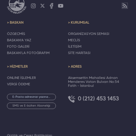
> BAŞKAN
> KURUMSAL
ÖZGEÇMİŞ
ORGANİZASYON ŞEMASI
BAŞKAN'A YAZ
MECLİS
FOTO GALERİ
İLETİŞİM
BAŞKAN'LA FOTOĞRAFIM
SİTE HARİTASI
> HİZMETLER
> ADRES
ONLINE İŞLEMLER
Akşemsettin Mahallesi Adnan
Menderes Vatan Bulvarı No:54
VERGİ ÖDEME
Fatih - İstanbul
0 (212) 453 1453
SMS ve E-bülten Aboneliği
Gizlilik ve Çerez Politikaları