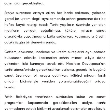
çalışmalar gerçekleştirdi.
Atölye süresince ortaya çıkan her baskı çalışması, yalnızca
görsel bir üretim değil; aynı zamanda şehrin geçmişine dair bir
hafıza kaydı niteliği taşıdı. Tarihî yapıların üzerinde yer alan
motiflerin yeniden çoğaltılması, kültürel mirasın sanat
aracılığıyla yaşatılmasına katkı sağlarken; katılımcılara üretim
odaklı özgün bir deneyim sundu.
Gözlem, dokunma, inceleme ve üretim süreçlerini aynı potada
buluşturan etkinlik; katılımcıları şehrin mimari diliyle daha
yakından ilişki kurmaya teşvik etti. Medrese Davutpaşa’nın
tarihî atmosferinde gerçekleştirilen çalışma, geçmiş ile bugünü
sanat üzerinden bir araya getirirken; kültürel mirasın farklı
anlatım biçimleriyle yeniden yorumlanabileceğini ortaya
koydu.
Fatih Belediyesi tarafından sürdürülen kültür ve sanat
programları kapsamında gerçekleştirilen atölye, tarihî
yarımadanın estetik birikimini uygulamalı çalışmalar aracılığıyla