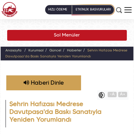
HIZLI ÖDEME
ETKİNLİK BAŞVURULARI
Sol Menüler
Anasayfa
Kurumsal
Güncel
Haberler
Şehrin Hafızası Medrese
Davutpaşa'da Baskı Sanatıyla Yeniden Yorumlandı
Haberi Dinle
-A
A+
Şehrin Hafızası Medrese
Davutpaşa'da Baskı Sanatıyla
Yeniden Yorumlandı