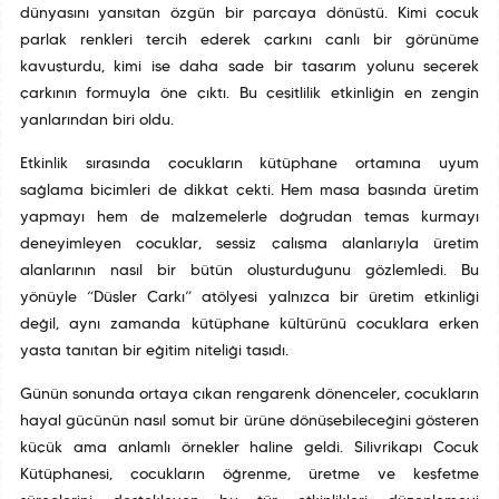
dünyasını yansıtan özgün bir parçaya dönüştü. Kimi çocuk
parlak renkleri tercih ederek çarkını canlı bir görünüme
kavuşturdu, kimi ise daha sade bir tasarım yolunu seçerek
çarkının formuyla öne çıktı. Bu çeşitlilik etkinliğin en zengin
yanlarından biri oldu.
Etkinlik sırasında çocukların kütüphane ortamına uyum
sağlama biçimleri de dikkat çekti. Hem masa başında üretim
yapmayı hem de malzemelerle doğrudan temas kurmayı
deneyimleyen çocuklar, sessiz çalışma alanlarıyla üretim
alanlarının nasıl bir bütün oluşturduğunu gözlemledi. Bu
yönüyle “Düşler Çarkı” atölyesi yalnızca bir üretim etkinliği
değil, aynı zamanda kütüphane kültürünü çocuklara erken
yaşta tanıtan bir eğitim niteliği taşıdı.
Günün sonunda ortaya çıkan rengarenk dönenceler, çocukların
hayal gücünün nasıl somut bir ürüne dönüşebileceğini gösteren
küçük ama anlamlı örnekler haline geldi. Silivrikapı Çocuk
Kütüphanesi, çocukların öğrenme, üretme ve keşfetme