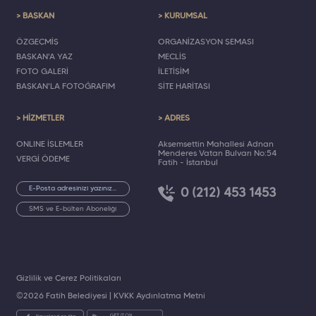
> BAŞKAN
> KURUMSAL
ÖZGEÇMİŞ
ORGANİZASYON ŞEMASI
BAŞKAN'A YAZ
MECLİS
FOTO GALERİ
İLETİŞİM
BAŞKAN'LA FOTOĞRAFIM
SİTE HARİTASI
> HİZMETLER
> ADRES
ONLINE İŞLEMLER
Akşemsettin Mahallesi Adnan
Menderes Vatan Bulvarı No:54
VERGİ ÖDEME
Fatih - İstanbul
0 (212) 453 1453
SMS ve E-bülten Aboneliği
Gizlilik ve Çerez Politikaları
©2026 Fatih Belediyesi |
KVKK Aydınlatma Metni