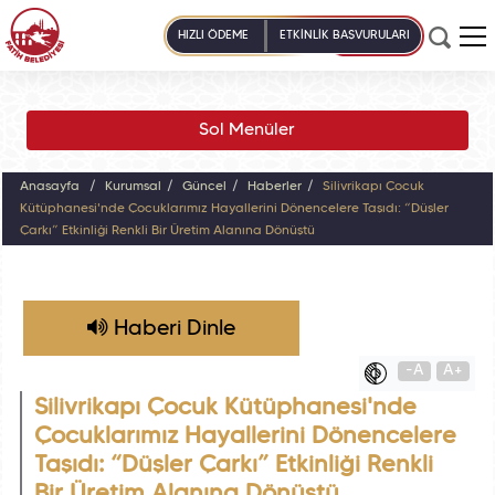
HIZLI ÖDEME
ETKİNLİK BAŞVURULARI
Sol Menüler
Anasayfa
Kurumsal
Güncel
Haberler
Silivrikapı Çocuk
Kütüphanesi'nde Çocuklarımız Hayallerini Dönencelere Taşıdı: “Düşler
Çarkı” Etkinliği Renkli Bir Üretim Alanına Dönüştü
Haberi Dinle
-A
A+
Silivrikapı Çocuk Kütüphanesi'nde
Çocuklarımız Hayallerini Dönencelere
Taşıdı: “Düşler Çarkı” Etkinliği Renkli
Bir Üretim Alanına Dönüştü