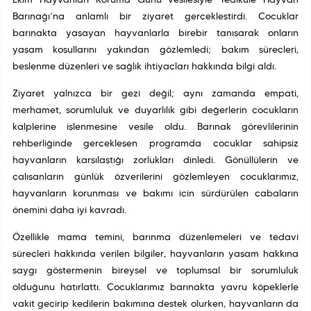
Ekim Hayvanları Koruma Günü vesilesiyle Yedikule Hayvan
Barınağı’na anlamlı bir ziyaret gerçekleştirdi. Çocuklar
barınakta yaşayan hayvanlarla birebir tanışarak onların
yaşam koşullarını yakından gözlemledi; bakım süreçleri,
beslenme düzenleri ve sağlık ihtiyaçları hakkında bilgi aldı.
Ziyaret yalnızca bir gezi değil; aynı zamanda empati,
merhamet, sorumluluk ve duyarlılık gibi değerlerin çocukların
kalplerine işlenmesine vesile oldu. Barınak görevlilerinin
rehberliğinde gerçekleşen programda çocuklar sahipsiz
hayvanların karşılaştığı zorlukları dinledi. Gönüllülerin ve
çalışanların günlük özverilerini gözlemleyen çocuklarımız,
hayvanların korunması ve bakımı için sürdürülen çabaların
önemini daha iyi kavradı.
Özellikle mama temini, barınma düzenlemeleri ve tedavi
süreçleri hakkında verilen bilgiler, hayvanların yaşam hakkına
saygı göstermenin bireysel ve toplumsal bir sorumluluk
olduğunu hatırlattı. Çocuklarımız barınakta yavru köpeklerle
vakit geçirip kedilerin bakımına destek olurken, hayvanların da