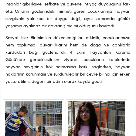
insanlar gibi ilgiye, şefkate ve güvene ihtiyaç duyduğunu fark
etti. Onların gözlerindeki minneti gören çocuklarımız, hayvan
sevgisinin yalnızca bir duygu değil; aynı zamanda günlük
yaşamın ayrılmaz bir davranış biçimi olduğunu kavradı.
Sosyal İşler Birimimizin düzenlediği bu etkinlik, çocuklarımızın
hem toplumsal duyarlılıklarını hem de doğa ve canlılarla
kurdukları bağı güçlendirdi. 4 Ekim Hayvanları Koruma
Günü’nde gerçekleştirilen ziyaret, çocukların kalplerinde
hayvan sevgisinin kök salmasına katkı sağlarken, hayvan
haklarının korunması ve sürdürülebilir bir çevre bilinci için erken
yaşta atılmış değerli bir adım olarak kayda geçti.