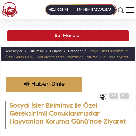
HIZLI ÖDEME
ETKİNLİK BAŞVURULARI
Sol Menüler
Anasayfa
Kurumsal
Güncel
Haberler
Sosyal İşler Birimimiz ile
Özel Gereksinimli Çocuklarımızdan Hayvanları Koruma Günü'nde Ziyaret
Haberi Dinle
-A
A+
Sosyal İşler Birimimiz ile Özel
Gereksinimli Çocuklarımızdan
Hayvanları Koruma Günü'nde Ziyaret