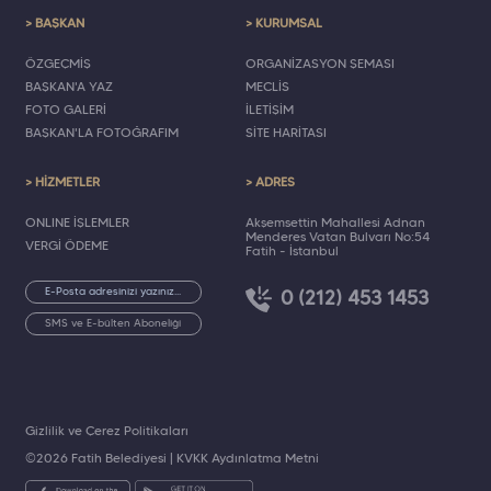
> BAŞKAN
> KURUMSAL
ÖZGEÇMİŞ
ORGANİZASYON ŞEMASI
BAŞKAN'A YAZ
MECLİS
FOTO GALERİ
İLETİŞİM
BAŞKAN'LA FOTOĞRAFIM
SİTE HARİTASI
> HİZMETLER
> ADRES
ONLINE İŞLEMLER
Akşemsettin Mahallesi Adnan
Menderes Vatan Bulvarı No:54
VERGİ ÖDEME
Fatih - İstanbul
0 (212) 453 1453
SMS ve E-bülten Aboneliği
Gizlilik ve Çerez Politikaları
©2026 Fatih Belediyesi |
KVKK Aydınlatma Metni