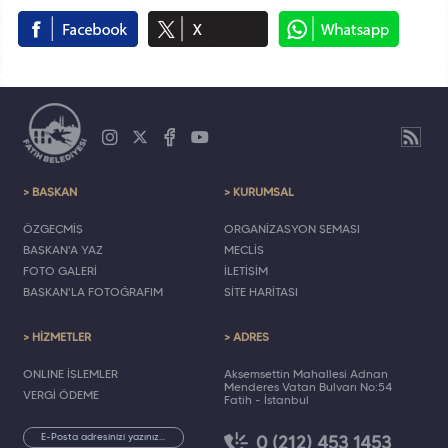
> BAŞKAN
> KURUMSAL
ÖZGEÇMİŞ
ORGANİZASYON ŞEMASI
BAŞKAN'A YAZ
MECLİS
FOTO GALERİ
İLETİŞİM
BAŞKAN'LA FOTOĞRAFIM
SİTE HARİTASI
> HİZMETLER
> ADRES
ONLINE İŞLEMLER
Akşemsettin Mahallesi Adnan
Menderes Vatan Bulvarı No:54
VERGİ ÖDEME
Fatih - İstanbul
0 (212) 453 1453