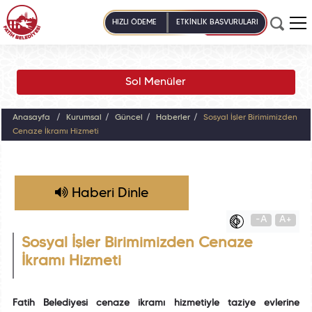
HIZLI ÖDEME
ETKİNLİK BAŞVURULARI
Sol Menüler
Anasayfa
Kurumsal
Güncel
Haberler
Sosyal İşler Birimimizden
Cenaze İkramı Hizmeti
Haberi Dinle
-A
A+
Sosyal İşler Birimimizden Cenaze
İkramı Hizmeti
Fatih Belediyesi cenaze ikramı hizmetiyle taziye evlerine