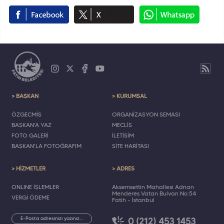
> BAŞKAN
> KURUMSAL
ÖZGEÇMİŞ
ORGANİZASYON ŞEMASI
BAŞKAN'A YAZ
MECLİS
FOTO GALERİ
İLETİŞİM
BAŞKAN'LA FOTOĞRAFIM
SİTE HARİTASI
> HİZMETLER
> ADRES
ONLINE İŞLEMLER
Akşemsettin Mahallesi Adnan
Menderes Vatan Bulvarı No:54
VERGİ ÖDEME
Fatih - İstanbul
0 (212) 453 1453