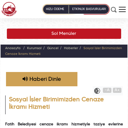
HIZLI ÖDEME
ETKİNLİK BAŞVURULARI
Sol Menüler
Anasayfa
Kurumsal
Güncel
Haberler
Sosyal İşler Birimimizden
Cenaze İkramı Hizmeti
Haberi Dinle
-A
A+
Sosyal İşler Birimimizden Cenaze
İkramı Hizmeti
Fatih Belediyesi cenaze ikramı hizmetiyle taziye evlerine