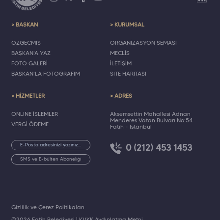
> BAŞKAN
> KURUMSAL
ÖZGEÇMİŞ
ORGANİZASYON ŞEMASI
BAŞKAN'A YAZ
MECLİS
FOTO GALERİ
İLETİŞİM
BAŞKAN'LA FOTOĞRAFIM
SİTE HARİTASI
> HİZMETLER
> ADRES
ONLINE İŞLEMLER
Akşemsettin Mahallesi Adnan
Menderes Vatan Bulvarı No:54
VERGİ ÖDEME
Fatih - İstanbul
0 (212) 453 1453
SMS ve E-bülten Aboneliği
Gizlilik ve Çerez Politikaları