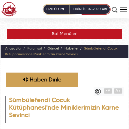
HIZLI ÖDEME
ETKİNLİK BAŞVURULARI
Sol Menüler
Anasayfa
Kurumsal
Güncel
Haberler
Sümbülefendi Çocuk
Kütüphanesi'nde Miniklerimizin Karne Sevinci
Haberi Dinle
-A
A+
Sümbülefendi Çocuk
Kütüphanesi'nde Miniklerimizin Karne
Sevinci