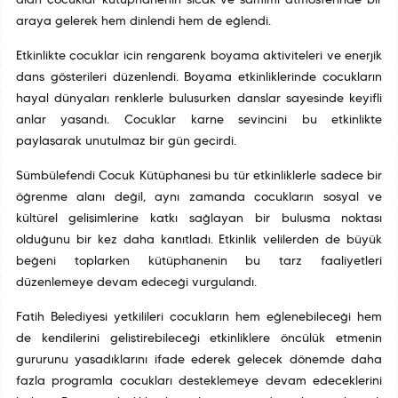
alan çocuklar kütüphanenin sıcak ve samimi atmosferinde bir
araya gelerek hem dinlendi hem de eğlendi.
Etkinlikte çocuklar için rengarenk boyama aktiviteleri ve enerjik
dans gösterileri düzenlendi. Boyama etkinliklerinde çocukların
hayal dünyaları renklerle buluşurken danslar sayesinde keyifli
anlar yaşandı. Çocuklar karne sevincini bu etkinlikte
paylaşarak unutulmaz bir gün geçirdi.
Sümbülefendi Çocuk Kütüphanesi bu tür etkinliklerle sadece bir
öğrenme alanı değil, aynı zamanda çocukların sosyal ve
kültürel gelişimlerine katkı sağlayan bir buluşma noktası
olduğunu bir kez daha kanıtladı. Etkinlik velilerden de büyük
beğeni toplarken kütüphanenin bu tarz faaliyetleri
düzenlemeye devam edeceği vurgulandı.
Fatih Belediyesi yetkilileri çocukların hem eğlenebileceği hem
de kendilerini geliştirebileceği etkinliklere öncülük etmenin
gururunu yaşadıklarını ifade ederek gelecek dönemde daha
fazla programla çocukları desteklemeye devam edeceklerini