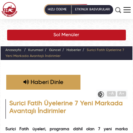
HIZLI ÖDEME
ETKİNLİK BAŞVURULARI
Sol Menüler
Anasayfa
Kurumsal
Güncel
Haberler
Suriçi Fatih Üyelerine 7
Yeni Markada Avantajlı İndirimler
Haberi Dinle
-A
A+
Suriçi Fatih Üyelerine 7 Yeni Markada
Avantajlı İndirimler
Suriçi Fatih üyeleri, programa dâhil olan 7 yeni marka