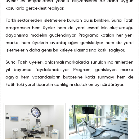
üyeler ev ihtiyaçlarına yönelik alışverişlerini de daha uygun
koşullarla gerçekleştirebiliyor.
Farklı sektörlerden işletmelerle kurulan bu iş birlikleri, Suriçi Fatih
programının hem üyeler hem de yerel esnaf için oluşturduğu
dayanışma modelini güçlendiriyor. Programa katılan her yeni
marka, hem üyelerin avantaj ağını genişletiyor hem de yerel
işletmelerin daha geniş bir kitleye ulaşmasına katkı sağlıyor.
Suriçi Fatih üyeleri, anlaşmalı markalarda sunulan indirimlerden
yıl boyunca faydalanabiliyor. Program, genişleyen marka
ağıyla hem vatandaşların bütçesine katkı sunmayı hem de
Fatih’teki yerel ticaretin canlılığını desteklemeyi sürdürüyor.