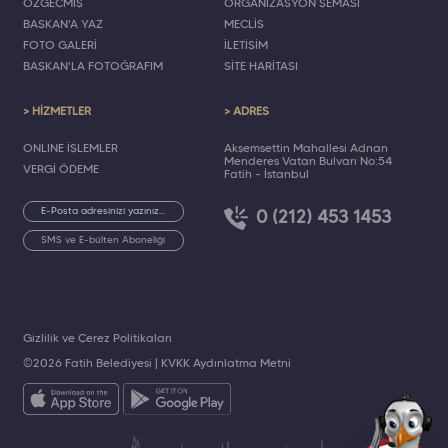
ÖZGEÇMİŞ
ORGANİZASYON ŞEMASI
BAŞKAN'A YAZ
MECLİS
FOTO GALERİ
İLETİŞİM
BAŞKAN'LA FOTOĞRAFIM
SİTE HARİTASI
> HİZMETLER
> ADRES
ONLINE İŞLEMLER
Akşemsettin Mahallesi Adnan
Menderes Vatan Bulvarı No:54
VERGİ ÖDEME
Fatih - İstanbul
0 (212) 453 1453
SMS ve E-bülten Aboneliği
Gizlilik ve Çerez Politikaları
©2026 Fatih Belediyesi |
KVKK Aydınlatma Metni