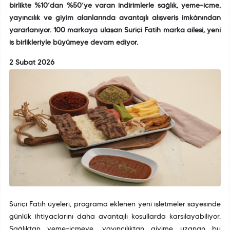
birlikte %10’dan %50’ye varan indirimlerle sağlık, yeme–içme,
yayıncılık ve giyim alanlarında avantajlı alışveriş imkânından
yararlanıyor. 100 markaya ulaşan Suriçi Fatih marka ailesi, yeni
iş birlikleriyle büyümeye devam ediyor.
2 Şubat 2026
Suriçi Fatih üyeleri, programa eklenen yeni işletmeler sayesinde
günlük ihtiyaçlarını daha avantajlı koşullarda karşılayabiliyor.
Sağlıktan yeme–içmeye, yayıncılıktan giyime uzanan bu