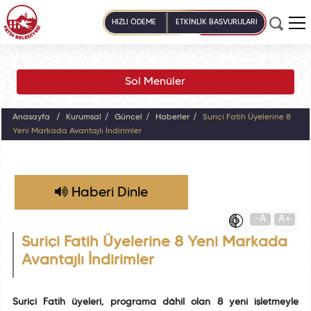
HIZLI ÖDEME
ETKİNLİK BAŞVURULARI
Sol Menüler
Anasayfa
Kurumsal
Güncel
Haberler
Suriçi Fatih Üyelerine 8
Yeni Markada Avantajlı İndirimler
Haberi Dinle
-A
A+
Suriçi Fatih Üyelerine 8 Yeni Markada
Avantajlı İndirimler
Suriçi Fatih üyeleri, programa dâhil olan 8 yeni işletmeyle