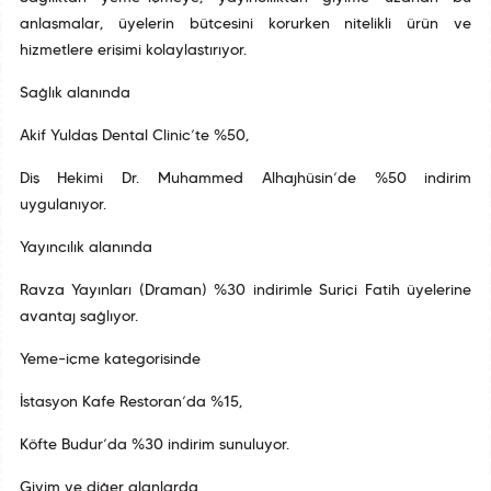
anlaşmalar, üyelerin bütçesini korurken nitelikli ürün ve
hizmetlere erişimi kolaylaştırıyor.
Sağlık alanında
Akif Yuldaş Dental Clinic’te %50,
Diş Hekimi Dr. Muhammed Alhajhüsin’de %50 indirim
uygulanıyor.
Yayıncılık alanında
Ravza Yayınları (Draman) %30 indirimle Suriçi Fatih üyelerine
avantaj sağlıyor.
Yeme–içme kategorisinde
İstasyon Kafe Restoran’da %15,
Köfte Budur’da %30 indirim sunuluyor.
Giyim ve diğer alanlarda