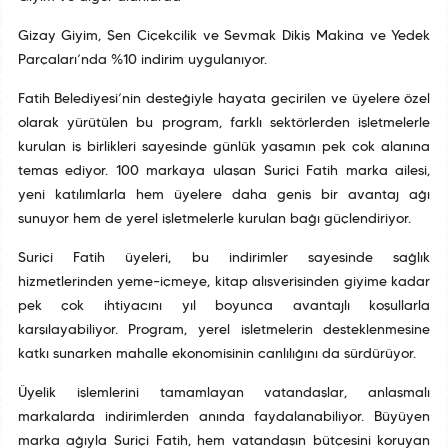
Gizay Giyim, Şen Çiçekçilik ve Sevmak Dikiş Makina ve Yedek
Parçaları’nda %10 indirim uygulanıyor.
Fatih Belediyesi’nin desteğiyle hayata geçirilen ve üyelere özel
olarak yürütülen bu program, farklı sektörlerden işletmelerle
kurulan iş birlikleri sayesinde günlük yaşamın pek çok alanına
temas ediyor. 100 markaya ulaşan Suriçi Fatih marka ailesi,
yeni katılımlarla hem üyelere daha geniş bir avantaj ağı
sunuyor hem de yerel işletmelerle kurulan bağı güçlendiriyor.
Suriçi Fatih üyeleri, bu indirimler sayesinde sağlık
hizmetlerinden yeme–içmeye, kitap alışverişinden giyime kadar
pek çok ihtiyacını yıl boyunca avantajlı koşullarla
karşılayabiliyor. Program, yerel işletmelerin desteklenmesine
katkı sunarken mahalle ekonomisinin canlılığını da sürdürüyor.
Üyelik işlemlerini tamamlayan vatandaşlar, anlaşmalı
markalarda indirimlerden anında faydalanabiliyor. Büyüyen
marka ağıyla Suriçi Fatih, hem vatandaşın bütçesini koruyan