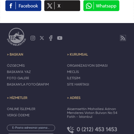
> BAŞKAN
> KURUMSAL
ÖZGEÇMİŞ
ORGANİZASYON ŞEMASI
BAŞKAN'A YAZ
MECLİS
FOTO GALERİ
İLETİŞİM
BAŞKAN'LA FOTOĞRAFIM
SİTE HARİTASI
> HİZMETLER
> ADRES
ONLINE İŞLEMLER
Akşemsettin Mahallesi Adnan
Menderes Vatan Bulvarı No:54
VERGİ ÖDEME
Fatih - İstanbul
0 (212) 453 1453