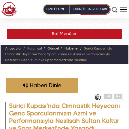
HIZLI ÖDEME
ETKİNLİK BAŞVURULARI
Sol Menüler
Anasayfa
Kurumsal
Güncel
Haberler
Suriçi Kupası'nda
Cimnastik Heyecanı Genç Sporcularımızın Azmi ve Performansıyla
Neslişah Sultan Kültür ve Spor Merkezi'nde Yaşandı
Haberi Dinle
-A
A+
Suriçi Kupası'nda Cimnastik Heyecanı
Genç Sporcularımızın Azmi ve
Performansıyla Neslişah Sultan Kültür
ve Spor Merkezi'nde Yaşandı