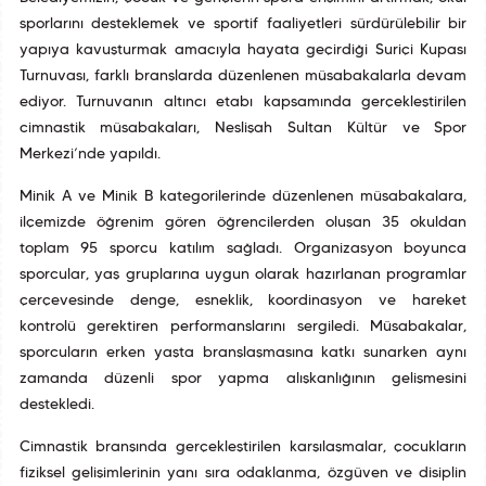
sporlarını desteklemek ve sportif faaliyetleri sürdürülebilir bir
yapıya kavuşturmak amacıyla hayata geçirdiği Suriçi Kupası
Turnuvası, farklı branşlarda düzenlenen müsabakalarla devam
ediyor. Turnuvanın altıncı etabı kapsamında gerçekleştirilen
cimnastik müsabakaları, Neslişah Sultan Kültür ve Spor
Merkezi’nde yapıldı.
Minik A ve Minik B kategorilerinde düzenlenen müsabakalara,
ilçemizde öğrenim gören öğrencilerden oluşan 35 okuldan
toplam 95 sporcu katılım sağladı. Organizasyon boyunca
sporcular, yaş gruplarına uygun olarak hazırlanan programlar
çerçevesinde denge, esneklik, koordinasyon ve hareket
kontrolü gerektiren performanslarını sergiledi. Müsabakalar,
sporcuların erken yaşta branşlaşmasına katkı sunarken aynı
zamanda düzenli spor yapma alışkanlığının gelişmesini
destekledi.
Cimnastik branşında gerçekleştirilen karşılaşmalar, çocukların
fiziksel gelişimlerinin yanı sıra odaklanma, özgüven ve disiplin