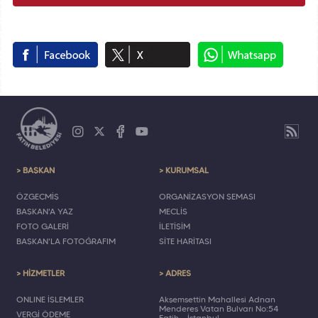
> BAŞKAN
> KURUMSAL
ÖZGEÇMİŞ
ORGANİZASYON ŞEMASI
BAŞKAN'A YAZ
MECLİS
FOTO GALERİ
İLETİŞİM
BAŞKAN'LA FOTOĞRAFIM
SİTE HARİTASI
> HİZMETLER
> ADRES
ONLINE İŞLEMLER
Akşemsettin Mahallesi Adnan
Menderes Vatan Bulvarı No:54
VERGİ ÖDEME