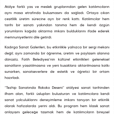
Atölye farklı yaş ve meslek gruplarından gelen katılımcıların
aynı masa etrafında buluşmasını da sağladı. Ortaya çıkan
çeşitlilik üretim sürecine ayrı bir renk kattı. Katılımcılar hem
tarihî bir sanatı yakından tanıma hem de kendi özgün
yorumlarını kağıda aktarma imkanı bulduklarını ifade ederek
memnuniyetlerini dile getirdi.
Kadırga Sanat Galerileri, bu etkinlikle yalnızca bir sergi mekanı
değil; aynı zamanda bir öğrenme, üretim ve paylaşım alanına
dönüştü. Fatih Belediyesi’nin kültürel etkinlikleri geleneksel
sanatların yaşatılmasına ve yeni kuşaklara aktarılmasına katkı
sunarken, sanatseverlere de estetik ve öğretici bir ortam
hazırladı.
“Tezhip Sanatında Rokoko Deseni” atölyesi sanat tarihinden
ilham alan, farklı üslupları buluşturan ve katılımcılara kendi
sanat yolculuklarını deneyimleme imkanı tanıyan bir etkinlik
olarak hafızalarda yerini aldı. Bu program hem klasik sanat
anlayışını geleceğe taşımak hem de katılımcıların bireysel