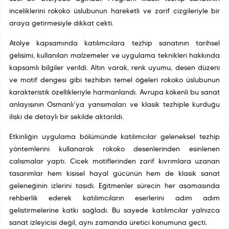
inceliklerini rokoko üslubunun hareketli ve zarif çizgileriyle bir
araya getirmesiyle dikkat çekti.
Atölye kapsamında katılımcılara tezhip sanatının tarihsel
gelişimi, kullanılan malzemeler ve uygulama teknikleri hakkında
kapsamlı bilgiler verildi. Altın varak, renk uyumu, desen düzeni
ve motif dengesi gibi tezhibin temel öğeleri rokoko üslubunun
karakteristik özellikleriyle harmanlandı. Avrupa kökenli bu sanat
anlayışının Osmanlı’ya yansımaları ve klasik tezhiple kurduğu
ilişki de detaylı bir şekilde aktarıldı.
Etkinliğin uygulama bölümünde katılımcılar geleneksel tezhip
yöntemlerini kullanarak rokoko desenlerinden esinlenen
çalışmalar yaptı. Çiçek motiflerinden zarif kıvrımlara uzanan
tasarımlar hem kişisel hayal gücünün hem de klasik sanat
geleneğinin izlerini taşıdı. Eğitmenler sürecin her aşamasında
rehberlik ederek katılımcıların eserlerini adım adım
geliştirmelerine katkı sağladı. Bu sayede katılımcılar yalnızca
sanat izleyicisi değil, aynı zamanda üretici konumuna geçti.