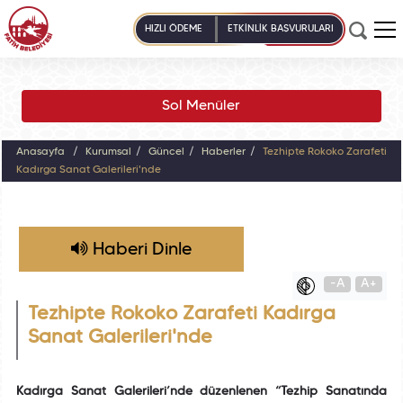
HIZLI ÖDEME
ETKİNLİK BAŞVURULARI
Sol Menüler
Anasayfa
Kurumsal
Güncel
Haberler
Tezhipte Rokoko Zarafeti
Kadırga Sanat Galerileri'nde
Haberi Dinle
-A
A+
Tezhipte Rokoko Zarafeti Kadırga
Sanat Galerileri'nde
Kadırga Sanat Galerileri’nde düzenlenen “Tezhip Sanatında