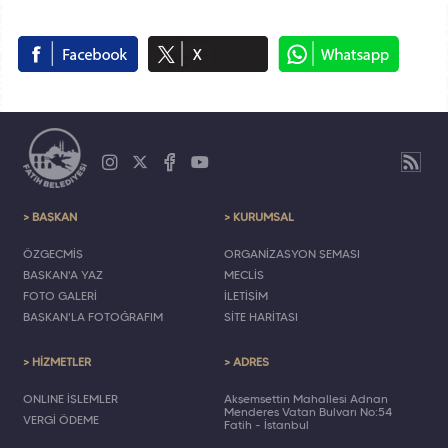
> BAŞKAN
> KURUMSAL
ÖZGEÇMİŞ
ORGANİZASYON ŞEMASI
BAŞKAN'A YAZ
MECLİS
FOTO GALERİ
İLETİŞİM
BAŞKAN'LA FOTOĞRAFIM
SİTE HARİTASI
> HİZMETLER
> ADRES
ONLINE İŞLEMLER
Akşemsettin Mahallesi Adnan
Menderes Vatan Bulvarı No:54
VERGİ ÖDEME
Fatih - İstanbul