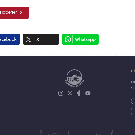
Haberler
> 
ON
V