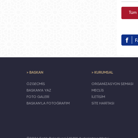
Tüm 
> BAŞKAN
> KURUMSAL
ÖZGEÇMİŞ
ORGANİZASYON ŞEMASI
BAŞKAN'A YAZ
MECLİS
FOTO GALERİ
İLETİŞİM
BAŞKAN'LA FOTOĞRAFIM
SİTE HARİTASI