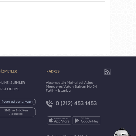
HİZMETLER
> ADRES
LINE İŞLEMLER
Akşemsettin Mahallesi Adnan
Menderes Vatan Bulvarı No:54
ERGİ ÖDEME
Fatih - İstanbul
0 (212) 453 1453
SMS ve E-bülten
Aboneliği