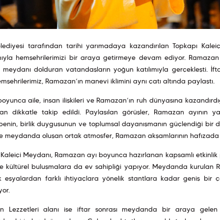
elediyesi tarafından tarihî yarımadaya kazandırılan Topkapı Kalei
ıyla hemşehrilerimizi bir araya getirmeye devam ediyor. Ramazan 
i, meydanı dolduran vatandaşların yoğun katılımıyla gerçekleşti. İf
mşehrilerimiz, Ramazan’ın manevi iklimini aynı çatı altında paylaştı.
boyunca aile, insan ilişkileri ve Ramazan’ın ruh dünyasına kazandırdığ
dan dikkatle takip edildi. Paylaşılan görüşler, Ramazan ayının 
enin, birlik duygusunun ve toplumsal dayanışmanın güçlendiği bir
ce meydanda oluşan ortak atmosfer, Ramazan akşamlarının hafızada 
Kaleiçi Meydanı, Ramazan ayı boyunca hazırlanan kapsamlı etkinlik pr
e kültürel buluşmalara da ev sahipliği yapıyor. Meydanda kurulan R
k eşyalardan farklı ihtiyaçlara yönelik stantlara kadar geniş bir çe
yor.
 Lezzetleri alanı ise iftar sonrası meydanda bir araya gelen h