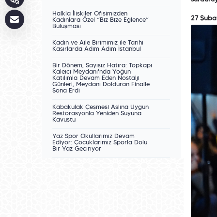
Halkla İlişkiler Ofisimizden
27 Şuba
Kadınlara Özel “Biz Bize Eğlence”
Buluşması
Kadın ve Aile Birimimiz ile Tarihî
Kasırlarda Adım Adım İstanbul
Bir Dönem, Sayısız Hatıra: Topkapı
Kaleiçi Meydanı'nda Yoğun
Katılımla Devam Eden Nostalji
Günleri, Meydanı Dolduran Finalle
Sona Erdi
Kabakulak Çeşmesi Aslına Uygun
Restorasyonla Yeniden Suyuna
Kavuştu
Yaz Spor Okullarımız Devam
Ediyor: Çocuklarımız Sporla Dolu
Bir Yaz Geçiriyor