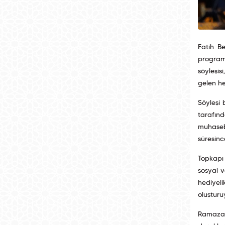
Fatih B
program
söyleşis
gelen he
Söyleşi 
tarafın
muhaseb
süresin
Topkapı 
sosyal v
hediyeli
oluşturu
Ramazan