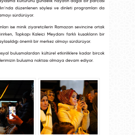
paylaşma kültürünü gündelik hayatın doğal bir parçası
dırı’nda düzenlenen söyleşi ve dinleti programları da
amayı sürdürüyor.
anları ise minik ziyaretçilerin Ramazan sevincine ortak
rirken, Topkapı Kaleiçi Meydanı farklı kuşakların bir
ylaşıldığı önemli bir merkez olmayı sürdürüyor.
syal buluşmalardan kültürel etkinliklere kadar birçok
ilerimizin buluşma noktası olmaya devam ediyor.