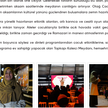
dan biri olarak öne çıkıyor. Geleneksel tatların sunulduğu bu alan, 
etirirken akşam saatlerinde meydanın canlılığını artırıyor. Otağ Ça
 akşamlarının kültürel yönünü güçlendiren buluşmalara zemin hazırl
a yönelik hazırlanan etkinlik alanları, atlı karınca ve çeşitli oyun al
 imkân tanıyor. Aileler çocuklarıyla birlikte açık havada vakit geçi
ldiği, birlikte zaman geçirdiği ve Ramazan’ın manevi atmosferinin pa
boyunca söyleşi ve dinleti programlarından çocuk etkinliklerine, so
rograma ev sahipliği yapacak olan Topkapı Kaleiçi Meydanı, hemşehr