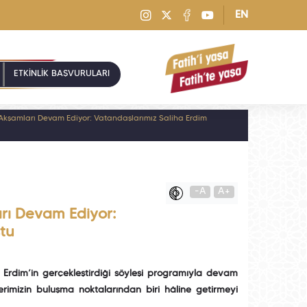
EN
ETKİNLİK BAŞVURULARI
kşamları Devam Ediyor: Vatandaşlarımız Saliha Erdim
-A
A+
rı Devam Ediyor:
tu
 Erdim’in gerçekleştirdiği söyleşi programıyla devam
imizin buluşma noktalarından biri hâline getirmeyi