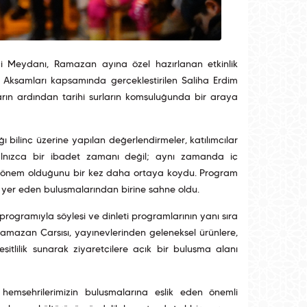
çi Meydanı, Ramazan ayına özel hazırlanan etkinlik
Akşamları kapsamında gerçekleştirilen Saliha Erdim
tarın ardından tarihî surların komşuluğunda bir araya
ı bilinç üzerine yapılan değerlendirmeler, katılımcılar
yalnızca bir ibadet zamanı değil; aynı zamanda iç
 dönem olduğunu bir kez daha ortaya koydu. Program
yer eden buluşmalarından birine sahne oldu.
ogramıyla söyleşi ve dinleti programlarının yanı sıra
amazan Çarşısı, yayınevlerinden geleneksel ürünlere,
şitlilik sunarak ziyaretçilere açık bir buluşma alanı
emşehrilerimizin buluşmalarına eşlik eden önemli