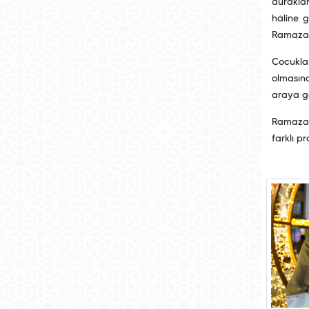
duraklar
hâline g
Ramazan
Çocuklar
olmasına
araya ge
Ramazan 
farklı p