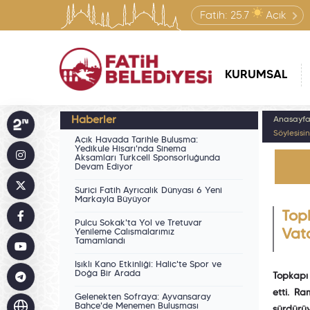
Fatih:
25.7
Açık
KURUMSAL
Haberler
Anasayf
Söyleşisi
Açık Havada Tarihle Buluşma:
Yedikule Hisarı'nda Sinema
Akşamları Turkcell Sponsorluğunda
Devam Ediyor
Suriçi Fatih Ayrıcalık Dünyası 6 Yeni
Markayla Büyüyor
Top
Pulcu Sokak'ta Yol ve Tretuvar
Yenileme Çalışmalarımız
Vat
Tamamlandı
Işıklı Kano Etkinliği: Haliç'te Spor ve
Doğa Bir Arada
Topkapı
etti. R
Gelenekten Sofraya: Ayvansaray
Bahçe'de Menemen Buluşması
sürdürüy