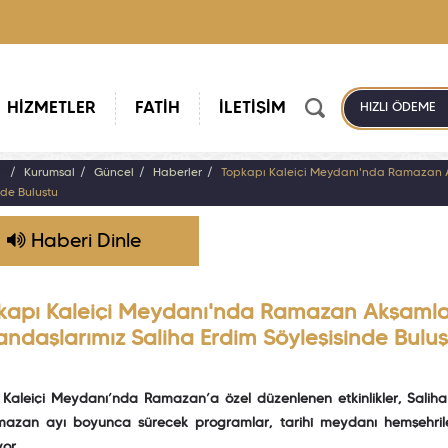
HİZMETLER
FATİH
İLETİŞİM
HIZLI ÖDEME
a
Kurumsal
Güncel
Haberler
Topkapı Kaleiçi Meydanı'nda Ramazan A
nde Buluştu
Haberi Dinle
kapı Kaleiçi Meydanı'nda Ramazan Akşamla
andaşlarımız Saliha Erdim Söyleşisinde Buluş
 Kaleiçi Meydanı’nda Ramazan’a özel düzenlenen etkinlikler, Saliha
amazan ayı boyunca sürecek programlar, tarihî meydanı hemşehriler
or.