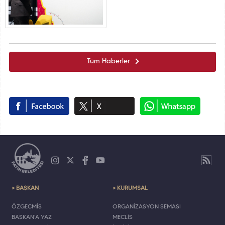
Tüm Haberler
> BAŞKAN
> KURUMSAL
ÖZGEÇMİŞ
ORGANİZASYON ŞEMASI
BAŞKAN'A YAZ
MECLİS