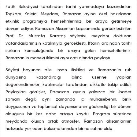
Fatih Belediyesi tarafından tarihî yarımadaya kazandırılan
Topkapı Kaleiçi Meydanı, Ramazan ayına özel hazırlanan
etkinlik programıyla hemşehrilerimizi bir araya getirmeye
devam ediyor. Ramazan Akşamları kapsamında gerçekleştirilen
Prof. Dr. Mustafa Karataş söyleşisi, meydanı dolduran
vatandaşlarımızın katılımıyla gerçekleşti. İftarın ardından tarihî
surların komşuluğunda bir araya gelen hemşehrilerimiz,
Ramazan’ın manevî iklimini aynı çatı altında paylaştı.
Söyleşi boyunca aile, insan ilişkileri ve Ramazan’ın ruh
dünyasına kazandırdığı bilinç üzerine yapılan
değerlendirmeler, katılımcılar tarafından dikkatle takip edildi.
Paylaşılan görüşler, Ramazan ayının yalnızca bir ibadet
zamanı değil; aynı zamanda iç muhasebenin, birlik
duygusunun ve toplumsal dayanışmanın güçlendiği bir dönem
olduğunu bir kez daha ortaya koydu. Program süresince
meydanda oluşan ortak atmosfer, Ramazan akşamlarının
hafızada yer eden buluşmalarından birine sahne oldu.