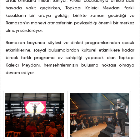
ortak olmasına imkân tanıyor. Aileler çocuklarıyla birlikte açık
havada vakit geçirirken, Topkapı Kaleiçi Meydanı farklı
kuşakların bir araya geldiği, birlikte zaman geçirdiği ve
Ramazan’ın manevî atmosferinin paylaşıldığı önemli bir merkez
olmayı sürdürüyor.
Ramazan boyunca söyleşi ve dinleti programlarından çocuk
etkinliklerine, sosyal buluşmalardan kültürel etkinliklere kadar
birçok farklı programa ev sahipliği yapacak olan Topkapı
Kaleiçi Meydanı, hemşehrilerimizin buluşma noktası olmaya
devam ediyor.