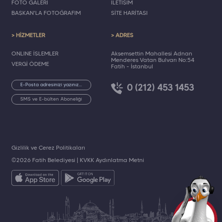
FOTO GALERİ
İLETİŞİM
BAŞKAN'LA FOTOĞRAFIM
SİTE HARİTASI
> HİZMETLER
> ADRES
ONLINE İŞLEMLER
Akşemsettin Mahallesi Adnan
Menderes Vatan Bulvarı No:54
VERGİ ÖDEME
Fatih - İstanbul
0 (212) 453 1453
SMS ve E-bülten Aboneliği
Gizlilik ve Çerez Politikaları
©2026 Fatih Belediyesi |
KVKK Aydınlatma Metni