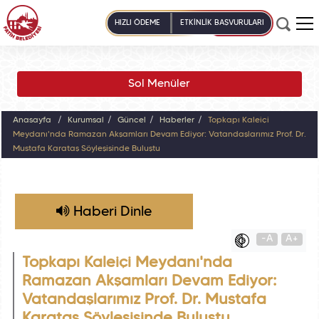
HIZLI ÖDEME
ETKİNLİK BAŞVURULARI
Sol Menüler
Anasayfa
Kurumsal
Güncel
Haberler
Topkapı Kaleiçi
Meydanı'nda Ramazan Akşamları Devam Ediyor: Vatandaşlarımız Prof. Dr.
Mustafa Karataş Söyleşisinde Buluştu
Haberi Dinle
-A
A+
Topkapı Kaleiçi Meydanı'nda
Ramazan Akşamları Devam Ediyor:
Vatandaşlarımız Prof. Dr. Mustafa
Karataş Söyleşisinde Buluştu