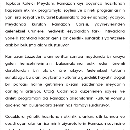
Topkapı Kaleiçi Meydanı, Ramazan ayı boyunca hazırlanan
kapsamlı etkinlik programıyla söyleşi ve dinleti programlarının
yanı sıra sosyal ve kültürel buluşmalara da ev sahipliği yapıyor.
Meydanda kurulan Ramazan Çarşısı, yayınevlerinden
geleneksel ürünlere, hediyelik eşyalardan farklı ihtiyaçlara
yönelik stantlara kadar geniş bir çeşitlilik sunarak ziyaretçilere
açık bir buluşma alanı oluşturuyor.
Ramazan Lezzetleri alanı ise iftar sonrası meydanda bir araya
gelen hemşehrilerimizin buluşmalarına eşlik eden önemli
duraklardan biri olarak öne çıkıyor. Geleneksel tatların
sunulduğu bu alan, paylaşma kültürünü gündelik hayatın doğal
bir parçası hâline getirirken akşam saatlerinde meydanın
canlılığını artırıyor. Otağ Çadırı’nda düzenlenen söyleşi ve
dinleti programları da Ramazan akşamlarının kültürel yönünü
güçlendiren buluşmalara zemin hazırlamayı sürdürüyor.
Çocuklara yönelik hazırlanan etkinlik alanları, atlı karınca ve
çeşitli oyun alanları ise minik ziyaretçilerin Ramazan sevincine