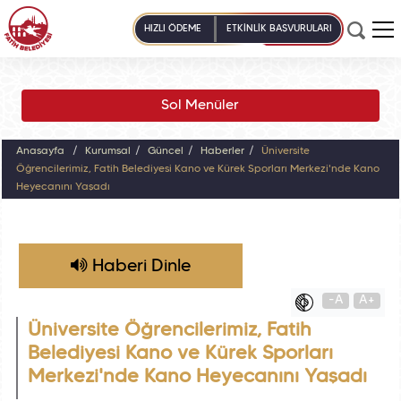
HIZLI ÖDEME
ETKİNLİK BAŞVURULARI
Sol Menüler
Anasayfa
Kurumsal
Güncel
Haberler
Üniversite
Öğrencilerimiz, Fatih Belediyesi Kano ve Kürek Sporları Merkezi'nde Kano
Heyecanını Yaşadı
Haberi Dinle
-A
A+
Üniversite Öğrencilerimiz, Fatih
Belediyesi Kano ve Kürek Sporları
Merkezi'nde Kano Heyecanını Yaşadı