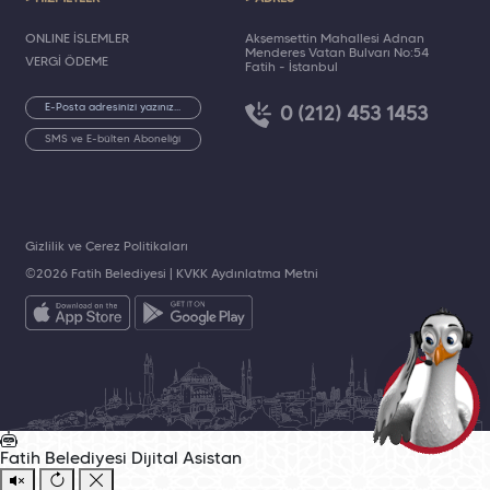
ONLINE İŞLEMLER
Akşemsettin Mahallesi Adnan
Menderes Vatan Bulvarı No:54
VERGİ ÖDEME
Fatih - İstanbul
0 (212) 453 1453
SMS ve E-bülten Aboneliği
Gizlilik ve Çerez Politikaları
©2026 Fatih Belediyesi |
KVKK Aydınlatma Metni
Fatih Belediyesi
Dijital Asistan