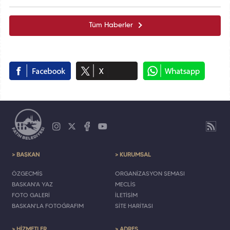
Tüm Haberler
> BAŞKAN
> KURUMSAL
ÖZGEÇMİŞ
ORGANİZASYON ŞEMASI
BAŞKAN'A YAZ
MECLİS
FOTO GALERİ
İLETİŞİM
BAŞKAN'LA FOTOĞRAFIM
SİTE HARİTASI
> HİZMETLER
> ADRES