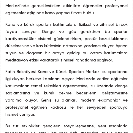
Merkezi’nde gerçekleştirilen etkinlikte öğrenciler profesyonel
eğitmenler eşliğinde kano yapma fırsatı buldu.
Kano ve kürek sporları katılımcılara fiziksel ve zihinsel birçok
fayda sunuyor. Denge ve güç gerektiren bu sporlar
kardiyovasküler sistemi güçlendirirken, postür bozukluklarının
düzelmesine ve kas kütlesinin artmasına yardımcı oluyor. Ayrıca
suyun ve doğanın bir araya geldiği bu ortam katılımcılara
meditasyon etkisi yaratarak zihinsel rahatlama sağlıyor.
Fatih Belediyesi Kano ve Kürek Sporları Merkezi su sporlarına
ilgi duyan herkese kapılarını açıyor. Merkezde verilen eğitimler
katılımcıların temel teknikleri öğrenmesine, su üzerinde denge
sağlamasına ve kürek çekme becerilerini geliştirmesine
yardımcı oluyor. Geniş su alanları, modern ekipmanlar ve
profesyonel eğitmen kadrosu ile her seviyeden sporcuya
hizmet veriliyor.
Bu tür etkinlikler gençlerin sosyalleşmesine, yeni insanlarla