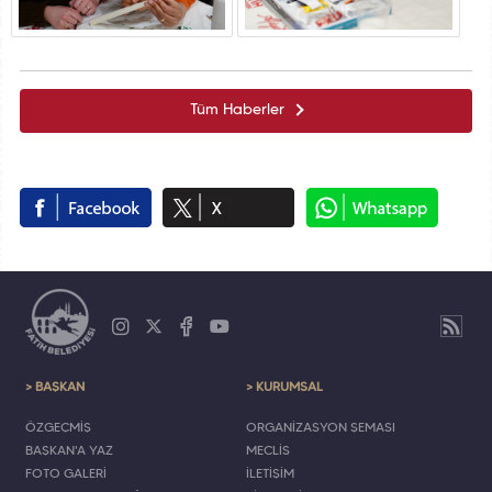
Tüm Haberler
> BAŞKAN
> KURUMSAL
ÖZGEÇMİŞ
ORGANİZASYON ŞEMASI
BAŞKAN'A YAZ
MECLİS
FOTO GALERİ
İLETİŞİM