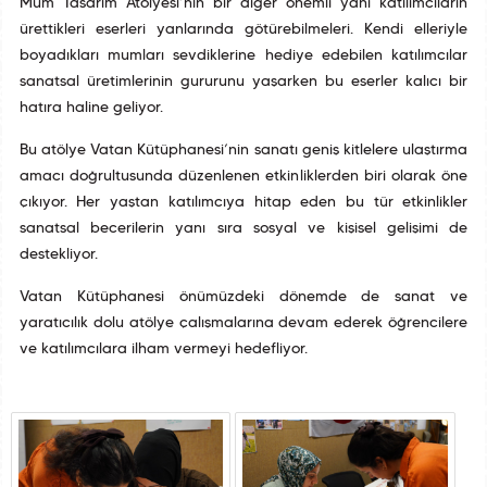
Mum Tasarım Atölyesi’nin bir diğer önemli yanı katılımcıların
ürettikleri eserleri yanlarında götürebilmeleri. Kendi elleriyle
boyadıkları mumları sevdiklerine hediye edebilen katılımcılar
sanatsal üretimlerinin gururunu yaşarken bu eserler kalıcı bir
hatıra haline geliyor.
Bu atölye Vatan Kütüphanesi’nin sanatı geniş kitlelere ulaştırma
amacı doğrultusunda düzenlenen etkinliklerden biri olarak öne
çıkıyor. Her yaştan katılımcıya hitap eden bu tür etkinlikler
sanatsal becerilerin yanı sıra sosyal ve kişisel gelişimi de
destekliyor.
Vatan Kütüphanesi önümüzdeki dönemde de sanat ve
yaratıcılık dolu atölye çalışmalarına devam ederek öğrencilere
ve katılımcılara ilham vermeyi hedefliyor.