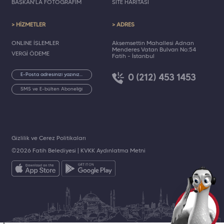
BAŞKAN'LA FOTOĞRAFIM
SİTE HARİTASI
> HİZMETLER
> ADRES
ONLINE İŞLEMLER
Akşemsettin Mahallesi Adnan
Menderes Vatan Bulvarı No:54
VERGİ ÖDEME
Fatih - İstanbul
0 (212) 453 1453
SMS ve E-bülten Aboneliği
Gizlilik ve Çerez Politikaları
©2026 Fatih Belediyesi |
KVKK Aydınlatma Metni