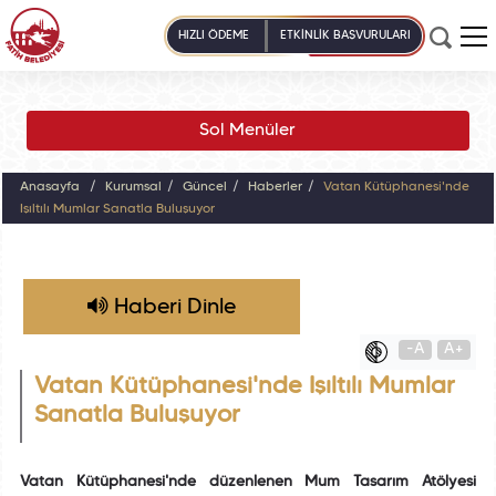
HIZLI ÖDEME
ETKİNLİK BAŞVURULARI
Sol Menüler
Anasayfa
Kurumsal
Güncel
Haberler
Vatan Kütüphanesi'nde
Işıltılı Mumlar Sanatla Buluşuyor
Haberi Dinle
-A
A+
Vatan Kütüphanesi'nde Işıltılı Mumlar
Sanatla Buluşuyor
Vatan Kütüphanesi'nde düzenlenen Mum Tasarım Atölyesi