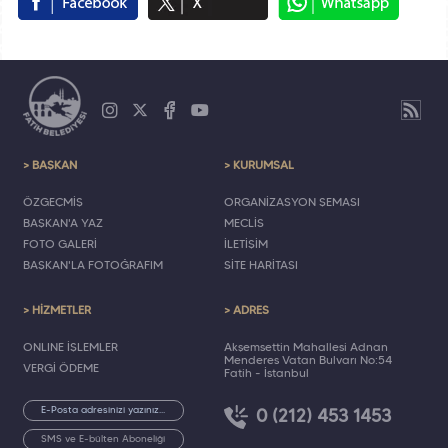
> BAŞKAN
> KURUMSAL
ÖZGEÇMİŞ
ORGANİZASYON ŞEMASI
BAŞKAN'A YAZ
MECLİS
FOTO GALERİ
İLETİŞİM
BAŞKAN'LA FOTOĞRAFIM
SİTE HARİTASI
> HİZMETLER
> ADRES
ONLINE İŞLEMLER
Akşemsettin Mahallesi Adnan
Menderes Vatan Bulvarı No:54
VERGİ ÖDEME
Fatih - İstanbul
0 (212) 453 1453
SMS ve E-bülten Aboneliği