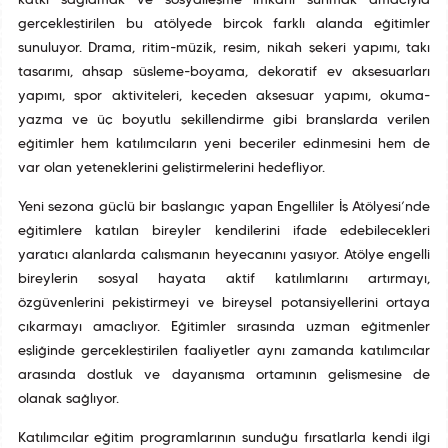
katkı sağlamak ve sosyalleşme imkanı sunmak amacıyla
gerçekleştirilen bu atölyede birçok farklı alanda eğitimler
sunuluyor. Drama, ritim-müzik, resim, nikah şekeri yapımı, takı
tasarımı, ahşap süsleme-boyama, dekoratif ev aksesuarları
yapımı, spor aktiviteleri, keçeden aksesuar yapımı, okuma-
yazma ve üç boyutlu şekillendirme gibi branşlarda verilen
eğitimler hem katılımcıların yeni beceriler edinmesini hem de
var olan yeteneklerini geliştirmelerini hedefliyor.
Yeni sezona güçlü bir başlangıç yapan Engelliler İş Atölyesi’nde
eğitimlere katılan bireyler kendilerini ifade edebilecekleri
yaratıcı alanlarda çalışmanın heyecanını yaşıyor. Atölye engelli
bireylerin sosyal hayata aktif katılımlarını artırmayı,
özgüvenlerini pekiştirmeyi ve bireysel potansiyellerini ortaya
çıkarmayı amaçlıyor. Eğitimler sırasında uzman eğitmenler
eşliğinde gerçekleştirilen faaliyetler aynı zamanda katılımcılar
arasında dostluk ve dayanışma ortamının gelişmesine de
olanak sağlıyor.
Katılımcılar eğitim programlarının sunduğu fırsatlarla kendi ilgi