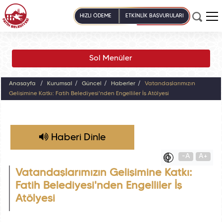
HIZLI ÖDEME
ETKİNLİK BAŞVURULARI
Sol Menüler
Anasayfa
Kurumsal
Güncel
Haberler
Vatandaşlarımızın
Gelişimine Katkı: Fatih Belediyesi'nden Engelliler İş Atölyesi
Haberi Dinle
-A
A+
Vatandaşlarımızın Gelişimine Katkı:
Fatih Belediyesi'nden Engelliler İş
Atölyesi