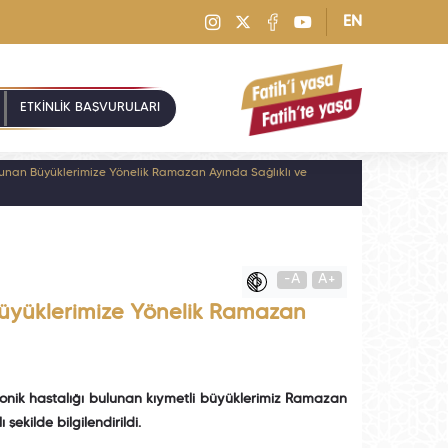
EN
ETKİNLİK BAŞVURULARI
lunan Büyüklerimize Yönelik Ramazan Ayında Sağlıklı ve
-A
A+
Büyüklerimize Yönelik Ramazan
onik hastalığı bulunan kıymetli büyüklerimiz Ramazan
şekilde bilgilendirildi.