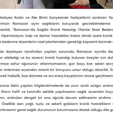
lediyesi Kadın ve Aile Birimi bünyesinde faaliyetlerini sürdüren Ya
rimizin Ramazan ayını sağlıklarını koruyarak geçirebilmelerine
ştirildi. “Ramazan’da Sağlıklı Kronik Hastalığı Olanlar Nasıl Besle
 hipertansiyon, kalp ve damar hastalıkları başta olmak üzere kronik
beslenme düzenlerini nasıl planlamaları gerektiği kapsamlı biçimde e
de diyetisyen tarafından yapılan sunumda, Ramazan ayında değ
 etkilediği ve bu sürecin kronik hastalığı bulunan bireyler için daha
rimize sahur öğününün atlanmamasının, gün boyu kan şekeri sevi
in önlenmesi açısından önemli bir koruyucu unsur olduğu aktarıldı. 
ecek halsizlik, baş dönmesi ve ani enerji kayıplarının önüne geçilmesi
ününe ilişkin yapılan bilgilendirmelerde ise uzun süreli açlığın ar
iftarın hafif ve kontrollü şekilde yapılmasının sağlık açısından büy
ının, ardından dengeli bir ana öğünle devam edilmesinin sindirim s
di. Özellikle aşırı yağlı, tuzlu ve şekerli gıdaların kronik hastalıklar
dırılmasının genel sağlık durumunun korunmasına destek olduğu dile get