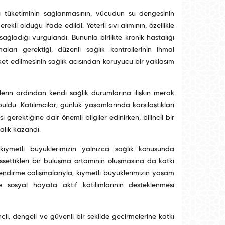
ı tüketiminin sağlanmasının, vücudun su dengesinin
li olduğu ifade edildi. Yeterli sıvı alımının, özellikle
sağladığı vurgulandı. Bununla birlikte kronik hastalığı
arı gerektiği, düzenli sağlık kontrollerinin ihmal
et edilmesinin sağlık açısından koruyucu bir yaklaşım
elerin ardından kendi sağlık durumlarına ilişkin merak
uldu. Katılımcılar, günlük yaşamlarında karşılaştıkları
si gerektiğine dair önemli bilgiler edinirken, bilinçli bir
alık kazandı.
ıymetli büyüklerimizin yalnızca sağlık konusunda
issettikleri bir buluşma ortamının oluşmasına da katkı
lendirme çalışmalarıyla, kıymetli büyüklerimizin yaşam
ve sosyal hayata aktif katılımlarının desteklenmesi
li, dengeli ve güvenli bir şekilde geçirmelerine katkı