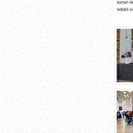
sunan ön
odaklı ç