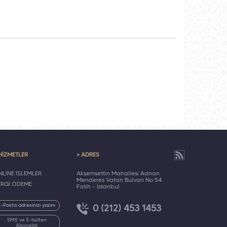
HİZMETLER
> ADRES
LINE İŞLEMLER
Akşemsettin Mahallesi Adnan
Menderes Vatan Bulvarı No:54
ERGİ ÖDEME
Fatih - İstanbul
0 (212) 453 1453
SMS ve E-bülten
Aboneliği