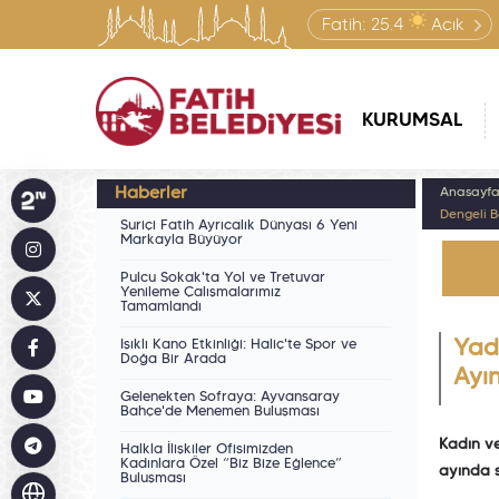
Fatih:
25.4
Açık
KURUMSAL
Haberler
Anasayf
Dengeli 
Suriçi Fatih Ayrıcalık Dünyası 6 Yeni
Markayla Büyüyor
Pulcu Sokak'ta Yol ve Tretuvar
Yenileme Çalışmalarımız
Tamamlandı
Işıklı Kano Etkinliği: Haliç'te Spor ve
Yad
Doğa Bir Arada
Ayı
Gelenekten Sofraya: Ayvansaray
Bahçe'de Menemen Buluşması
Kadın ve
Halkla İlişkiler Ofisimizden
Kadınlara Özel “Biz Bize Eğlence”
ayında s
Buluşması