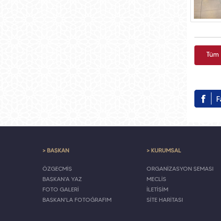
Tüm 
> BAŞKAN
> KURUMSAL
ÖZGEÇMİŞ
ORGANİZASYON ŞEMASI
BAŞKAN'A YAZ
MECLİS
FOTO GALERİ
İLETİŞİM
BAŞKAN'LA FOTOĞRAFIM
SİTE HARİTASI