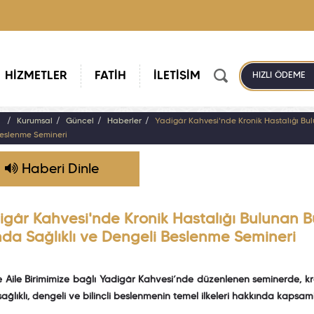
HİZMETLER
FATİH
İLETİŞİM
HIZLI ÖDEME
a
Kurumsal
Güncel
Haberler
Yadigâr Kahvesi'nde Kronik Hastalığı Bu
Beslenme Semineri
Haberi Dinle
igâr Kahvesi'nde Kronik Hastalığı Bulunan 
nda Sağlıklı ve Dengeli Beslenme Semineri
 Aile Birimimize bağlı Yadigâr Kahvesi’nde düzenlenen seminerde, kr
ağlıklı, dengeli ve bilinçli beslenmenin temel ilkeleri hakkında kapsamlı 