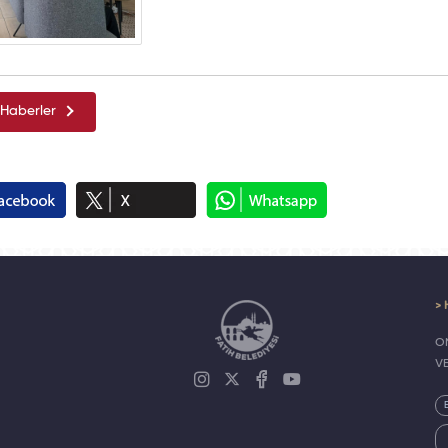
Haberler
> 
ON
V