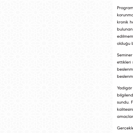
Program
korunmas
kronik h
bulunan
edilmeme
olduğu be
Seminer 
ettikler
beslenme 
beslenme
Yadigâr
bilgilen
sundu. F
kalites
amaçlan
Gerçekle