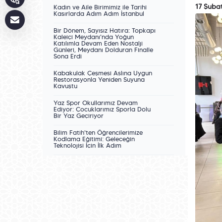
17 Şuba
Kadın ve Aile Birimimiz ile Tarihî
Kasırlarda Adım Adım İstanbul
Bir Dönem, Sayısız Hatıra: Topkapı
Kaleiçi Meydanı'nda Yoğun
Katılımla Devam Eden Nostalji
Günleri, Meydanı Dolduran Finalle
Sona Erdi
Kabakulak Çeşmesi Aslına Uygun
Restorasyonla Yeniden Suyuna
Kavuştu
Yaz Spor Okullarımız Devam
Ediyor: Çocuklarımız Sporla Dolu
Bir Yaz Geçiriyor
Bilim Fatih'ten Öğrencilerimize
Kodlama Eğitimi: Geleceğin
Teknolojisi İçin İlk Adım