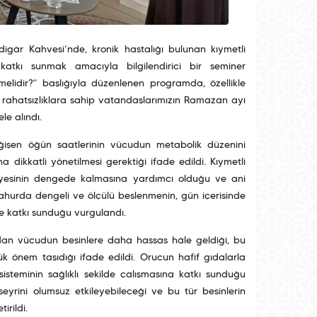
digâr Kahvesi’nde, kronik hastalığı bulunan kıymetli
 katkı sunmak amacıyla bilgilendirici bir seminer
nmelidir?” başlığıyla düzenlenen programda, özellikle
 rahatsızlıklara sahip vatandaşlarımızın Ramazan ayı
le alındı.
işen öğün saatlerinin vücudun metabolik düzenini
 dikkatli yönetilmesi gerektiği ifade edildi. Kıymetli
yesinin dengede kalmasına yardımcı olduğu ve ani
Sahurda dengeli ve ölçülü beslenmenin, gün içerisinde
ne katkı sunduğu vurgulandı.
dından vücudun besinlere daha hassas hâle geldiği, bu
ük önem taşıdığı ifade edildi. Orucun hafif gıdalarla
isteminin sağlıklı şekilde çalışmasına katkı sunduğu
ın seyrini olumsuz etkileyebileceği ve bu tür besinlerin
irildi.