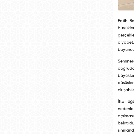
Fatih Be
büyükle
gerçekle
diyabet,
boyunca 
Seminer
doğrudan
büyükle
düşüşler
oluşabil
İftar öğ
nedenle 
açılmas
belirtil
sınırlan