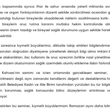
 kapsamında ayrıca iftar ile sahur arasında yeterli miktarda sıv
ı ve organ fonksiyonlarının düzenli şekilde sürdürülmesi açısından gerek
astalığı bulunan bireylerde oluşabilecek risklerin azaltılmasına katkı 
 bireylerin oruç tutma kararını mutlaka hekim kontrolünde almal
sinin önem taşıdığı ve bireysel sağlık durumuna uygun şekilde harek
lirtildi.
süresince kıymetli büyüklerimiz, dikkatle takip ettikleri bilgilendirm
i soruları doğrudan diyetisyene yönelterek detaylı bilgi alma imkânı b
alışkanlıkları, ilaç kullanımı ile oruç sürecinin birlikte nasıl yönetilme
 düzeni oluşturmanın sağlık üzerindeki olumlu etkilerine ilişkin farkınd
 Kahvesi’nin samimi ve içten ortamında gerçekleşen seminer, k
dirilmesini değil, aynı zamanda kendilerini değerli ve desteklenmiş h
atih Belediyesi Kadın ve Aile Birimi tarafından yürütülen bu tür bilgi
inin korunması, sağlık konusunda bilinç düzeylerinin artırılması 
ıyor.
ştirilen bu seminer, kıymetli büyüklerimizin Ramazan ayını daha bilinç