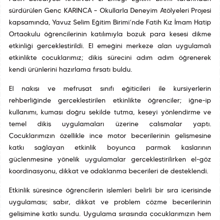
sürdürülen Genç KARINCA – Okullarla Deneyim Atölyeleri Projesi
kapsamında, Yavuz Selim Eğitim Birimi’nde Fatih Kız İmam Hatip
Ortaokulu öğrencilerinin katılımıyla bozuk para kesesi dikme
etkinliği gerçekleştirildi. El emeğini merkeze alan uygulamalı
etkinlikte çocuklarımız; dikiş sürecini adım adım öğrenerek
kendi ürünlerini hazırlama fırsatı buldu.
El nakışı ve mefruşat sınıfı eğiticileri ile kursiyerlerin
rehberliğinde gerçekleştirilen etkinlikte öğrenciler; iğne-ip
kullanımı, kumaşı doğru şekilde tutma, keseyi yönlendirme ve
temel dikiş uygulamaları üzerine çalışmalar yaptı.
Çocuklarımızın özellikle ince motor becerilerinin gelişmesine
katkı sağlayan etkinlik boyunca parmak kaslarının
güçlenmesine yönelik uygulamalar gerçekleştirilirken el-göz
koordinasyonu, dikkat ve odaklanma becerileri de desteklendi.
Etkinlik süresince öğrencilerin işlemleri belirli bir sıra içerisinde
uygulaması; sabır, dikkat ve problem çözme becerilerinin
gelişimine katkı sundu. Uygulama sırasında çocuklarımızın hem