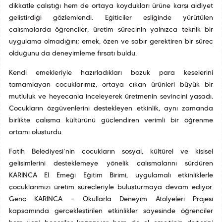
dikkatle çalıştığı hem de ortaya koydukları ürüne karşı aidiyet
geliştirdiği gözlemlendi. Eğiticiler eşliğinde yürütülen
çalışmalarda öğrenciler, üretim sürecinin yalnızca teknik bir
uygulama olmadığını; emek, özen ve sabır gerektiren bir süreç
olduğunu da deneyimleme fırsatı buldu.
Kendi emekleriyle hazırladıkları bozuk para keselerini
tamamlayan çocuklarımız, ortaya çıkan ürünleri büyük bir
mutluluk ve heyecanla inceleyerek üretmenin sevincini yaşadı.
Çocukların özgüvenlerini destekleyen etkinlik, aynı zamanda
birlikte çalışma kültürünü güçlendiren verimli bir öğrenme
ortamı oluşturdu.
Fatih Belediyesi’nin çocukların sosyal, kültürel ve kişisel
gelişimlerini desteklemeye yönelik çalışmalarını sürdüren
KARINCA El Emeği Eğitim Birimi, uygulamalı etkinliklerle
çocuklarımızı üretim süreçleriyle buluşturmaya devam ediyor.
Genç KARINCA – Okullarla Deneyim Atölyeleri Projesi
kapsamında gerçekleştirilen etkinlikler sayesinde öğrenciler