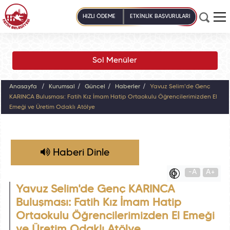
HIZLI ÖDEME
ETKİNLİK BAŞVURULARI
Sol Menüler
Anasayfa
Kurumsal
Güncel
Haberler
Yavuz Selim'de Genç
KARINCA Buluşması: Fatih Kız İmam Hatip Ortaokulu Öğrencilerimizden El
Emeği ve Üretim Odaklı Atölye
Haberi Dinle
-A
A+
Yavuz Selim'de Genç KARINCA
Buluşması: Fatih Kız İmam Hatip
Ortaokulu Öğrencilerimizden El Emeği
ve Üretim Odaklı Atölye