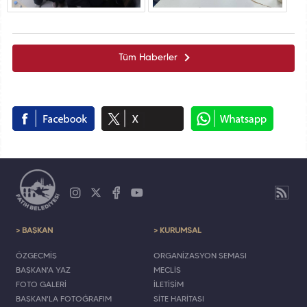
Tüm Haberler
> BAŞKAN
> KURUMSAL
ÖZGEÇMİŞ
ORGANİZASYON ŞEMASI
BAŞKAN'A YAZ
MECLİS
FOTO GALERİ
İLETİŞİM
BAŞKAN'LA FOTOĞRAFIM
SİTE HARİTASI