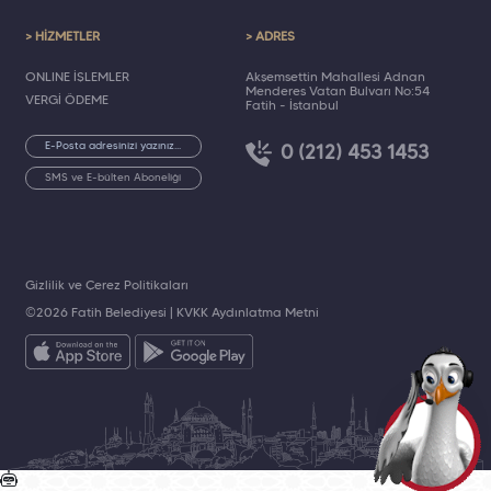
> HİZMETLER
> ADRES
ONLINE İŞLEMLER
Akşemsettin Mahallesi Adnan
Menderes Vatan Bulvarı No:54
VERGİ ÖDEME
Fatih - İstanbul
0 (212) 453 1453
SMS ve E-bülten Aboneliği
Gizlilik ve Çerez Politikaları
©2026 Fatih Belediyesi |
KVKK Aydınlatma Metni