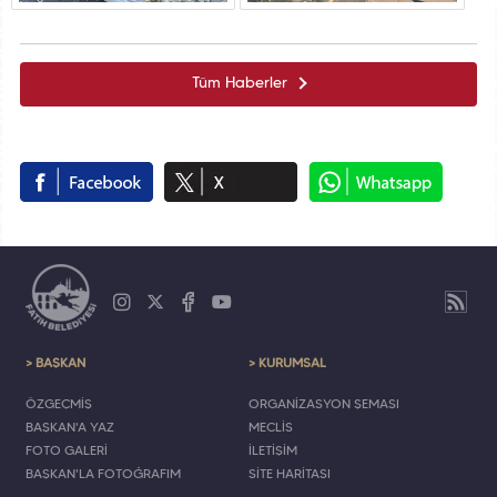
Tüm Haberler
> BAŞKAN
> KURUMSAL
ÖZGEÇMİŞ
ORGANİZASYON ŞEMASI
BAŞKAN'A YAZ
MECLİS
FOTO GALERİ
İLETİŞİM
BAŞKAN'LA FOTOĞRAFIM
SİTE HARİTASI