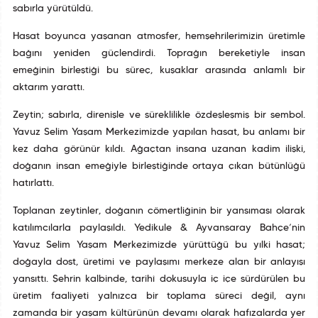
sabırla yürütüldü.
Hasat boyunca yaşanan atmosfer, hemşehrilerimizin üretimle
bağını yeniden güçlendirdi. Toprağın bereketiyle insan
emeğinin birleştiği bu süreç, kuşaklar arasında anlamlı bir
aktarım yarattı.
Zeytin; sabırla, direnişle ve süreklilikle özdeşleşmiş bir sembol.
Yavuz Selim Yaşam Merkezimizde yapılan hasat, bu anlamı bir
kez daha görünür kıldı. Ağaçtan insana uzanan kadim ilişki,
doğanın insan emeğiyle birleştiğinde ortaya çıkan bütünlüğü
hatırlattı.
Toplanan zeytinler, doğanın cömertliğinin bir yansıması olarak
katılımcılarla paylaşıldı. Yedikule & Ayvansaray Bahçe’nin
Yavuz Selim Yaşam Merkezimizde yürüttüğü bu yılki hasat;
doğayla dost, üretimi ve paylaşımı merkeze alan bir anlayışı
yansıttı. Şehrin kalbinde, tarihî dokusuyla iç içe sürdürülen bu
üretim faaliyeti yalnızca bir toplama süreci değil, aynı
zamanda bir yaşam kültürünün devamı olarak hafızalarda yer