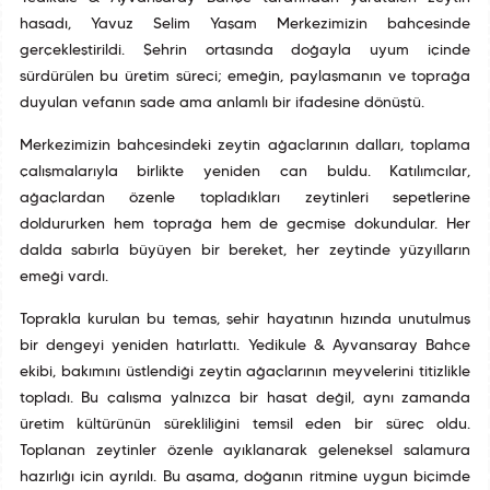
hasadı, Yavuz Selim Yaşam Merkezimizin bahçesinde
gerçekleştirildi. Şehrin ortasında doğayla uyum içinde
sürdürülen bu üretim süreci; emeğin, paylaşmanın ve toprağa
duyulan vefanın sade ama anlamlı bir ifadesine dönüştü.
Merkezimizin bahçesindeki zeytin ağaçlarının dalları, toplama
çalışmalarıyla birlikte yeniden can buldu. Katılımcılar,
ağaçlardan özenle topladıkları zeytinleri sepetlerine
doldururken hem toprağa hem de geçmişe dokundular. Her
dalda sabırla büyüyen bir bereket, her zeytinde yüzyılların
emeği vardı.
Toprakla kurulan bu temas, şehir hayatının hızında unutulmuş
bir dengeyi yeniden hatırlattı. Yedikule & Ayvansaray Bahçe
ekibi, bakımını üstlendiği zeytin ağaçlarının meyvelerini titizlikle
topladı. Bu çalışma yalnızca bir hasat değil, aynı zamanda
üretim kültürünün sürekliliğini temsil eden bir süreç oldu.
Toplanan zeytinler özenle ayıklanarak geleneksel salamura
hazırlığı için ayrıldı. Bu aşama, doğanın ritmine uygun biçimde