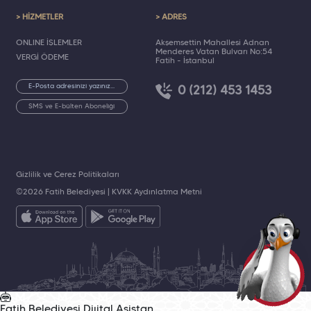
> HİZMETLER
> ADRES
ONLINE İŞLEMLER
Akşemsettin Mahallesi Adnan
Menderes Vatan Bulvarı No:54
VERGİ ÖDEME
Fatih - İstanbul
0 (212) 453 1453
SMS ve E-bülten Aboneliği
Gizlilik ve Çerez Politikaları
©2026 Fatih Belediyesi |
KVKK Aydınlatma Metni
Fatih Belediyesi
Dijital Asistan