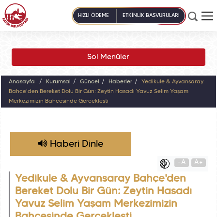
HIZLI ÖDEME
ETKİNLİK BAŞVURULARI
Sol Menüler
Anasayfa
Kurumsal
Güncel
Haberler
Yedikule & Ayvansaray
Bahçe'den Bereket Dolu Bir Gün: Zeytin Hasadı Yavuz Selim Yaşam
Merkezimizin Bahçesinde Gerçekleşti
Haberi Dinle
-A
A+
Yedikule & Ayvansaray Bahçe'den
Bereket Dolu Bir Gün: Zeytin Hasadı
Yavuz Selim Yaşam Merkezimizin
Bahçesinde Gerçekleşti