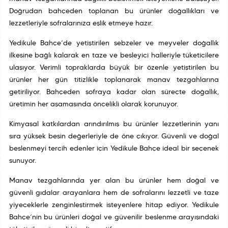
Doğrudan bahçeden toplanan bu ürünler doğallıkları ve
lezzetleriyle sofralarınıza eşlik etmeye hazır.
Yedikule Bahçe’de yetiştirilen sebzeler ve meyveler doğallık
ilkesine bağlı kalarak en taze ve besleyici halleriyle tüketicilere
ulaşıyor. Verimli topraklarda büyük bir özenle yetiştirilen bu
ürünler her gün titizlikle toplanarak manav tezgahlarına
getiriliyor. Bahçeden sofraya kadar olan süreçte doğallık,
üretimin her aşamasında öncelikli olarak korunuyor.
Kimyasal katkılardan arındırılmış bu ürünler lezzetlerinin yanı
sıra yüksek besin değerleriyle de öne çıkıyor. Güvenli ve doğal
beslenmeyi tercih edenler için Yedikule Bahçe ideal bir seçenek
sunuyor.
Manav tezgahlarında yer alan bu ürünler hem doğal ve
güvenli gıdalar arayanlara hem de sofralarını lezzetli ve taze
yiyeceklerle zenginleştirmek isteyenlere hitap ediyor. Yedikule
Bahçe’nin bu ürünleri doğal ve güvenilir beslenme arayışındaki