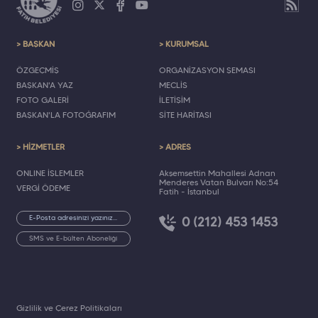
> BAŞKAN
> KURUMSAL
ÖZGEÇMİŞ
ORGANİZASYON ŞEMASI
BAŞKAN'A YAZ
MECLİS
FOTO GALERİ
İLETİŞİM
BAŞKAN'LA FOTOĞRAFIM
SİTE HARİTASI
> HİZMETLER
> ADRES
ONLINE İŞLEMLER
Akşemsettin Mahallesi Adnan
Menderes Vatan Bulvarı No:54
VERGİ ÖDEME
Fatih - İstanbul
0 (212) 453 1453
SMS ve E-bülten Aboneliği
Gizlilik ve Çerez Politikaları