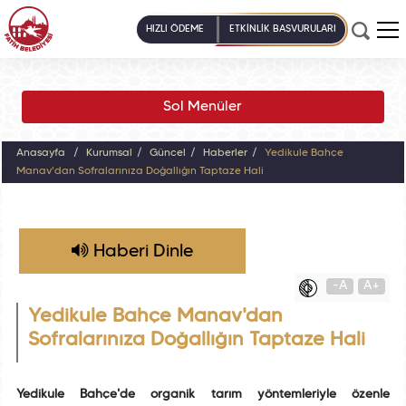
HIZLI ÖDEME
ETKİNLİK BAŞVURULARI
Sol Menüler
Anasayfa
Kurumsal
Güncel
Haberler
Yedikule Bahçe
Manav'dan Sofralarınıza Doğallığın Taptaze Hali
Haberi Dinle
-A
A+
Yedikule Bahçe Manav'dan
Sofralarınıza Doğallığın Taptaze Hali
Yedikule Bahçe'de organik tarım yöntemleriyle özenle