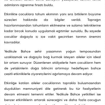
adımlarını öğrenme fırsatı buldu.
Etkinlikte çocuklara tohum ekiminin yanı sıra bitkilerin büyüme
süreçleri hakkında da bilgiler verildi. Toprağın
hazırlanmasından tohumların ekilmesine ve sulama tekniklerine
kadar birçok konuda uygulamalı eğitimler sunuldu. Bu sayede
çocuklar doğayla iç içe vakit geçirirken tarımın önemini
kavradılar.
Yedikule Bahçe şehir yaşamının yoğun temposundan
uzaklaşmak ve doğayla bağ kurmak isteyen aileler için ideal
bir ortam sunuyor. Düzenlenen atölyelerle hem çocukların hem
de yetişkinlerin doğa bilincini artırmayı hedefleyen bahçe
çeşitli etkinliklerle ziyaretçilerini ağırlamaya devam ediyor.
Etkinliğe katılan aileler çocuklarının toprakla buluşmasından
duydukları memnuniyeti dile getirerek bu tür faaliyetlerin
devam etmesini temenni ettiler. Yedikule Bahçe yetkilileri ise
benzer etkinliklerin artarak süreceğini ve daha fazla çocuğun