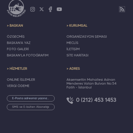
> BAŞKAN
> KURUMSAL
ÖZGEÇMİŞ
ORGANİZASYON ŞEMASI
BAŞKAN'A YAZ
MECLİS
FOTO GALERİ
İLETİŞİM
BAŞKAN'LA FOTOĞRAFIM
SİTE HARİTASI
> HİZMETLER
> ADRES
ONLINE İŞLEMLER
Akşemsettin Mahallesi Adnan
Menderes Vatan Bulvarı No:54
VERGİ ÖDEME
Fatih - İstanbul
0 (212) 453 1453
SMS ve E-bülten Aboneliği