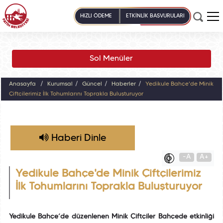
HIZLI ÖDEME
ETKİNLİK BAŞVURULARI
Sol Menüler
Anasayfa
Kurumsal
Güncel
Haberler
Yedikule Bahçe'de Minik
Çiftçilerimiz İlk Tohumlarını Toprakla Buluşturuyor
Haberi Dinle
-A
A+
Yedikule Bahçe'de Minik Çiftçilerimiz
İlk Tohumlarını Toprakla Buluşturuyor
Yedikule Bahçe’de düzenlenen Minik Çiftçiler Bahçede etkinliği