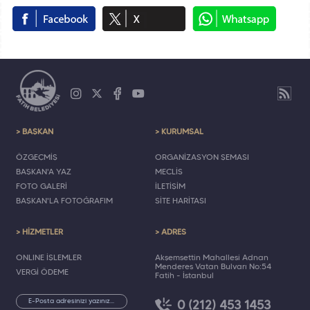
> BAŞKAN
> KURUMSAL
ÖZGEÇMİŞ
ORGANİZASYON ŞEMASI
BAŞKAN'A YAZ
MECLİS
FOTO GALERİ
İLETİŞİM
BAŞKAN'LA FOTOĞRAFIM
SİTE HARİTASI
> HİZMETLER
> ADRES
ONLINE İŞLEMLER
Akşemsettin Mahallesi Adnan
Menderes Vatan Bulvarı No:54
VERGİ ÖDEME
Fatih - İstanbul
0 (212) 453 1453