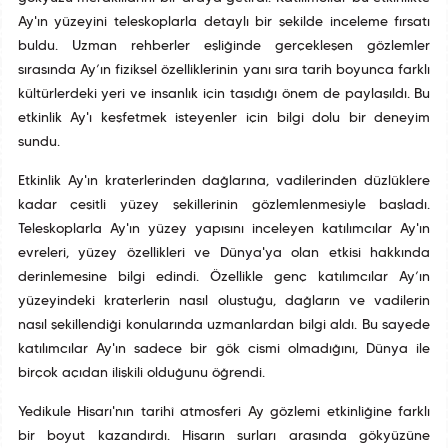
Ay'ın yüzeyini teleskoplarla detaylı bir şekilde inceleme fırsatı
buldu. Uzman rehberler eşliğinde gerçekleşen gözlemler
sırasında Ay’ın fiziksel özelliklerinin yanı sıra tarih boyunca farklı
kültürlerdeki yeri ve insanlık için taşıdığı önem de paylaşıldı. Bu
etkinlik Ay'ı keşfetmek isteyenler için bilgi dolu bir deneyim
sundu.
Etkinlik Ay'ın kraterlerinden dağlarına, vadilerinden düzlüklere
kadar çeşitli yüzey şekillerinin gözlemlenmesiyle başladı.
Teleskoplarla Ay'ın yüzey yapısını inceleyen katılımcılar Ay'ın
evreleri, yüzey özellikleri ve Dünya'ya olan etkisi hakkında
derinlemesine bilgi edindi. Özellikle genç katılımcılar Ay’ın
yüzeyindeki kraterlerin nasıl oluştuğu, dağların ve vadilerin
nasıl şekillendiği konularında uzmanlardan bilgi aldı. Bu sayede
katılımcılar Ay'ın sadece bir gök cismi olmadığını, Dünya ile
birçok açıdan ilişkili olduğunu öğrendi.
Yedikule Hisarı'nın tarihî atmosferi Ay gözlemi etkinliğine farklı
bir boyut kazandırdı. Hisarın surları arasında gökyüzüne