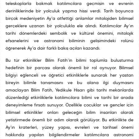
teleskoplarla bakmak katılımcılara geçmişin ve evrenin
derinliklerinde bir yolculuk yapma hissi verdi. Tarih boyunca
birçok medeniyetin Ay'a atfettiği anlamlar mitolojiden bilimsel
gerçeklere uzanan bir yolculukla ele alındı. Katılımcılar Ay’ın
tarihî dönemlerdeki sembolik ve kültürel önemini, mitolojik
efsanelerini ve astronomi biliminin gelişimindeki rolünü
öğrenerek Ay'a dair farklı bakış açıları kazandı.
Bu tür etkinlikler Bilim Fatih’in bilimi toplumla buluşturma
hedefinin bir parçası olarak önemli bir rol oynuyor. Bilimsel
bilgiyi eğlenceli ve öğretici etkinliklerle sunarak her yaştan
bireyin bilimle tanışmasını ve bu alana ilgi duymasını
amaçlayan Bilim Fatih, Yedikule Hisarı gibi tarihî mekânlarda
düzenlediği etkinliklerle katılımcılara bilimi ve tarihi bir arada
deneyimleme fırsatı sunuyor. Özellikle çocuklar ve gençler için
bilimsel etkinlikler onları geleceğin bilim insanları olarak
yetiştirmede önemli bir adım olarak görülüyor. Bu etkinlikte de
Ay'ın kraterleri, yüzey yapısı, evreleri ve tarihsel önemi
hakkında yapılan bilgilendirmeler katılımcılara astronomi