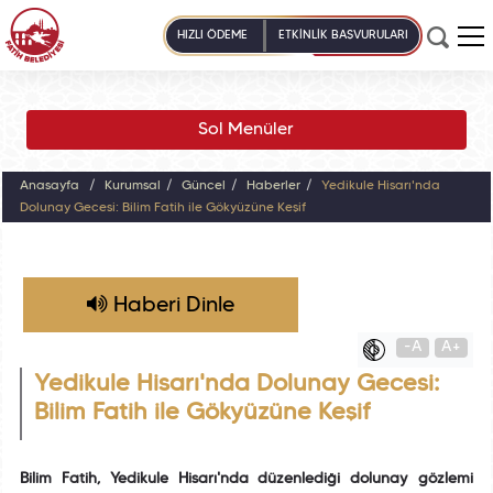
HIZLI ÖDEME
ETKİNLİK BAŞVURULARI
Sol Menüler
Anasayfa
Kurumsal
Güncel
Haberler
Yedikule Hisarı'nda
Dolunay Gecesi: Bilim Fatih ile Gökyüzüne Keşif
Haberi Dinle
-A
A+
Yedikule Hisarı'nda Dolunay Gecesi:
Bilim Fatih ile Gökyüzüne Keşif
Bilim Fatih, Yedikule Hisarı'nda düzenlediği dolunay gözlemi