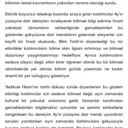
biliminin temel kavramlarını yakından tanıma olanağı sundu.
Etkinlik boyunca teleskop başında sıraya giren katılımcılar Ay'ın
yüzeyine dair detayları inceleyerek bilimsel bilgi edinme fırsatı
yakaladı. Uzmanların rehberliğinde gerçekleştirilen bu
gözlemler gökyüzüne dair meraklarını gidermek isteyenler için
keyifli bir fırsat oluşturdu. Bilim Fatih’in düzenlediği bu tür
etkinlikler katılımcıların bilime olan ilgisini artırmayı ve bilimsel
düşünceyi yaygınlaştırmayı hedefliyor. Ayrıca katılımcıların
sadece izleyici değil, etkin birer öğrenen olarak bu tür bilimsel
aktivitelerde yer alması bilimin günlük yaşamda ne kadar
önemli bir yer tuttuğunu gösteriyor.
Yedikule Hisarı'nın tarihî dokusu içinde düzenlenen bu gözlem
etkinliği katılımcılar için sadece bilimsel değil, aynı zamanda
kültürel bir yolculuk anlamına geldi. Uzmanlar tarafından
gerçekleştirilen bilgilendirici sunumlar ve samimi sohbetlerle
zenginleşen bu deneyim Ay'ın yüzeyine dair merak uyandıran
soruları yanıtlarken aynı zamanda katılımcılara gökyüzüyle