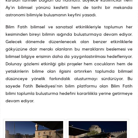
kurulan tarihsel bağları da hatırlattı. Böylece katılımcılar hem
Ay'ın bilimsel yönünü keşfetti hem de tarihî bir mekanda
astronomi bilimiyle buluşmanın keyfini yaşadı.
Bilim Fatih bilimsel ve sanatsal etkinlikleriyle toplumun her
kesiminden bireyi bilimin ışığında buluşturmaya devam ediyor.
Gelecek dönemde düzenlenecek olan benzer etkinliklerle
gökyüzüne dair merakı olanların bu meraklarını beslemesi ve
bilimsel bilgiye erişimin daha da yaygınlaştırılması hedefleniyor.
Dolunay gözlemi etkinliği gibi projeler hem çocukların hem de
yetişkinlerin bilime olan ilgisini artırırken toplumda bilimsel
düşünceye yönelik farkındalık oluşturmayı sürdürüyor. Bu
sayede Fatih Belediyesi’nin bilim platformu olan Bilim Fatih
bilimi toplumla buluşturma hedefini kararlılıkla yerine getirmeye
devam ediyor.