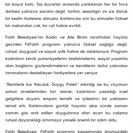
bir boyut kattı. Taş duvarlar arasında yankılanan her bir fırça
darbesi yalnızca sanatın değil; tarihin, sessizliğin ve içe dönük
bir keşfin ifadesine dönüştü. Katılımcılar için bu atmosfer fiziksel
bir mekandan çok, bir ruh haline evrildi.
Fatih Belediyesi’nin Kadın ve Aile Birimi tarafından hayata
geçirilen FitFatih programı yalnızca fiziksel sağlığa değil;
ruhsal, duygusal ve sosyal iyilik haline de odaklanıyor. Program
kadınların kendi potansiyellerini keşfetmelerini, sosyal yaşamla
olan bağlarını güçlendirmelerini ve kendilerini daha yakından
tanımalarını destekleyen faaliyetlere yer veriyor.
“Renklerle İçe Yolculuk: Duygu Paleti” etkinliği ise bu vizyonun
somut örneklerinden biri olarak; kadınların yaşadığı içsel
gelgitlere duyarlı, empati temelli ve iyileştirici bir yaklaşımı
temsil etti. Katılımcıların günlük hayatın akışı içinde zaman
zaman göz ardı edilen duygularına alan açan bu çalışma
ruhsal dayanıklılığı artırmaya yönelik önemli bir adım oldu.
Fatih Belediyesi, FitFatih programı kapsamında önümüzdeki