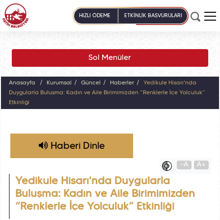
HIZLI ÖDEME
ETKİNLİK BAŞVURULARI
Sol Menüler
Anasayfa
Kurumsal
Güncel
Haberler
Yedikule Hisarı'nda
Duygularla Buluşma: Kadın ve Aile Birimimizden “Renklerle İçe Yolculuk”
Etkinliği
Haberi Dinle
-A
A+
Yedikule Hisarı'nda Duygularla
Buluşma: Kadın ve Aile Birimimizden
“Renklerle İçe Yolculuk” Etkinliği