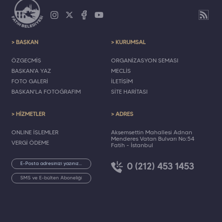
> BAŞKAN
> KURUMSAL
ÖZGEÇMİŞ
ORGANİZASYON ŞEMASI
BAŞKAN'A YAZ
MECLİS
FOTO GALERİ
İLETİŞİM
BAŞKAN'LA FOTOĞRAFIM
SİTE HARİTASI
> HİZMETLER
> ADRES
ONLINE İŞLEMLER
Akşemsettin Mahallesi Adnan
Menderes Vatan Bulvarı No:54
VERGİ ÖDEME
Fatih - İstanbul
0 (212) 453 1453
SMS ve E-bülten Aboneliği