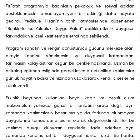
FitFatih programıyla kadınların psikolojik ve sosyal açıdan
desteklenmesini amaçlayan yeni bir etkinliği daha hayata
geçirdi. Yedikule Hisarı’nın tarihî atmosferinde düzenlenen
“Renklerle İçe Yolculuk: Duygu Paleti” başlıklı etkinlik duygusal
farkındalık ve içsel keşif teması etrafında şekillendi.
Program sanatın ve rengin dönüştürücü gücünü merkeze alan,
bireyin kendine yönelmesini ve duygusal katmanlarını
tanımasını kolaylaştıran özgün bir içerikle hazırlandı. Uzman bir
psikolog eğitmen eşliğinde gerçekleşen bu etkinlikte katılımcılar
günlük hayatın baskı ve hızından uzaklaşarak kendi iç seslerine
kulak verdi.
Etkinlik boyunca kullanılan boya, kağıt ve çeşitli çizim
malzemeleri yalnızca görsel bir anlatım aracı değil, aynı
zamanda katılımcıların bastırılmış ya da farkında olunmayan
duygularına temas etme biçimi olarak değerlendirildi. Her bir
katılımcı duygu dünyasını renklerle ifade ederken aynı
zamanda kendine ait bir “duygusal harita” çizdi. Bu harita;