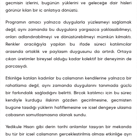
geçmişin izlerini, bugünün yüklerini ve geleceğe dair hisleri
görünür kılan bir iç anlatıya dönüştü.
Programın amacı yalnızca duygularla yüzleşmeyi sağlamak
değil, aynı zamanda bu duygulara yargısızca yaklaşabilmeyi,
onları adlandırabilmeyi ve dönüştürebilmeyi mümkün kılmaktı.
Renkler aracılığıyla yapılan bu ifade süreci katılımcılar
arasında ortaklık ve paylaşım duygusunu da artırdı. Ortaya
çıkan üretimler bireysel olduğu kadar kolektif bir deneyimin de
parçasıydı.
Etkinliğe katılan kadınlar bu çalışmanın kendilerine yalnızca bir
rahatlama değil, aynı zamanda duygularını tanımada güçlü
bir farkındalık sağladığını belirtti. Birçok katılımcı için bu süreç
kendiyle kurduğu ilişkinin gözden geçirilmesine, geçmişten
bugüne taşıdığı yüklerin hafiflemesine ve içsel dengeye ulaşma
çabasının somutlaşmasına olanak sundu.
Yedikule Hisarı gibi derin tarihî anlamlar taşıyan bir mekanda
bu tür bir içsel çalışmanın gerçekleştirilmiş olması etkinliğe ayrı