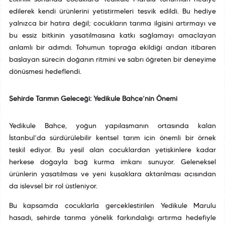
edilerek kendi ürünlerini yetiştirmeleri teşvik edildi. Bu hediye
yalnızca bir hatıra değil; çocukların tarıma ilgisini artırmayı ve
bu eşsiz bitkinin yaşatılmasına katkı sağlamayı amaçlayan
anlamlı bir adımdı. Tohumun toprağa ekildiği andan itibaren
başlayan sürecin doğanın ritmini ve sabrı öğreten bir deneyime
dönüşmesi hedeflendi.
Şehirde Tarımın Geleceği: Yedikule Bahçe’nin Önemi
Yedikule Bahçe, yoğun yapılaşmanın ortasında kalan
İstanbul’da sürdürülebilir kentsel tarım için önemli bir örnek
teşkil ediyor. Bu yeşil alan çocuklardan yetişkinlere kadar
herkese doğayla bağ kurma imkanı sunuyor. Geleneksel
ürünlerin yaşatılması ve yeni kuşaklara aktarılması açısından
da işlevsel bir rol üstleniyor.
Bu kapsamda çocuklarla gerçekleştirilen Yedikule Marulu
hasadı, şehirde tarıma yönelik farkındalığı artırma hedefiyle