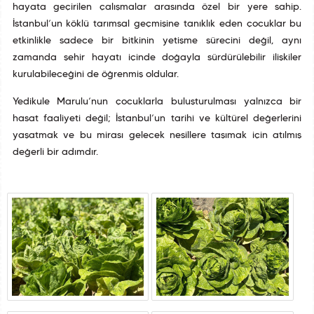
hayata geçirilen çalışmalar arasında özel bir yere sahip.
İstanbul’un köklü tarımsal geçmişine tanıklık eden çocuklar bu
etkinlikle sadece bir bitkinin yetişme sürecini değil, aynı
zamanda şehir hayatı içinde doğayla sürdürülebilir ilişkiler
kurulabileceğini de öğrenmiş oldular.
Yedikule Marulu’nun çocuklarla buluşturulması yalnızca bir
hasat faaliyeti değil; İstanbul’un tarihî ve kültürel değerlerini
yaşatmak ve bu mirası gelecek nesillere taşımak için atılmış
değerli bir adımdır.