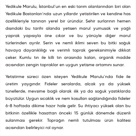
Yedikule Marulu, İstanbul’un en eski tarım alanlarından biri olan
Yedikule Bostanları’nda uzun yıllardır yetiştirilen ve kendine has
özellikleriyle tanınan yerel bir üründür. Şehir surlarının hemen
dışındaki bu tarihî alanda yetişen marul yumuşak ve yağlı
yaprak yapısıyla öne çıkar ve bu yönüyle diğer marul
türlerinden ayrılır. Serin ve nemli iklimi seven bu bitki soğuk
havaya dayanıklılığı ve verimli toprak gereksinimiyle dikkat
çeker. Kumlu tın ile killi tın arasında kalan, organik madde
açısından zengin topraklar en uygun yetişme ortamını sunar.
Yetiştirme süreci özen isteyen Yedikule Marulu’nda fide ile
üretim yaygındır. Fideler seralarda, alçak ya da yüksek
tünellerde, mevsime bağlı olarak ılık ya da soğuk yastıklarda
büyütülür. Uygun sıcaklık ve nem koşulları sağlandığında fideler
6-8 haftada dikime hazır hale gelir. Su ihtiyacı yüksek olan bu
bitkinin özellikle hasattan önceki 15 günlük dönemde düzenli
sulanması gerekir. Toprağın nemli tutulması ürün kalitesi
açısından belirleyici rol oynar.