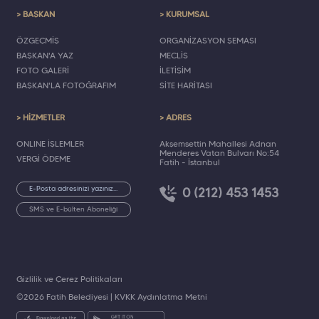
> BAŞKAN
> KURUMSAL
ÖZGEÇMİŞ
ORGANİZASYON ŞEMASI
BAŞKAN'A YAZ
MECLİS
FOTO GALERİ
İLETİŞİM
BAŞKAN'LA FOTOĞRAFIM
SİTE HARİTASI
> HİZMETLER
> ADRES
ONLINE İŞLEMLER
Akşemsettin Mahallesi Adnan
Menderes Vatan Bulvarı No:54
VERGİ ÖDEME
Fatih - İstanbul
0 (212) 453 1453
SMS ve E-bülten Aboneliği
Gizlilik ve Çerez Politikaları
©2026 Fatih Belediyesi |
KVKK Aydınlatma Metni