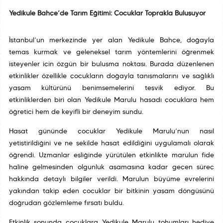
Yedikule Bahçe’de Tarım Eğitimi: Çocuklar Toprakla Buluşuyor
İstanbul’un merkezinde yer alan Yedikule Bahçe, doğayla
temas kurmak ve geleneksel tarım yöntemlerini öğrenmek
isteyenler için özgün bir buluşma noktası. Burada düzenlenen
etkinlikler özellikle çocukların doğayla tanışmalarını ve sağlıklı
yaşam kültürünü benimsemelerini teşvik ediyor. Bu
etkinliklerden biri olan Yedikule Marulu hasadı çocuklara hem
öğretici hem de keyifli bir deneyim sundu.
Hasat gününde çocuklar Yedikule Marulu’nun nasıl
yetiştirildiğini ve ne şekilde hasat edildiğini uygulamalı olarak
öğrendi. Uzmanlar eşliğinde yürütülen etkinlikte marulun fide
haline gelmesinden olgunluk aşamasına kadar geçen süreç
hakkında detaylı bilgiler verildi. Marulun büyüme evrelerini
yakından takip eden çocuklar bir bitkinin yaşam döngüsünü
doğrudan gözlemleme fırsatı buldu.
Etkinlik sonunda çocuklara Yedikule Marulu tohumları hediye