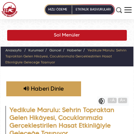
HIZLI ÖDEME
ETKİNLİK BAŞVURULARI
Sol Menüler
Anasayfa
Kurumsal
Güncel
Haberler
Yedikule Marulu: Şehrin
Topraktan Gelen Hikâyesi, Çocuklarımızla Gerçekleştirilen Hasat
Etkinliğiyle Geleceğe Taşınıyor
Haberi Dinle
-A
A+
Yedikule Marulu: Şehrin Topraktan
Gelen Hikâyesi, Çocuklarımızla
Gerçekleştirilen Hasat Etkinliğiyle
Geleceğe Taşınıyor