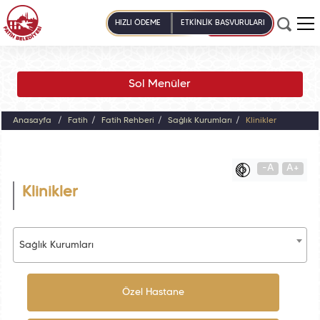
HIZLI ÖDEME
ETKİNLİK BAŞVURULARI
Sol Menüler
Anasayfa
Fatih
Fatih Rehberi
Sağlık Kurumları
Klinikler
-A
A+
Klinikler
Sağlık Kurumları
Özel Hastane