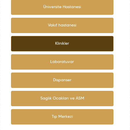
Üniversite Hastanesi
Vakıf hastanesi
Klinikler
Laboratuvar
Dispanser
Saglık Ocakları ve ASM
Tıp Merkezi