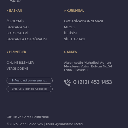
> BAŞKAN
> KURUMSAL
ÖZGEÇMİŞ
ORGANİZASYON ŞEMASI
BAŞKAN'A YAZ
MECLİS
FOTO GALERİ
İLETİŞİM
BAŞKAN'LA FOTOĞRAFIM
SİTE HARİTASI
> HİZMETLER
> ADRES
ONLINE İŞLEMLER
Akşemsettin Mahallesi Adnan
Menderes Vatan Bulvarı No:54
VERGİ ÖDEME
Fatih - İstanbul
0 (212) 453 1453
SMS ve E-bülten Aboneliği
Gizlilik ve Çerez Politikaları
©2026 Fatih Belediyesi |
KVKK Aydınlatma Metni