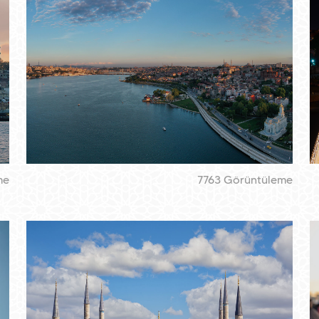
me
7763 Görüntüleme