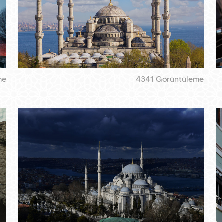
me
4341 Görüntüleme