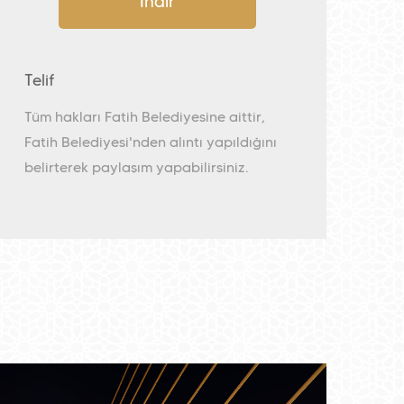
İndir
Telif
Tüm hakları Fatih Belediyesine aittir,
Fatih Belediyesi'nden alıntı yapıldığını
belirterek paylaşım yapabilirsiniz.