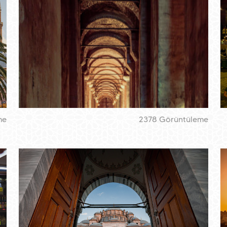
me
2378 Görüntüleme