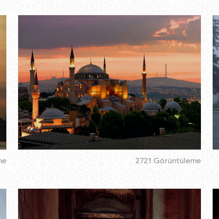
me
2721 Görüntüleme