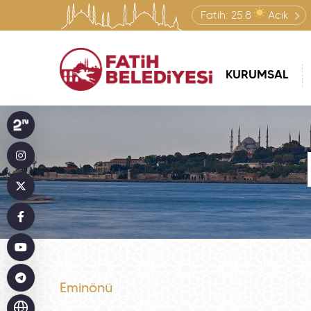
Fatih:
25.8
Açık
KURUMSAL
Eminönü