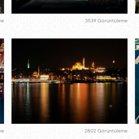
me
3539 Görüntüleme
me
2802 Görüntüleme