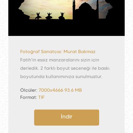
Fotoğraf Sanatçısı: Murat Bakmaz
Fatih'in eşsiz manzaralarını sizin için
derledik. 2 farklı boyut seçeneği ile baskı
boyutunda kullanımınıza sunulmuştur.
Ölçüler:
7000x4666 93.6 MB
Format:
TIF
İndir