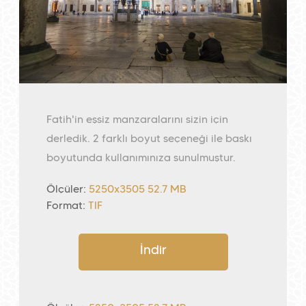
Fatih'in eşsiz manzaralarını sizin için
derledik. 2 farklı boyut seçeneği ile baskı
boyutunda kullanımınıza sunulmuştur.
Ölçüler:
5250x3505 52.7 MB
Format:
TIF
İndir