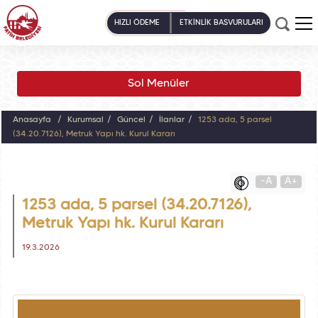
HIZLI ÖDEME
ETKİNLİK BAŞVURULARI
Sol Menüler
Anasayfa
Kurumsal
Güncel
İlanlar
1253 ada, 5 parsel
(34.20.7126), Metruk Yapı hk. Kurul Kararı
-A
A+
1253 ada, 5 parsel (34.20.7126),
Metruk Yapı hk. Kurul Kararı
19.3.2026