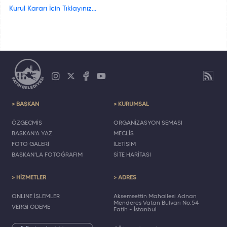
Kurul Kararı İçin Tıklayınız...
> BAŞKAN
> KURUMSAL
ÖZGEÇMİŞ
ORGANİZASYON ŞEMASI
BAŞKAN'A YAZ
MECLİS
FOTO GALERİ
İLETİŞİM
BAŞKAN'LA FOTOĞRAFIM
SİTE HARİTASI
> HİZMETLER
> ADRES
ONLINE İŞLEMLER
Akşemsettin Mahallesi Adnan
Menderes Vatan Bulvarı No:54
VERGİ ÖDEME
Fatih - İstanbul