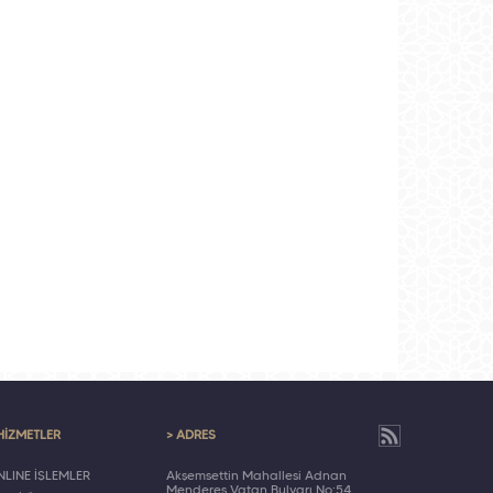
HİZMETLER
> ADRES
LINE İŞLEMLER
Akşemsettin Mahallesi Adnan
Menderes Vatan Bulvarı No:54