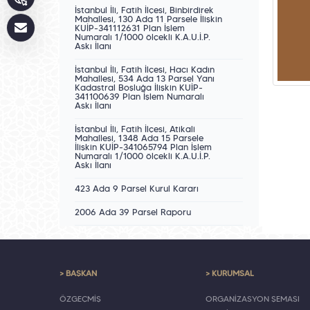
İstanbul İli, Fatih İlçesi, Binbirdirek
Mahallesi, 130 Ada 11 Parsele İlişkin
KUİP-341112631 Plan İşlem
Numaralı 1/1000 ölçekli K.A.U.İ.P.
Askı İlanı
İstanbul İli, Fatih İlçesi, Hacı Kadın
Mahallesi, 534 Ada 13 Parsel Yanı
Kadastral Boşluğa İlişkin KUİP-
341100639 Plan İşlem Numaralı
Askı İlanı
İstanbul İli, Fatih İlçesi, Atikali
Mahallesi, 1348 Ada 15 Parsele
İlişkin KUİP-341065794 Plan İşlem
Numaralı 1/1000 ölçekli K.A.U.İ.P.
Askı İlanı
423 Ada 9 Parsel Kurul Kararı
2006 Ada 39 Parsel Raporu
> BAŞKAN
> KURUMSAL
ÖZGEÇMİŞ
ORGANİZASYON ŞEMASI