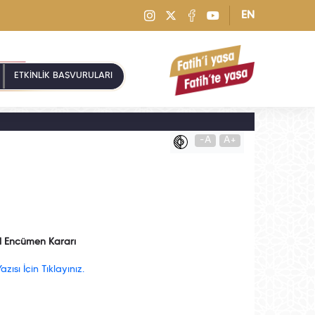
EN
ETKİNLİK BAŞVURULARI
-A
A+
l Encümen Kararı
ısı İçin Tıklayınız.