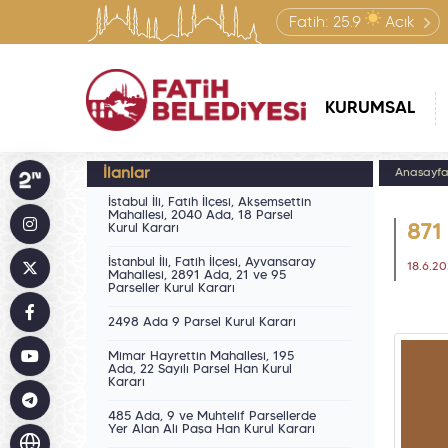
Fatih:
25.9
Açık
KURUMSAL
İlanlar
Anasayf
İstabul İli, Fatih İlçesi, Akşemsettin
Mahallesi, 2040 Ada, 18 Parsel
Kurul Kararı
871
İstanbul İli, Fatih İlçesi, Ayvansaray
18.6.2
Mahallesi, 2891 Ada, 21 ve 95
Parseller Kurul Kararı
2498 Ada 9 Parsel Kurul Kararı
Mimar Hayrettin Mahallesi, 195
Ada, 22 Sayılı Parsel Han Kurul
Kararı
485 Ada, 9 ve Muhtelif Parsellerde
Yer Alan Ali Paşa Han Kurul Kararı