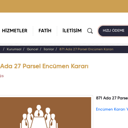
HİZMETLER
FATİH
İLETİŞİM
HIZLI ÖDEME
a
Kurumsal
Güncel
İlanlar
871 Ada 27 Parsel Encümen Kararı
 Ada 27 Parsel Encümen Kararı
026
871 Ada 27 Parse
Encümen Kararı Yaz