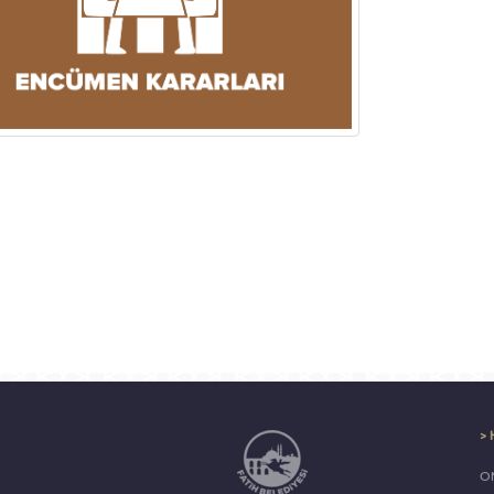
> 
ON